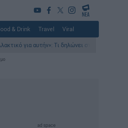
ood & Drink
Travel
Viral
υτήν»: Τι δηλώνει στο ethnos.gr ο Κώστας Παπα
σμο