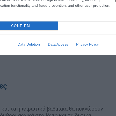
cation functionality and fraud prevention, and other user protection.
CONFIRM
Data Deletion
Data Access
Privacy Policy
ες
ο και τα ηπειρωτικά βαθμιαία θα πυκνώσουν
όμβροι αρχικά στο Ιόνιο και τα δυτικά