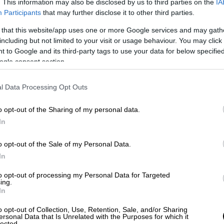
ου, την Ήπειρο, τη δυτική Στερεά και τη
. This information may also be disclosed by us to third parties on the
IA
Participants
that may further disclose it to other third parties.
 that this website/app uses one or more Google services and may gath
Τρίτης (10-9-2024) μέχρι αργά το απόγευμα
including but not limited to your visit or usage behaviour. You may click 
αι την ανατολική Στερεά.
 to Google and its third-party tags to use your data for below specifi
ogle consent section.
 (10-09-24) μέχρι τις απογευματινές ώρες
l Data Processing Opt Outs
κή και ανατολική Μακεδονία και τις
o opt-out of the Sharing of my personal data.
In
τινές ώρες τις Τετάρτης (11-09-24) στη
ανατολικού Αιγαίου.
o opt-out of the Sale of my Personal Data.
In
χεται το πρώτο κύμα
to opt-out of processing my Personal Data for Targeted
α -
ing.
In
OPEN
Κλέαρχο Μαρουσάκη
από το απόγευμα
o opt-out of Collection, Use, Retention, Sale, and/or Sharing
κακοκαιρίας από τα δυτικά προς τα
ersonal Data that Is Unrelated with the Purposes for which it
lected.