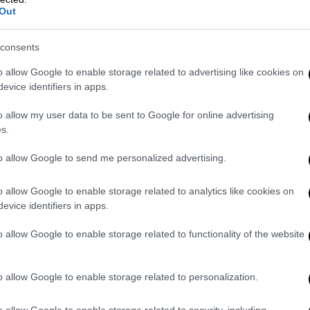
ονται την Δευτέρα.
Out
ριακή εκδηλώνονται
βροχές
και
consents
αι στην
Κεντρική Μακεδονία
.
o allow Google to enable storage related to advertising like cookies on
ρουσιάσει μια μετατόπιση προς το
evice identifiers in apps.
διαίτερα κατά το μεσημέρι και το
o allow my user data to be sent to Google for online advertising
τικά. Προς τις απογευματινές ώρες
s.
σωτερικό της ηπειρωτικής χώρας, ενώ θα
οπικές καταιγίδες.
to allow Google to send me personalized advertising.
α της χώρας ο
υδράργυρος
θα προσεγγίσει
o allow Google to enable storage related to analytics like cookies on
βαθμούς Κελσίου.
evice identifiers in apps.
o allow Google to enable storage related to functionality of the website
o allow Google to enable storage related to personalization.
o allow Google to enable storage related to security, including