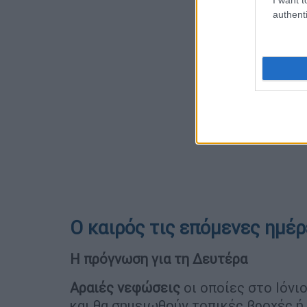
authenti
Ο καιρός τις επόμενες ημέρ
Η πρόγνωση για τη Δευτέρα
Αραιές νεφώσεις
οι οποίες στο Ιόνι
και θα σημειωθούν τοπικές βροχές ή 