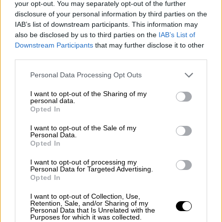
μας.
your opt-out. You may separately opt-out of the further
disclosure of your personal information by third parties on the
Δείχνουμε την απαιτούμενη προσοχή!».
IAB’s list of downstream participants. This information may
also be disclosed by us to third parties on the
IAB’s List of
Downstream Participants
that may further disclose it to other
third parties.
Please note that this website/app uses one or more Google
Personal Data Processing Opt Outs
services and may gather and store information including but
not limited to your visit or usage behaviour. You may click to
I want to opt-out of the Sharing of my
personal data.
grant or deny consent to Google and its third-party tags to
Opted In
use your data for below specified purposes in below Google
consent section.
I want to opt-out of the Sale of my
Personal Data.
Opted In
I want to opt-out of processing my
Personal Data for Targeted Advertising.
Opted In
I want to opt-out of Collection, Use,
Retention, Sale, and/or Sharing of my
Personal Data that Is Unrelated with the
Purposes for which it was collected.