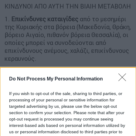
ΚΙΝΔΥΝΟΙ ΑΠΟ ΑΥΤΗ ΤΗΝ ΒΙΑΙΗ ΜΕΤΑΒΟΛΗ
1.
Επικίνδυνες καταιγίδες
από το μεσημέρι
της Κυριακής στα βόρεια (Μακεδονία, Θράκη,
βόρειο Αιγαίο, πιθανόν βόρεια Θεσσαλία), οι
οποίες μπορεί να συνοδεύονται από
επικίνδυνους ανέμους, χαλάζι, επικίνδυνους
κεραυνούς.
2.
Θυελλώδεις βορειοδυτικοί
άνεμοι από τα
βορειοδυτικά προς τα νοτιοανατολικά οι
Do Not Process My Personal Information
οποίοι σε συνδυασμό με τις υψηλές
If you wish to opt-out of the sale, sharing to third parties, or
θερμοκρασίες αλλά και την ξηρασία εκεί
processing of your personal or sensitive information for
ιδιαίτερα όπου δεν προβλέπονται βροχές, θα
targeted advertising by us, please use the below opt-out
αυξήσουν σημαντικά τον κίνδυνο πυρκαγιάς.
section to confirm your selection. Please note that after your
opt-out request is processed you may continue seeing
3.
Επικίνδυνες καταιγίδες
τη Δευτέρα προς
interest-based ads based on personal information utilized by
τα ανατολικά θαλάσσια τμήματα της χώρας
us or personal information disclosed to third parties prior to