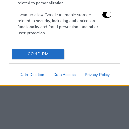
related to personalization.
Στην
Αττική
επικρατεί επίσης η
ηλιοφάνεια
με λίγες συννεφιές αργά το απόγευμα από
I want to allow Google to enable storage
related to security, including authentication
την Πάρνηθα και την Πεντέλη. Η
functionality and fraud prevention, and other
θερμοκρασία
θα φτάσει μέχρι τους 32
user protection.
βαθμούς.
CONFIRM
Data Deletion
Data Access
Privacy Policy