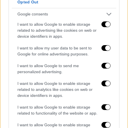
Opted Out
Google consents
I want to allow Google to enable storage
related to advertising like cookies on web or
device identifiers in apps.
I want to allow my user data to be sent to
Google for online advertising purposes.
I want to allow Google to send me
personalized advertising.
I want to allow Google to enable storage
Αναλυτική πρόγνωση
related to analytics like cookies on web or
device identifiers in apps.
Σήμερα, Πέμπτη η ηλιοφάνεια κυριαρχεί στη
I want to allow Google to enable storage
χώρα, ενώ ο υδράργυρος θα θυμίζει
related to functionality of the website or app.
καλοκαίρι
, και αργά το μεσημέρι θα φτάνει
τους 30-32 βαθμούς Κελσίου.
I want to allow Google to enable storage