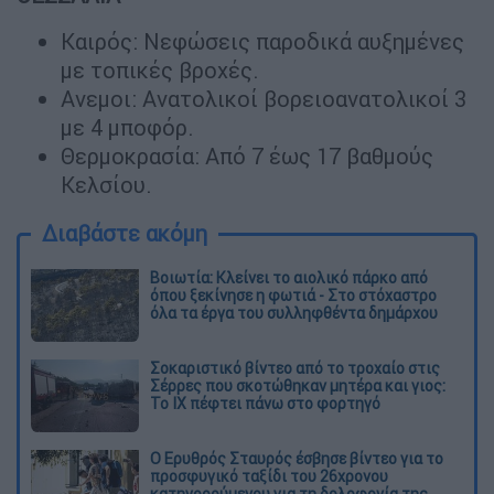
Καιρός: Νεφώσεις παροδικά αυξημένες
με τοπικές βροχές.
Ανεμοι: Ανατολικοί βορειοανατολικοί 3
με 4 μποφόρ.
Θερμοκρασία: Από 7 έως 17 βαθμούς
Κελσίου.
Διαβάστε ακόμη
Βοιωτία: Κλείνει το αιολικό πάρκο από
όπου ξεκίνησε η φωτιά - Στο στόχαστρο
όλα τα έργα του συλληφθέντα δημάρχου
Σοκαριστικό βίντεο από το τροχαίο στις
Σέρρες που σκοτώθηκαν μητέρα και γιος:
Το ΙΧ πέφτει πάνω στο φορτηγό
Ο Ερυθρός Σταυρός έσβησε βίντεο για το
προσφυγικό ταξίδι του 26χρονου
κατηγορούμενου για τη δολοφονία της