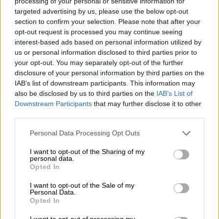
με πιθανότητα ασθενών τοπικών
processing of your personal or sensitive information for
targeted advertising by us, please use the below opt-out
βροχών.
section to confirm your selection. Please note that after your
Ανεμοι: Από βόρειες διευθύνσεις 3 με 4
opt-out request is processed you may continue seeing
μποφόρ.
interest-based ads based on personal information utilized by
Θερμοκρασία: Από 07 έως 15 βαθμούς
us or personal information disclosed to third parties prior to
your opt-out. You may separately opt-out of the further
Κελσίου.
disclosure of your personal information by third parties on the
IAB’s list of downstream participants. This information may
ΜΑΚΕΔΟΝΙΑ, ΘΡΑΚΗ
also be disclosed by us to third parties on the
IAB’s List of
Downstream Participants
that may further disclose it to other
Καιρός: Στη δυτική και κεντρική
third parties.
Μακεδονία νεφώσεις παροδικά
αυξημένες με τοπικές βροχές κυρίως
Please note that this website/app uses one or more Google
Personal Data Processing Opt Outs
services and may gather and store information including but
στα δυτικά. Ασθενείς χιονοπτώσεις θα
not limited to your visit or usage behaviour. You may click to
I want to opt-out of the Sharing of my
σημειωθούν στα ορεινά της δυτικής
personal data.
grant or deny consent to Google and its third-party tags to
Opted In
Μακεδονίας.
use your data for below specified purposes in below Google
Στην ανατολική Μακεδονία και τη Θράκη
consent section.
I want to opt-out of the Sale of my
Personal Data.
γενικά αίθριος με πρόσκαιρες τοπικές
Opted In
νεφώσεις που από τις βραδινές ώρες
I want to opt-out of processing my