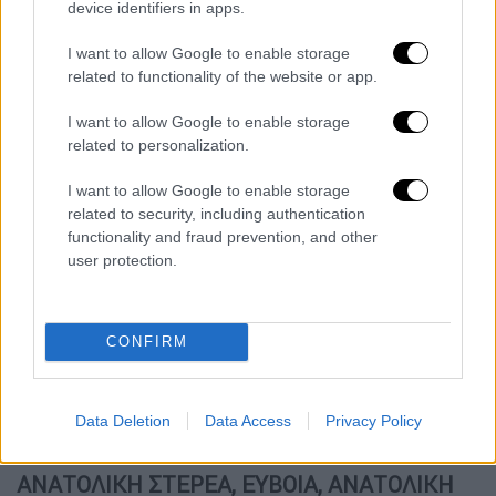
βαθμιαία θα επεκταθούν και στα
device identifiers in apps.
βορειότερα όπου τις βραδινές ώρες θα
I want to allow Google to enable storage
επηρεάσουν και την Ήπειρο (κυρίως τα
related to functionality of the website or app.
δυτικά τμήματα).
Ασθενείς χιονοπτώσεις θα σημειωθούν
I want to allow Google to enable storage
related to personalization.
στα ορεινά της Ηπείρου και της δυτικής
Στερεάς.
I want to allow Google to enable storage
Ανεμοι: Ανατολικοί νοτιοανατολικοί 4
related to security, including authentication
με 5 και στο Ιόνιο 6, τοπικά στα νότια 7
functionality and fraud prevention, and other
user protection.
μποφόρ.
Θερμοκρασία: Στο Ιόνιο θα κυμανθεί από
12 έως 18 βαθμούς Κελσίου. Στα
CONFIRM
ηπειρωτικά από 7 έως 19 και τοπικά στα
νότια 20 βαθμούς Κελσίου. Στο
εσωτερικό της Ηπείρου 4 με 6 βαθμούς
Data Deletion
Data Access
Privacy Policy
χαμηλότερη.
ΑΝΑΤΟΛΙΚΗ ΣΤΕΡΕΑ, ΕΥΒΟΙΑ, ΑΝΑΤΟΛΙΚΗ