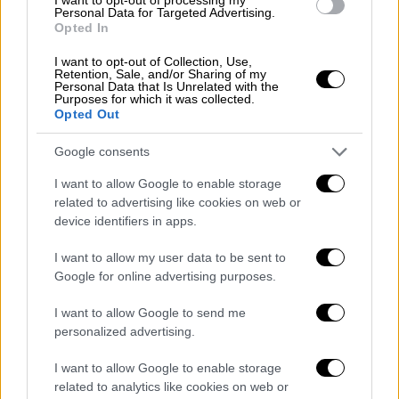
βαθμιαία θα αυξηθούν.
Personal Data for Targeted Advertising.
Ανεμοι: Βόρειοι βορειοανατολικοί 4 με
Opted In
5 και στα ανατολικά τις πρωινές ώρες
I want to opt-out of Collection, Use,
έως 6 μποφόρ.
Retention, Sale, and/or Sharing of my
Personal Data that Is Unrelated with the
Θερμοκρασία: Από 3 έως 15 και τοπικά
Purposes for which it was collected.
Opted Out
έως 16 βαθμούς Κελσίου. Στη δυτική
Μακεδονία 3 με 4 βαθμούς χαμηλότερη.
Google consents
ΝΗΣΙΑ ΙΟΝΙΟΥ, ΗΠΕΙΡΟΣ, ΔΥΤΙΚΗ ΣΤΕΡΕΑ,
I want to allow Google to enable storage
ΔΥΤΙΚΗ ΠΕΛΟΠΟΝΝΗΣΟΣ
related to advertising like cookies on web or
device identifiers in apps.
Καιρός: Νεφώσεις παροδικά αυξημένες
I want to allow my user data to be sent to
με τοπικές βροχές αρχικά στο Ιόνιο,
Google for online advertising purposes.
βαθμιαία στη δυτική Στερεά και τη
δυτική Πελοπόννησο και από τις
I want to allow Google to send me
μεσημβρινές ώρες στην Ήπειρο.
personalized advertising.
Σποραδικές καταιγίδες θα εκδηλωθούν
I want to allow Google to enable storage
αρχικά στα νότια νησιά του Ιονίου,
related to analytics like cookies on web or