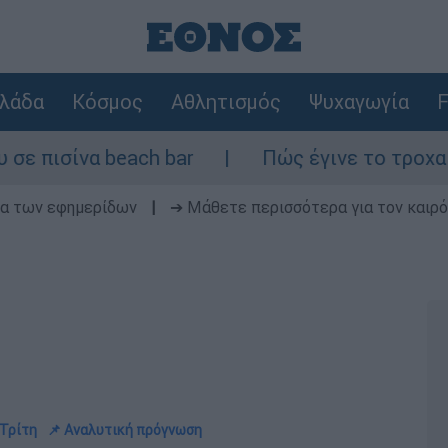
λάδα
Κόσμος
Αθλητισμός
Ψυχαγωγία
F
beach bar
Πώς έγινε το τροχαίο στη Λ. Σ
δα των εφημερίδων
|
➔ Μάθετε περισσότερα για τον καιρό
 Τρίτη
📌 Αναλυτική πρόγνωση