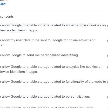
Out
consents
τρική Μακεδονία νεφώσεις παροδικά
o allow Google to enable storage related to advertising like cookies on
σθενείς χιονοπτώσεις θα σημειωθούν στα
evice identifiers in apps.
o allow my user data to be sent to Google for online advertising
η Θράκη γενικά αίθριος με πρόσκαιρες
s.
εσημεριανές ώρες βαθμιαία θα αυξηθούν και
 βροχές.
to allow Google to send me personalized advertising.
ί 3 με 5 και στα ανατολικά τις βραδινές
o allow Google to enable storage related to analytics like cookies on
evice identifiers in apps.
 τοπικά έως 16 βαθμούς Κελσίου. Στη
ς χαμηλότερη.
o allow Google to enable storage related to functionality of the website
ΤΕΡΕΑ, ΔΥΤΙΚΗ ΠΕΛΟΠΟΝΝΗΣΟΣ
o allow Google to enable storage related to personalization.
τοπικές βροχές και σποραδικές καταιγίδες
υτική Στερεά και τη δυτική Πελοπόννησο θα
o allow Google to enable storage related to security, including