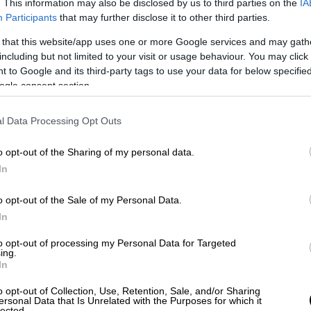
. This information may also be disclosed by us to third parties on the
IA
Participants
that may further disclose it to other third parties.
ν Τρίτη
 that this website/app uses one or more Google services and may gath
αι νότια ηπειρωτική χώρα καθώς και την
including but not limited to your visit or usage behaviour. You may click 
 to Google and its third-party tags to use your data for below specifi
ε βροχές και σποραδικές καταιγίδες οι
ogle consent section.
τη δυτική Στερεά και τη δυτική Πελοπόννησο
 υπόλοιπη χώρα λίγες
νεφώσεις
που βαθμιαία
l Data Processing Opt Outs
κές
βροχές.
o opt-out of the Sharing of my personal data.
ν στα ορεινά της βόρειας
χώρας
.
In
λικοί νοτιοανατολικοί 5 με 6 και στο Ιόνιο
o opt-out of the Sale of my Personal Data.
νέουν ανατολικοί βορειοανατολικοί 4 με 5
In
υμα τοπικά 6
μποφόρ
.
to opt-out of processing my Personal Data for Targeted
νοδο, κυρίως στα νότια. Δεν θα ξεπεράσει
ing.
In
νώ θα φτάσει στην Κρήτη και τα
ου
.
o opt-out of Collection, Use, Retention, Sale, and/or Sharing
ersonal Data that Is Unrelated with the Purposes for which it
lected.