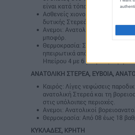
είναι κατά τόπους ισχυρές.
authenti
Ασθενείς χιονοπτώσεις θα σημει
δυτικής Στερεάς.
Ανεμοι: Ανατολικοί νοτιοανατολι
μποφόρ.
Θερμοκρασία: Στο Ιόνιο θα κυμαν
ηπειρωτικά από 10 έως 19 με 20
Ηπείρου 4 με 6 βαθμούς χαμηλότ
ΑΝΑΤΟΛΙΚΗ ΣΤΕΡΕΑ, ΕΥΒΟΙΑ, ΑΝΑ
Καιρός: Λίγες νεφώσεις παροδικ
ανατολική Στερεά και τη βορειο
στις υπόλοιπες περιοχές.
Ανεμοι: Ανατολικοί βορειοανατο
Θερμοκρασία: Από 08 έως 18 βαθ
ΚΥΚΛΑΔΕΣ, ΚΡΗΤΗ