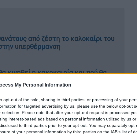
θανάτους από ζέστη το καλοκαίρι του
 στην υπερθέρμανση
 κινηθεί η κακοκαιρία και πού θα
ocess My Personal Information
to opt-out of the sale, sharing to third parties, or processing of your per
formation for targeted advertising by us, please use the below opt-out s
ηρεάσουν τα νησιά του
Νοτίου Ιονίου, τη
r selection. Please note that after your opt-out request is processed y
όννησο
και την Τετάρτη όλο το
Ιόνιο, την
eing interest-based ads based on personal information utilized by us or
ή Πελοπόννησο
και πιθανόν τα δυτικά
disclosed to third parties prior to your opt-out. You may separately opt-
losure of your personal information by third parties on the IAB’s list of