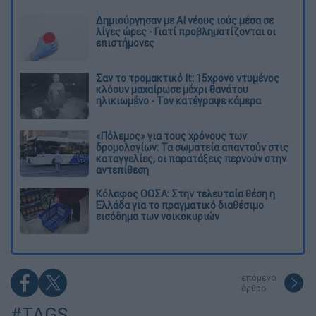
Δημιούργησαν με AI νέους ιούς μέσα σε
λίγες ώρες - Γιατί προβληματίζονται οι
επιστήμονες
Σαν το τρομακτικό It: 15χρονο ντυμένος
κλόουν μαχαίρωσε μέχρι θανάτου
ηλικιωμένο - Τον κατέγραψε κάμερα
«Πόλεμος» για τους χρόνους των
δρομολογίων: Τα σωματεία απαντούν στις
καταγγελίες, οι παρατάξεις περνούν στην
αντεπίθεση
Κόλαφος ΟΟΣΑ: Στην τελευταία θέση η
Ελλάδα για το πραγματικό διαθέσιμο
εισόδημα των νοικοκυριών
επόμενο
άρθρο
#TAGS