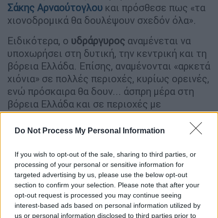
Σάκης Αρναούτογλου
και πρόσθεσε πως «τα
χιονοδρομικά θα δουλέψουν σχεδόν όλα».
Ειδικότερα, ο
υδράργυρος
αναμένεται να
υποχωρήσει στη δυτική, την κεντρική και τη
βόρεια Ελλάδα. Επίσης, αναμένονται «αρκετά
χιόνια» σε πολλές περιοχές, κυρίως ορεινές,
ενώ πρόσκαιρα θα δουν... άσπρη μέρα στη
βόρεια Ελλάδα και σε περιοχές με
χαμηλότερο υψόμετρο.
Do Not Process My Personal Information
Σε ό,τι αφορά στα
Χριστούγεννα
, κατά πάσα
πιθανότητα καλύτερο καιρό θα έχει στη
If you wish to opt-out of the sale, sharing to third parties, or
δυτική Ελλάδα.
Δηλαδή, στα Επτάνησα, ίσως
processing of your personal or sensitive information for
στην Ήπειρο, στη δυτική Πελοπόννησο και
targeted advertising by us, please use the below opt-out
section to confirm your selection. Please note that after your
τη δυτική Στερεά Ελλάδα.
opt-out request is processed you may continue seeing
interest-based ads based on personal information utilized by
«Στην υπόλοιπη χώρα εντοπίζεται ο πιο
us or personal information disclosed to third parties prior to