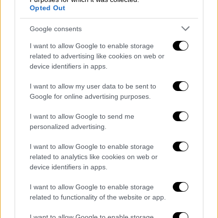
Opted Out
βροχές και καταιγίδες ξανά στη δυτική
Ελλάδα. Επίσης, μπόρες θα εκδηλωθούν στα
Google consents
νησιά του νοτιοανατολικού Αιγαίου και τη
I want to allow Google to enable storage
νοτιοδυτική Κρήτη.
related to advertising like cookies on web or
device identifiers in apps.
Από αργά το βράδυ θα υπάρξει επιδείνωση
στη δυτική Ελλάδα με
έντονες
βροχές
.
I want to allow my user data to be sent to
Παράλληλα, πολύ πυκνές χιονοπτώσεις θα
Google for online advertising purposes.
εκδηλωθούν στα βουνά της βορειοδυτικής
I want to allow Google to send me
Ελλάδας. Δυνατές βροχές αναμένονται
personalized advertising.
επίσης στη βόρεια Ελλάδα, ενώ τα
φαινόμενα θα κάνουν ένα πέρασμα από
I want to allow Google to enable storage
Αττική και περιοχές του Αιγαίου.
related to analytics like cookies on web or
device identifiers in apps.
Η κακοκαιρία θα αρχίσει να «σπάει» από το
I want to allow Google to enable storage
πρωί του
Σαββάτου
(21/12), με τις βροχές να
related to functionality of the website or app.
είναι λιγότερες. Ωστόσο, στη
νοτιοανατολική και νότια Ελλάδα
I want to allow Google to enable storage