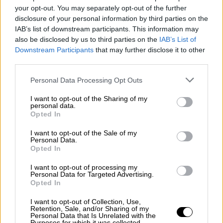
χριστουγεννιάτικος
καιρός
, με
your opt-out. You may separately opt-out of the further
χιονοπτώσεις
, βροχές, ίσως και καταιγίδες
disclosure of your personal information by third parties on the
στο Αιγαίο», συμπλήρωσε ο Σάκης
IAB’s list of downstream participants. This information may
Αρναούτογλου στο δελτίο καιρό που
also be disclosed by us to third parties on the
IAB’s List of
Downstream Participants
that may further disclose it to other
ανέβασε στο YouTube την Τετάρτη (18/12).
third parties.
Αναλυτικά
Please note that this website/app uses one or more Google
Personal Data Processing Opt Outs
services and may gather and store information including but
Όσον αφορά την πρόγνωση για τον καιρό των
not limited to your visit or usage behaviour. You may click to
I want to opt-out of the Sharing of my
personal data.
επόμενων ημερών, την
Πέμπτη
(19/12) δεν
grant or deny consent to Google and its third-party tags to
Opted In
use your data for below specified purposes in below Google
αποκλείονται οι τοπικές μπόρες προς το
consent section.
I want to opt-out of the Sale of my
βράδυ στα δυτικά. Τα σύννεφα θα κάνουν την
Personal Data.
εμφάνισή τους σε αρκετές περιοχές τη
Opted In
χώρας, αλλά είναι στα δυτικά όπου θα
I want to opt-out of processing my
πυκνώσουν, με αποτέλεσμα να υπάρξουν
Personal Data for Targeted Advertising.
Opted In
φαινόμενα.
I want to opt-out of Collection, Use,
Την
Παρασκευή
20 Δεκεμβρίου, από το
Retention, Sale, and/or Sharing of my
Personal Data that Is Unrelated with the
μεσημέρι έως το απόγευμα αναμένονται
Purposes for which it was collected.