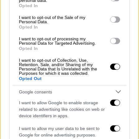
personal data.
grant or deny consent to Google and its third-party tags to
ο μετεωρολόγος,
Γιώργος Τσατραφύλλιας
.
Opted In
use your data for below specified purposes in below Google
consent section.
Από σήμερα μέχρι και την
Τρίτη
αναμένονται
I want to opt-out of the Sale of my
Personal Data.
βροχές και καταιγίδες ενώ η αστάθεια θα
Opted In
κυριαρχήσει μέχρι και την
Πέμπτη
.
I want to opt-out of processing my
Personal Data for Targeted Advertising.
Η ανάρτηση
Opted In
I want to opt-out of Collection, Use,
Retention, Sale, and/or Sharing of my
Personal Data that Is Unrelated with the
Purposes for which it was collected.
Opted Out
Google consents
I want to allow Google to enable storage
related to advertising like cookies on web or
device identifiers in apps.
I want to allow my user data to be sent to
Google for online advertising purposes.