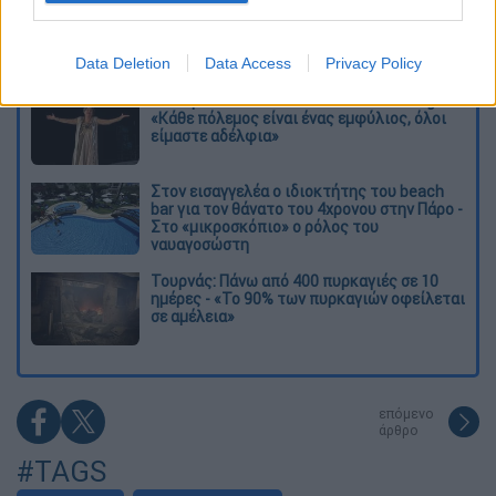
O στρατηγός ήταν σχιζοφρενής, εμμονικός,
πλησίαζε τα 75 όταν τον αντάμωσε η δόξα –
Εκείνος που άλλαξε την πορεία της
Ιστορίας!
Data Deletion
Data Access
Privacy Policy
Ελισάβετ Κωνσταντινίδου στο ethnos.gr:
«Κάθε πόλεμος είναι ένας εμφύλιος, όλοι
είμαστε αδέλφια»
Στον εισαγγελέα ο ιδιοκτήτης του beach
bar για τον θάνατο του 4χρονου στην Πάρο -
Στο «μικροσκόπιο» ο ρόλος του
ναυαγοσώστη
Τουρνάς: Πάνω από 400 πυρκαγιές σε 10
ημέρες - «Το 90% των πυρκαγιών οφείλεται
σε αμέλεια»
επόμενο
άρθρο
#TAGS