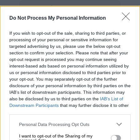
Προσθέστε το ΕΘΝΟΣ στη Google
Do Not Process My Personal Information
Μίνι
φθινόπωρο
θα θυμίζει ο καιρός σε όλη
η χώρα τις επόμενες ημέρες, σύμφωνα με τις
If you wish to opt-out of the sale, sharing to third parties, or
processing of your personal or sensitive information for
εκτιμήσεις των
μετεωρολόγων
.
targeted advertising by us, please use the below opt-out
section to confirm your selection. Please note that after your
ΔΙΑΒΑΣΤΕ ΕΠΙΣΗΣ
opt-out request is processed you may continue seeing
interest-based ads based on personal information utilized by
us or personal information disclosed to third parties prior to
Οικονομία
|
12.05.2025 15:28
your opt-out. You may separately opt-out of the further
Σπίτι μου ΙΙ: 734 εκατ. ευρώ σε δάνεια
disclosure of your personal information by third parties on the
– 6.100 οικογένειες απέκτησαν σπίτι
IAB’s list of downstream participants. This information may
also be disclosed by us to third parties on the
IAB’s List of
Downstream Participants
that may further disclose it to other
third parties.
Πιο συγκεκριμένα θερμικές καταιγίδες θα
Please note that this website/app uses one or more Google
Personal Data Processing Opt Outs
«χτυπήσουν» τη χώρα με ένα βαρομετρικό
services and may gather and store information including but
χαμηλό να ρίχνει την θερμοκρασία, αναφέρει
not limited to your visit or usage behaviour. You may click to
I want to opt-out of the Sharing of my