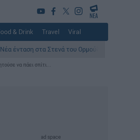
ood & Drink
Travel
Viral
 στα Στενά του Ορμούζ: Πετρελαιοφόρο του Άμ
τούσε να πάει σπίτι...