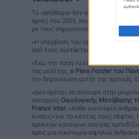
authenti
Το «απόθεμα» δεν ανέρχεται πλέον π
αρχές του 2025, που ισοδυναμεί με 
με τους σημερινούς ρυθμούς, έναντι 
«Η υπέρβαση του ορίου του +1,5°C ε
από τους συντάκτες της έκθεσης, ο Pi
«Εχω την τάση να είμαι αισιόδοξος 
της μελέτης,
ο Piers Forster του Παν
την δημοσίευση αυτής της χρονιάς, ό
«Δεν πρέπει να πέσουμε στην μοιρολα
υπουργός
Οικολογικής Μετάβασης τη
France Inter.
«Κάθε οικονομία άνθρακα
λύσεις» και το κόστος τους πέφτει,
ορυκτών καυσίμων που μας εμποδίζο
προς μία οικονομία χαμηλού άνθρακα