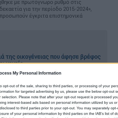
ήθηκε με πρωτόγνωρο ρυθμό στις
δεκαετία για την περίοδο 2015-2024»,
κπροσωπούν έγκριτα επιστημονικά
ιά της οικογένειας που άφησε βρέφος
οι γονείς
ocess My Personal Information
to opt-out of the sale, sharing to third parties, or processing of your per
το φαινόμενο του
θερμοκηπίου
και
formation for targeted advertising by us, please use the below opt-out s
ορυκτών καυσίμων έφθασαν σε νέο ρεκόρ το
r selection. Please note that after your opt-out request is processed y
 CO2 ετησίως κατά μέσον όρο της
eing interest-based ads based on personal information utilized by us or
disclosed to third parties prior to your opt-out. You may separately opt-
τίδια που ρυπαίνουν την ατμόσφαιρα και
losure of your personal information by third parties on the IAB’s list of
μοκρασίας έχουν και αυτά περιορισθεί.