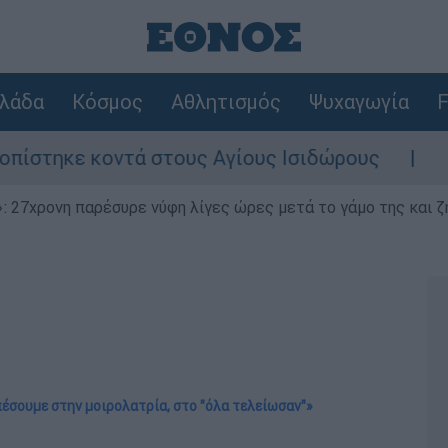
λάδα
Κόσμος
Αθλητισμός
Ψυχαγωγία
F
οντά στους Αγίους Ισιδώρους
Νέα ένταση
 27χρονη παρέσυρε νύφη λίγες ώρες μετά το γάμο της και ζη
πέσουμε στην μοιρολατρία, στο "όλα τελείωσαν"»