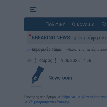
Πολιτική
Οικονομία
Ελ
τό: Σορός σε προχωρημένη σήψη εντοπίστηκε κ
BREAKING NEWS:
δημοφιλές τώρα:
«Θέλω τον πατέρα μου»:
┋
Καιρός
┋
19.06.2025 14:58
Newsroom
Ενότητες στο άρθρο:
📌 Η έρευνα
📌 «Δεν πρέπει να 
📌 «Τι μπορούμε να κάνουμε;»