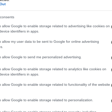
Out
ενη, δεδομένης της αύξησης της
ης δραστηριότητας, στην οποία
consents
κών φαινομένων, επισημαίνει ο Christophe
la Recherche Scientifique). «Δεν είναι
o allow Google to enable storage related to advertising like cookies on
ξαιρετικού χαρακτήρα για τους
evice identifiers in apps.
o allow my user data to be sent to Google for online advertising
s.
ει διαβεί ακόμα το πλέον φιλόδοξο
του Παρισιού (περιορισμός της ανόδου της
to allow Google to send me personalized advertising.
 δεκαετιών.
o allow Google to enable storage related to analytics like cookies on
κλείνει. Το ανθρακικό απόθεμα, η συνολική
evice identifiers in apps.
α (CO2) που μπορεί ακόμη να εκπεμφθεί
ς περιορισμού της αύξησης της
o allow Google to enable storage related to functionality of the website
C, εξαντλείται.
o allow Google to enable storage related to personalization.
ν μοιρολατρία, στο "όλα
o allow Google to enable storage related to security, including