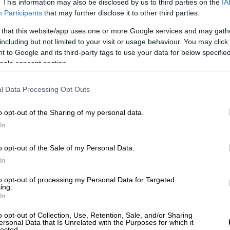
. This information may also be disclosed by us to third parties on the
IA
Participants
that may further disclose it to other third parties.
 that this website/app uses one or more Google services and may gath
ην επιθεώρησ
η Earth System Science Data,
including but not limited to your visit or usage behaviour. You may click 
 to Google and its third-party tags to use your data for below specifi
τών που προέρχονται από 17 χώρες, οι
ogle consent section.
ης
Διακυβερνητικής Επιτροπής για την
, στην οποία οι περισσότεροι συμμετέχουν ή
l Data Processing Opt Outs
o opt-out of the Sharing of my personal data.
αση επικαιροποιημένων σε ετήσια βάση
In
, χωρίς πολυετή αναμονή για την
o opt-out of the Sale of my Personal Data.
In
ίας σε σχέση με την προβιομηχανική εποχή
εται στην ανθρώπινη δραστηριότητα. Η
to opt-out of processing my Personal Data for Targeted
ing.
C - 1,36°C) είναι αποτέλεσμα της
In
τος και, κατά βάσιν, των συνεπειών του
o opt-out of Collection, Use, Retention, Sale, and/or Sharing
ersonal Data that Is Unrelated with the Purposes for which it
lected.