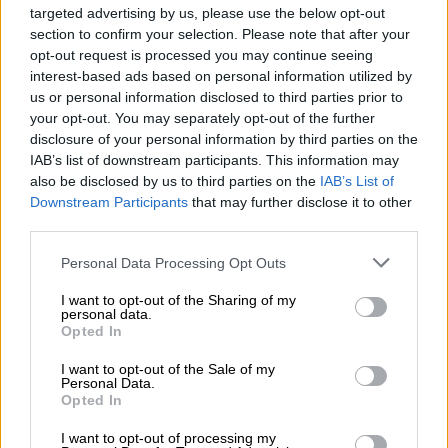
τέσσερις πτήσεις δεν κατάφεραν να
targeted advertising by us, please use the below opt-out
προσγειωθούν στο
αεροδρόμιο Αργοστολίου
section to confirm your selection. Please note that after your
την Κυριακή, με αποτέλεσμα
εκατοντάδες
opt-out request is processed you may continue seeing
επιβάτες να παραμείνουν για ώρες
στις
interest-based ads based on personal information utilized by
us or personal information disclosed to third parties prior to
αίθουσες αναμονής.
your opt-out. You may separately opt-out of the further
disclosure of your personal information by third parties on the
Στην
Ιθάκη
, η βροχή προκάλεσε
μικρές
IAB’s list of downstream participants. This information may
κατολισθήσεις βράχων
που έπεσαν σε
also be disclosed by us to third parties on the
IAB’s List of
τμήματα του οδοστρώματος, αναγκάζοντας
Downstream Participants
that may further disclose it to other
τους οδηγούς να κινούνται με ιδιαίτερη
third parties.
προσοχή.
Please note that this website/app uses one or more Google
Personal Data Processing Opt Outs
services and may gather and store information including but
Η
Αχαΐα
από το απόγευμα της Κυριακής
not limited to your visit or usage behaviour. You may click to
I want to opt-out of the Sharing of my
personal data.
βρέθηκε
αντιμέτωπη με δυνατούς ανέμους,
grant or deny consent to Google and its third-party tags to
Opted In
βροχή και αισθητή
πτώση της θερμοκρασίας
.
use your data for below specified purposes in below Google
consent section.
Κατά τη συνεδρίαση του Συντονιστικού
I want to opt-out of the Sale of my
Personal Data.
Οργάνου της Περιφερειακής Ενότητας, οι
Opted In
αρμόδιοι φορείς αξιολόγησαν την
I want to opt-out of processing my