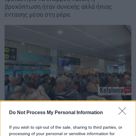
βροχόπτωση ήταν συνεχής αλλά ήπιας
έντασης μέσα στη μέρα.
κακοκαιρία - Κεφαλονια - αεροδρόμιο
Do Not Process My Personal Information
Στην
Κεφαλονιά
, η κ
ακοκαιρία προκάλεσε
σοβαρή ταλαιπωρία στους ταξιδιώτες:
If you wish to opt-out of the sale, sharing to third parties, or
processing of your personal or sensitive information for