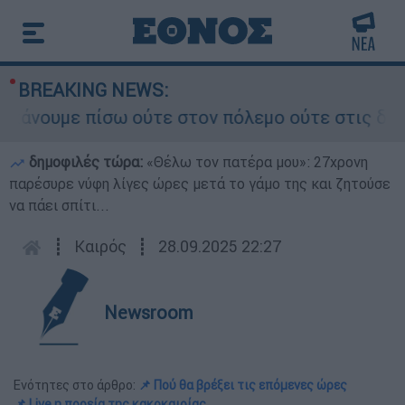
BREAKING NEWS:
υμε πίσω ούτε στον πόλεμο ούτε στις διαπραγματ
δημοφιλές τώρα:
«Θέλω τον πατέρα μου»: 27χρονη
παρέσυρε νύφη λίγες ώρες μετά το γάμο της και ζητούσε
να πάει σπίτι...
┋
Καιρός
┋
28.09.2025 22:27
Newsroom
Ενότητες στο άρθρο:
📌 Πού θα βρέξει τις επόμενες ώρες
📌 Live η πορεία της κακοκαιρίας