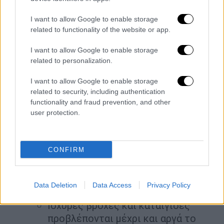
I want to allow Google to enable storage
related to functionality of the website or app.
I want to allow Google to enable storage
related to personalization.
χιλιοστά βροχής- meteo
I want to allow Google to enable storage
related to security, including authentication
Πού θα βρέξει τις επόμενες ώρες
functionality and fraud prevention, and other
user protection.
Το
Έκτακτο Δελτίο Επικίνδυνων Καιρικών
Φαινομένων
επικαιροποιήθηκε σήμερα
Κυριακή 28/ 09σύμφωνα με τα τελευταία
CONFIRM
προγνωστικά στοιχεία.
Πιο συγκεκριμένα:
Data Deletion
Data Access
Privacy Policy
Ισχυρές βροχές και καταιγίδες
προβλέπονται μέχρι και αργά το