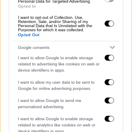
κατάσταση και προχώρησαν σε
Personal Data for Targeted Advertising.
Opted In
επικαιροποίηση του σχεδίου δράσης. Αυτό
περιλαμβάνει την άμεση διάθεση
I want to opt-out of Collection, Use,
Retention, Sale, and/or Sharing of my
προσωπικού και μηχανημάτων σε κομβικά
Personal Data that Is Unrelated with the
σημεία, ώστε να υπάρξει γρήγορη
Purposes for which it was collected.
Opted Out
ανταπόκριση αν παρουσιαστεί ανάγκη.
Google consents
Τέλος, και η
Ηλεία αντιμετώπισε
μικροπροβλήματα.
Σύμφωνα με τις
I want to allow Google to enable storage
related to advertising like cookies on web or
μετρήσεις έως το απόγευμα της Κυριακής,
device identifiers in apps.
καταγράφηκαν
84,4 χιλιοστά βροχής στον
Πύργο
, 65 χιλιοστά στην Ανδρίτσαινα και 64
I want to allow my user data to be sent to
χιλιοστά στην Ωλένη.
Google for online advertising purposes.
I want to allow Google to send me
personalized advertising.
I want to allow Google to enable storage
related to analytics like cookies on web or
device identifiers in apps.