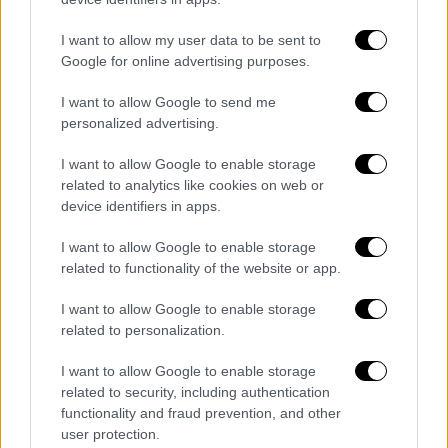
μεμονωμένες καταιγίδες.
Ανεμοι: Βόρειοι βορειοδυτικοί 3 με 4 και
I want to allow my user data to be sent to
τοπικά στις Σποράδες 5 με 6 μποφόρ.
Google for online advertising purposes.
Θερμοκρασία: Από 07 έως 18 βαθμούς
I want to allow Google to send me
Κελσίου.
personalized advertising.
ΚΥΚΛΑΔΕΣ, ΚΡΗΤΗ
I want to allow Google to enable storage
Καιρός: Νεφώσεις πρόσκαιρα αυξημένες με
related to analytics like cookies on web or
τοπικές βροχές και σποραδικές καταιγίδες.
device identifiers in apps.
Στη δυτική και την κεντρική Κρήτη βαθμιαία
I want to allow Google to enable storage
βελτίωση από το απόγευμα.
related to functionality of the website or app.
Ανεμοι: Δυτικοί νοτιοδυτικοί 4 με 6,
στρεφόμενοι γρήγορα σε βορειοδυτικούς 4
I want to allow Google to enable storage
related to personalization.
με 5 μποφόρ.
Θερμοκρασία: Από 11 έως 18 βαθμούς
I want to allow Google to enable storage
Κελσίου.
related to security, including authentication
functionality and fraud prevention, and other
ΝΗΣΙΑ ΑΝΑΤΟΛΙΚΟΥ ΑΙΓΑΙΟΥ - ΔΩΔΕΚΑΝΗΣΑ
user protection.