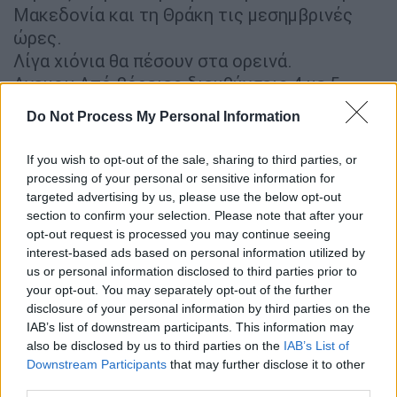
Μακεδονία και τη Θράκη τις μεσημβρινές
ώρες.
Λίγα χιόνια θα πέσουν στα ορεινά.
Ανεμοι: Από βόρειες διευθύνσεις 4 με 5,
πρόσκαιρα τις πρωινές και βραδινές ώρες
Do Not Process My Personal Information
στο Θρακικό έως 6 μποφόρ.
Θερμοκρασία: Από 07 έως 19 βαθμούς
If you wish to opt-out of the sale, sharing to third parties, or
Κελσίου. Στη δυτική Μακεδονία 3 με 4
processing of your personal or sensitive information for
βαθμούς χαμηλότερη.
targeted advertising by us, please use the below opt-out
section to confirm your selection. Please note that after your
ΝΗΣΙΑ ΙΟΝΙΟΥ, ΗΠΕΙΡΟΣ, ΔΥΤΙΚΗ ΣΤΕΡΕΑ,
opt-out request is processed you may continue seeing
interest-based ads based on personal information utilized by
ΔΥΤΙΚΗ ΠΕΛΟΠΟΝΝΗΣΟΣ
us or personal information disclosed to third parties prior to
Καιρός: Λίγες νεφώσεις πρόσκαιρα
your opt-out. You may separately opt-out of the further
αυξημένες με τοπικές βροχές κυρίως στα
disclosure of your personal information by third parties on the
ηπειρωτικά το μεσημέρι - απόγευμα, οπότε
IAB’s list of downstream participants. This information may
also be disclosed by us to third parties on the
IAB’s List of
είναι πιθανόν να εκδηλωθούν και
Downstream Participants
that may further disclose it to other
μεμονωμένες καταιγίδες.
third parties.