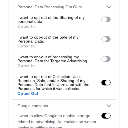
Λίγα χιόνια θα πέσουν στα ορεινά της
Please note that this website/app uses one or more Google
Ηπείρου.
Personal Data Processing Opt Outs
services and may gather and store information including but
Ανεμοι: Ανατολικοί βορειοανατολικοί 3 με 4
not limited to your visit or usage behaviour. You may click to
I want to opt-out of the Sharing of my
μποφόρ. Από το μεσημέρι στο Ιόνιο θα
personal data.
grant or deny consent to Google and its third-party tags to
Opted In
επικρατήσουν δυτικοί βορειοδυτικοί άνεμοι
use your data for below specified purposes in below Google
consent section.
5 με 6 μποφόρ.
I want to opt-out of the Sale of my
Personal Data.
Θερμοκρασία: Από 08 έως 18 με 19 βαθμούς
Opted In
Κελσίου.
I want to opt-out of processing my
Personal Data for Targeted Advertising.
ΘΕΣΣΑΛΙΑ, ΑΝΑΤΟΛΙΚΗ ΣΤΕΡΕΑ, ΕΥΒΟΙΑ,
Opted In
ΑΝΑΤΟΛΙΚΗ ΠΕΛΟΠΟΝΝΗΣΟΣ
I want to opt-out of Collection, Use,
Καιρός: Στις Σποράδες και τη βόρεια Εύβοια
Retention, Sale, and/or Sharing of my
Personal Data that Is Unrelated with the
αυξημένες νεφώσεις με βροχές και πιθανώς
Purposes for which it was collected.
μεμονωμένες καταιγίδες. Στις υπόλοιπες
Opted Out
περιοχές νεφώσεις παροδικά αυξημένες με
Google consents
τοπικές βροχές, κυρίως τις μεσημβρινές -
απογευματινές ώρες, οπότε στην ανατολική
I want to allow Google to enable storage
related to advertising like cookies on web or
Πελοπόννησο θα εκδηλωθούν και
device identifiers in apps.