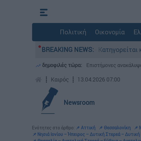
Πολιτική
Οικονομία
Ελ
τονίες στην Ελλάδα - Κατηγορείται και για την
BREAKING NEWS:
δημοφιλές τώρα:
Επιστήμονες ανακάλυψα
┋
Καιρός
┋
13.04.2026 07:00
Newsroom
Ενότητες στο άρθρο:
📌 Αττική
📌 Θεσσαλονίκη
📌 
📌 Νησιά Ιονίου – Ήπειρος – Δυτική Στερεά – Δυτικ