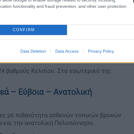
cation functionality and fraud prevention, and other user protection.
CONFIRM
Data Deletion
Data Access
Privacy Policy
24 βαθμούς Κελσίου. Στο εσωτερικό της
εά – Εύβοια – Ανατολική
ες με πιθανότητα ασθενών τοπικών βροχών
α και την ανατολική Πελοπόννησο.