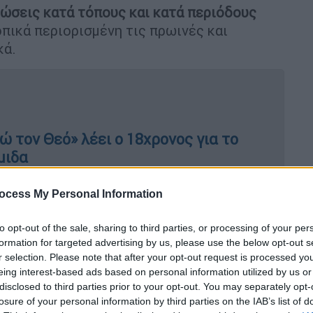
ώσεις κατά τόπους και κατά περιόδους
οπικά περιορισμένη τις πρωινές και
κά.
 τον Θεό» λέει ο 18χρονος για το
μιδα
ocess My Personal Information
λικοί νοτιοανατολικοί 4 με 6 και στο Ιόνιο
to opt-out of the sale, sharing to third parties, or processing of your per
 πνέουν από ανατολικές διευθύνσεις 3 με 5
formation for targeted advertising by us, please use the below opt-out s
r selection. Please note that after your opt-out request is processed y
eing interest-based ads based on personal information utilized by us or
disclosed to third parties prior to your opt-out. You may separately opt-
νοδο κυρίως στα δυτικά όπου θα κυμανθεί
losure of your personal information by third parties on the IAB’s list of
θα φτάσει τους 23 τοπικά 24 βαθμούς