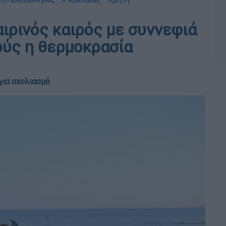
ική Πελοπόννησος
📌 Κυκλάδες – Κρήτη
ρινός καιρός με συννεφιά
ούς η θερμοκρασία
για σχολιασμό