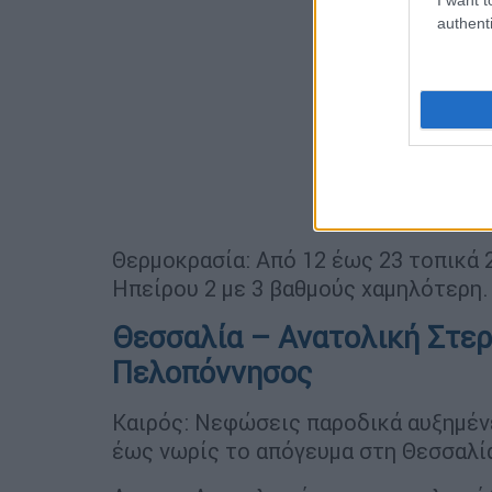
authenti
Θερμοκρασία: Από 12 έως 23 τοπικά 
Ηπείρου 2 με 3 βαθμούς χαμηλότερη.
Θεσσαλία – Ανατολική Στερ
Πελοπόννησος
Καιρός: Νεφώσεις παροδικά αυξημέν
έως νωρίς το απόγευμα στη Θεσσαλί