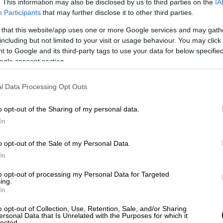
. This information may also be disclosed by us to third parties on the
IA
Participants
that may further disclose it to other third parties.
 that this website/app uses one or more Google services and may gath
βαθμούς και στην υπόλοιπη χώρα τους 20 με
including but not limited to your visit or usage behaviour. You may click 
ρήτη τους 22 βαθμούς Κελσίου.
 to Google and its third-party tags to use your data for below specifi
ogle consent section.
l Data Processing Opt Outs
ς και κατά περιόδους πυκνότερες.
o opt-out of the Sharing of my personal data.
3 με 4 μποφόρ.
In
21 βαθμούς Κελσίου.
o opt-out of the Sale of my Personal Data.
In
to opt-out of processing my Personal Data for Targeted
ες.
ing.
In
φόρ.
o opt-out of Collection, Use, Retention, Sale, and/or Sharing
ersonal Data that Is Unrelated with the Purposes for which it
 Κελσίου.
lected.