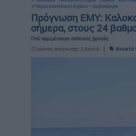
📌 Θεσσαλία – Ανατολική Στερεά – Εύβοια – Ανατολ
📌 Νησιά Ανατολικού Αιγαίου – Δωδεκάνησα
Πρόγνωση ΕΜΥ: Καλοκαι
σήμερα, στους 24 βαθμ
Πού περιμένουμε ασθενείς βροχές
🕛 χρόνος ανάγνωσης: 2 λεπτά ┋ 🗣️
Ανοικτό 