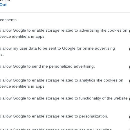
Out
consents
ς με λίγες τοπικές βροχές στην κεντρική
o allow Google to enable storage related to advertising like cookies on
απόγευμα.
evice identifiers in apps.
3 με 4 μποφόρ.
o allow my user data to be sent to Google for online advertising
s.
18 βαθμούς Κελσίου.
to allow Google to send me personalized advertising.
Δυτική Στερεά – Δυτική
o allow Google to enable storage related to analytics like cookies on
evice identifiers in apps.
ς και κατά περιόδους πυκνότερες.
o allow Google to enable storage related to functionality of the website
 με 6 και στο Ιόνιο 7 τοπικά 8 μποφόρ.
o allow Google to enable storage related to personalization.
o allow Google to enable storage related to security, including