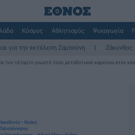
λάδα
Κόσμος
Αθλητισμός
Ψυχαγωγία
F
 εκτέλεση Ζαμπούνη
Ζάκυνθος: Τι απαντά 
ν τον τέταρτο γνωστό τύπο μεταδοτικού καρκίνου στον κό
Μακεδονία – Θράκη
ή Πελοπόννησος