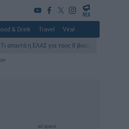
ood & Drink
Travel
Viral
η ΕΛΑΣ για τους 8 βιασμούς τουριστριών - «Μόνο
σμο