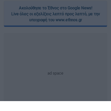
Ακολούθησε το Έθνος στο Google News!
Live όλες οι εξελίξεις λεπτό προς λεπτό, με την
υπογραφή του www.ethnos.gr