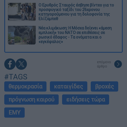
Ο Ερυθρός Σταυρός έσβησε βίντεο για το
προσφυγικό ταξίδι του 26χρονου
κατηγορούμενου για τη δολοφονία της
Ελίζαμπεθ
Νέα κλιμάκωση: Η Μόσχα δείχνει «άμεση
εμπλοκή» του ΝΑΤΟ σε επιθέσεις σε
ρωσικό έδαφος - Τα ονόματα και ο
«εγκέφαλος»
επόμενο
άρθρο
#TAGS
θερμοκρασία
καταιγίδες
βροχές
πρόγνωση καιρού
ειδήσεις τώρα
ΕΜΥ