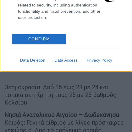
related to security, including authentication
functionality and fraud prevention, and other
user protection.
CONFIRM
Data Deletion
Data Access
Privacy Policy
Θερμοκρασία: Από 16 έως 23 με 24 και
τοπικά στη Κρήτη τους 25 με 26 βαθμούς
Κελσίου.
Νησιά Ανατολικού Αιγαίου – Δωδεκάνησα
Καιρός: Γενικά αίθριος με λίγες πρόσκαιρες
νεφώσεις. Από το απόγευμα αραιές