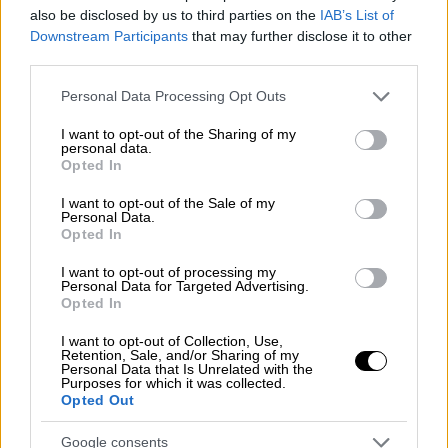
Θερμοκρασία: Από 13 έως 23 με 24 και
also be disclosed by us to third parties on the
IAB’s List of
Downstream Participants
that may further disclose it to other
τοπικά 25 βαθμούς Κελσίου. Στο εσωτερικό
third parties.
της Ηπείρου 3 με 4 βαθμούς χαμηλότερη.
Please note that this website/app uses one or more Google
Personal Data Processing Opt Outs
Θεσσαλία – Ανατολική Στερεά – Εύβοια –
services and may gather and store information including but
Ανατολική Πελοπόννησος
not limited to your visit or usage behaviour. You may click to
I want to opt-out of the Sharing of my
personal data.
grant or deny consent to Google and its third-party tags to
Καιρός: Γενικά αίθριος. Τις μεσημβρινές –
Opted In
use your data for below specified purposes in below Google
απογευματινές ώρες αραιές νεφώσεις κατά
consent section.
I want to opt-out of the Sale of my
τόπους και κατά διαστήματα πιο πυκνές με
Personal Data.
Opted In
λίγες τοπικές βροχές ή όμβρους στα
ηπειρωτικά, και πιθανόν στα ορεινά
I want to opt-out of processing my
Personal Data for Targeted Advertising.
μεμονωμένες καταιγίδες.
Opted In
Ανεμοι: Βόρειοι βορειοδυτικοί 3 με 4
I want to opt-out of Collection, Use,
Retention, Sale, and/or Sharing of my
μποφόρ, στρεφόμενοι βαθμιαία σε νοτίων
Personal Data that Is Unrelated with the
διευθύνσεων με την ίδια ένταση.
Purposes for which it was collected.
Opted Out
Θερμοκρασία: Από 14 έως 25 με 26 και
Google consents