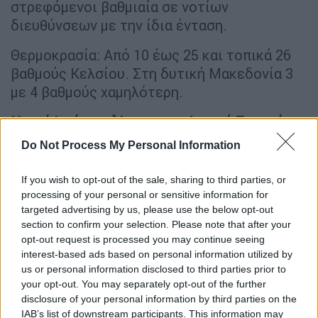
στρεφόμενοι βαθμιαία σε νοτίων
διευθύνσεων με την ίδια ένταση.
Θερμοκρασία: Από 10 έως 25 και τοπικά 26
βαθμούς Κελσίου. Στη δυτική Μακεδονία 3
με 4 βαθμούς χαμηλότερη.
Νησιά Ιονίου – Ήπειρος – Δυτική Στερεά –
Δυτική Πελοπόννησος
Do Not Process My Personal Information
Καιρός: Αραιές νεφώσεις, παροδικά πιο
πυκνές τις μεσημβρινές – απογευματινές
If you wish to opt-out of the sale, sharing to third parties, or
ώρες, με τοπικές βροχές ή όμβρους και
processing of your personal or sensitive information for
targeted advertising by us, please use the below opt-out
κυρίως στα βόρεια ορεινά πιθανώς
section to confirm your selection. Please note that after your
μεμονωμένες καταιγίδες.
opt-out request is processed you may continue seeing
interest-based ads based on personal information utilized by
Ανεμοι: Βόρειοι βορειοδυτικοί 3 με 4
us or personal information disclosed to third parties prior to
μποφόρ, βαθμιαία μεταβλητοί με την ίδια
your opt-out. You may separately opt-out of the further
ένταση.
disclosure of your personal information by third parties on the
IAB’s list of downstream participants. This information may