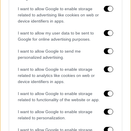
τοπικά 27 βαθμούς Κελσίου.
I want to allow Google to enable storage
Κυκλάδες – Κρήτη
related to advertising like cookies on web or
Καιρός: Σχεδόν αίθριος με αραιές νεφώσεις,
device identifiers in apps.
παροδικά πιο πυκνές τις απογευματινές
I want to allow my user data to be sent to
ώρες.
Google for online advertising purposes.
Ανεμοι: Δυτικοί βορειοδυτικοί 4 με 5
I want to allow Google to send me
μποφόρ, γρήγορα βόρειοι βορειοδυτικοί με
personalized advertising.
την ίδια ένταση. Από αργά το απόγευμα
I want to allow Google to enable storage
νοτίων διευθύνσεων 3 με 4 μποφόρ.
related to analytics like cookies on web or
device identifiers in apps.
I want to allow Google to enable storage
related to functionality of the website or app.
I want to allow Google to enable storage
related to personalization.
I want to allow Google to enable storage