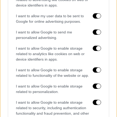
μεμονωμένες καταιγίδες στην ανατολική
device identifiers in apps.
Στερεά καθώς και στη Θεσσαλία, κυρίως στα
I want to allow my user data to be sent to
ορεινά.
Google for online advertising purposes.
Ανεμοι: Μεταβλητοί 3 με 4, στα νότια
δυτικών διευθύνσεων 4 με 6 μποφόρ.
I want to allow Google to send me
Θερμοκρασία: Από 13 έως 25 με 26 και
personalized advertising.
τοπικά έως 27 βαθμούς Κελσίου.
I want to allow Google to enable storage
related to analytics like cookies on web or
ΚΥΚΛΑΔΕΣ, ΚΡΗΤΗ
device identifiers in apps.
Καιρός: Σχεδόν αίθριος με πρόσκαιρες
I want to allow Google to enable storage
νεφώσεις στην Κρήτη.
related to functionality of the website or app.
Ανεμοι: Δυτικοί νοτιοδυτικοί 4 με 6 μποφόρ.
Θερμοκρασία: Από 17 έως 23 και στην Κρήτη
I want to allow Google to enable storage
related to personalization.
έως 27 βαθμούς Κελσίου.
I want to allow Google to enable storage
ΝΗΣΙΑ ΑΝΑΤΟΛΙΚΟΥ ΑΙΓΑΙΟΥ - ΔΩΔΕΚΑΝΗΣΑ
related to security, including authentication
Καιρός: Λίγες νεφώσεις παροδικά αυξημένες
functionality and fraud prevention, and other