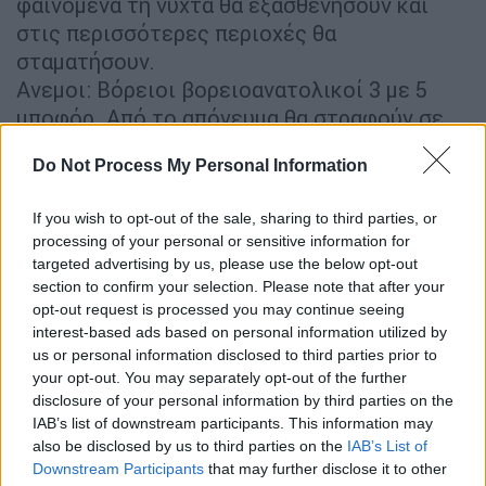
φαινόμενα τη νύχτα θα εξασθενήσουν και
στις περισσότερες περιοχές θα
σταματήσουν.
Ανεμοι: Βόρειοι βορειοανατολικοί 3 με 5
μποφόρ. Από το απόγευμα θα στραφούν σε
ανατολικούς νοτιοανατολικούς 3 με 4
Do Not Process My Personal Information
μποφόρ.
Θερμοκρασία: Από 12 έως 23 με 24 βαθμούς
If you wish to opt-out of the sale, sharing to third parties, or
Κελσίου. Στη δυτική Μακεδονία 2 με 3
processing of your personal or sensitive information for
βαθμούς χαμηλότερη.
targeted advertising by us, please use the below opt-out
section to confirm your selection. Please note that after your
opt-out request is processed you may continue seeing
ΝΗΣΙΑ ΙΟΝΙΟΥ, ΗΠΕΙΡΟΣ, ΔΥΤΙΚΗ ΣΤΕΡΕΑ,
interest-based ads based on personal information utilized by
ΔΥΤΙΚΗ ΠΕΛΟΠΟΝΝΗΣΟΣ
us or personal information disclosed to third parties prior to
Καιρός: Νεφώσεις παροδικά αυξημένες με
your opt-out. You may separately opt-out of the further
τοπικές βροχές ή όμβρους και πιθανόν το
disclosure of your personal information by third parties on the
πρωί στα βορειοδυτικά μεμονωμένες
IAB’s list of downstream participants. This information may
also be disclosed by us to third parties on the
IAB’s List of
καταιγίδες. Βαθμιαία τα φαινόμενα θα
Downstream Participants
that may further disclose it to other
επεκταθούν και στις υπόλοιπες περιοχές