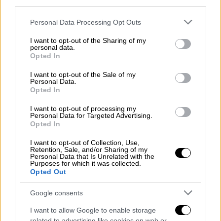
third parties.
ενώ τις μεσημβρινές - απογευματινές ώρες
Please note that this website/app uses one or more Google
Personal Data Processing Opt Outs
θα περιοριστούν στα ηπειρωτικά και κυρίως
services and may gather and store information including but
στα ορεινά της Ηπείρου.
not limited to your visit or usage behaviour. You may click to
I want to opt-out of the Sharing of my
personal data.
Ανεμοι: Δυτικοί βορειοδυτικοί 4 με 5
grant or deny consent to Google and its third-party tags to
Opted In
μποφόρ. Το απόγευμα στα βόρεια θα
use your data for below specified purposes in below Google
consent section.
στραφούν σε νοτιοδυτικούς με την ίδια
I want to opt-out of the Sale of my
Personal Data.
ένταση.
Opted In
Θερμοκρασία: Από 13 έως 24 με 25 βαθμούς
I want to opt-out of processing my
Κελσίου. Στο εσωτερικό της Ηπείρου 3 με 4
Personal Data for Targeted Advertising.
Opted In
βαθμούς χαμηλότερη.
I want to opt-out of Collection, Use,
Retention, Sale, and/or Sharing of my
ΘΕΣΣΑΛΙΑ, ΑΝΑΤΟΛΙΚΗ ΣΤΕΡΕΑ, ΕΥΒΟΙΑ,
Personal Data that Is Unrelated with the
Purposes for which it was collected.
ΑΝΑΤΟΛΙΚΗ ΠΕΛΟΠΟΝΝΗΣΟΣ
Opted Out
Καιρός: Λίγες νεφώσεις που τις
μεσημβρινές - απογευματινές ώρες
Google consents
πρόσκαιρα θα αυξηθούν και θα σημειωθούν
I want to allow Google to enable storage
τοπικοί όμβροι και πιθανώς να εκδηλωθούν
related to advertising like cookies on web or