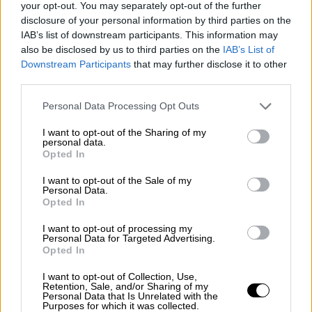
your opt-out. You may separately opt-out of the further
Καιρός: Στη Μακεδονία νεφώσεις με
disclosure of your personal information by third parties on the
τοπικές βροχές ή όμβρους αρχικά στη
IAB’s list of downstream participants. This information may
also be disclosed by us to third parties on the
IAB’s List of
δυτική και την κεντρική Μακεδονία και
Downstream Participants
that may further disclose it to other
βαθμιαία και στην ανατολική. Τα φαινόμενα
third parties.
τις μεσημβρινές και απογευματινές ώρες θα
Please note that this website/app uses one or more Google
ενταθούν και θα σημειωθούν και σποραδικές
Personal Data Processing Opt Outs
services and may gather and store information including but
καταιγίδες πιθανώς στη δυτική και την
not limited to your visit or usage behaviour. You may click to
I want to opt-out of the Sharing of my
κεντρική Μακεδονία κατά τόπους ισχυρές.
personal data.
grant or deny consent to Google and its third-party tags to
Opted In
Στη Θράκη λίγες νεφώσεις που από το
use your data for below specified purposes in below Google
consent section.
μεσημέρι θα αυξηθούν και θα εκδηλωθούν
I want to opt-out of the Sale of my
Personal Data.
τοπικές βροχές ή όμβροι.
Opted In
Τα φαινόμενα από αργά το απόγευμα
I want to opt-out of processing my
βαθμιαία θα εξασθενήσουν και τις βραδινές
Personal Data for Targeted Advertising.
Opted In
ώρες θα περιοριστούν στη Θράκη.
Άνεμοι: Από βόρειες διευθύνσεις 2 με 4
I want to opt-out of Collection, Use,
Retention, Sale, and/or Sharing of my
μποφόρ και από το μεσημέρι νότιοι με την
Personal Data that Is Unrelated with the
ίδια ένταση.
Purposes for which it was collected.