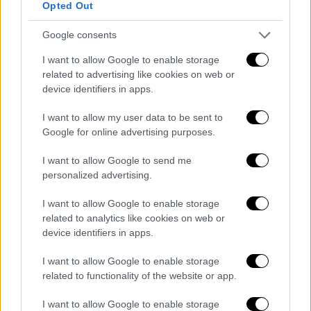
Opted Out
Θερμοκρασία: Από 10 έως 24 βαθμούς
Κελσίου. Στη δυτική Μακεδονία η μέγιστη 2
Google consents
με 4 βαθμούς χαμηλότερη.
I want to allow Google to enable storage
related to advertising like cookies on web or
ΝΗΣΙΑ ΙΟΝΙΟΥ, ΗΠΕΙΡΟΣ, ΔΥΤΙΚΗ ΣΤΕΡΕΑ,
device identifiers in apps.
ΔΥΤΙΚΗ ΠΕΛΟΠΟΝΝΗΣΟΣ
Καιρός: Στο Ιόνιο αραιές νεφώσεις κατά
I want to allow my user data to be sent to
τόπους πιο πυκνές. Στις υπόλοιπες
Google for online advertising purposes.
περιοχές αραιές νεφώσεις που γρήγορα θα
I want to allow Google to send me
πυκνώσουν και τις μεσημβρινές και
personalized advertising.
απογευματινές ώρες θα εκδηλωθούν κυρίως
στην Ηπειρο και τη δυτική Στερεά κατά
I want to allow Google to enable storage
related to analytics like cookies on web or
τόπους βροχές ή όμβροι και στα ορεινά
device identifiers in apps.
μεμονωμένες καταιγίδες.
Άνεμοι: Δυτικοί βορειοδυτικοί 4 με 5 και
I want to allow Google to enable storage
βαθμιαία στο Ιόνιο 5 με 6 μποφόρ.
related to functionality of the website or app.
Θερμοκρασία: Από 13 έως 23 βαθμούς
I want to allow Google to enable storage