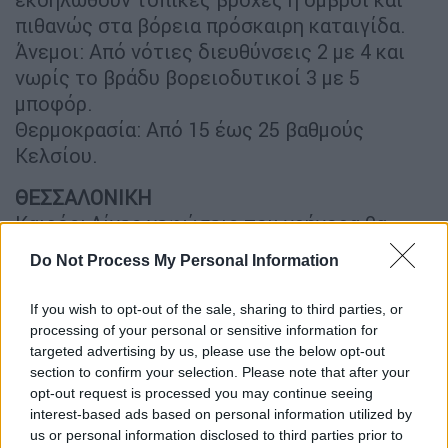
πιθανώς στα βόρεια πρόσκαιρη καταιγίδα.
Άνεμοι: Από νότιες διευθύνσεις 2 με 4 και
νωρίς το βράδυ βορειοδυτικοί 3 με 5
μποφόρ.
Θερμοκρασία: Από 15 έως 25 βαθμούς
Κελσίου.
ΘΕΣΣΑΛΟΝΙΚΗ
Καιρός: Λίγες νεφώσεις που γρήγορα θα
αυξηθούν και θα εκδηλωθούν τοπικές
Do Not Process My Personal Information
βροχές ή όμβροι και σποραδικές καταιγίδες.
Βελτίωση από αργά το απόγευμα.
If you wish to opt-out of the sale, sharing to third parties, or
Άνεμοι: Μεταβλητοί 2 με 3 και από αργά το
processing of your personal or sensitive information for
απόγευμα βορειοδυτικοί 4 με 5 μποφόρ.
targeted advertising by us, please use the below opt-out
section to confirm your selection. Please note that after your
Θερμοκρασία: Από 14 έως 23 βαθμούς
opt-out request is processed you may continue seeing
Κελσίου.
interest-based ads based on personal information utilized by
us or personal information disclosed to third parties prior to
ΜΑΚΕΔΟΝΙΑ, ΘΡΑΚΗ