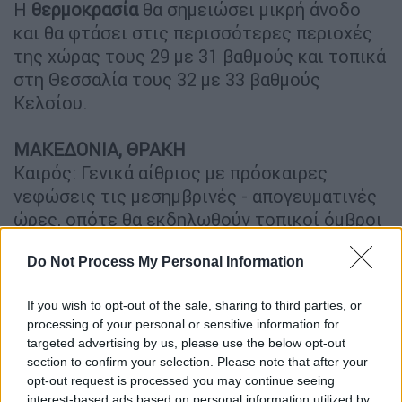
Η
θερμοκρασία
θα σημειώσει μικρή άνοδο
και θα φτάσει στις περισσότερες περιοχές
της χώρας τους 29 με 31 βαθμούς και τοπικά
στη Θεσσαλία τους 32 με 33 βαθμούς
Κελσίου.
ΜΑΚΕΔΟΝΙΑ, ΘΡΑΚΗ
Καιρός: Γενικά αίθριος με πρόσκαιρες
νεφώσεις τις μεσημβρινές - απογευματινές
ώρες, οπότε θα εκδηλωθούν τοπικοί όμβροι
και πιθανώς στα ορεινά της δυτικής και
Do Not Process My Personal Information
κεντρικής Μακεδονίας μεμονωμένες
καταιγίδες.
If you wish to opt-out of the sale, sharing to third parties, or
Ανεμοι: Μεταβλητοί 3 με 4 μποφόρ.
processing of your personal or sensitive information for
Θερμοκρασία: Από 16 έως 30, τοπικά στη
targeted advertising by us, please use the below opt-out
Θράκη έως 31 βαθμούς Κελσίου. Στη δυτική
section to confirm your selection. Please note that after your
Μακεδονία 2 με 3 βαθμούς χαμηλότερη.
opt-out request is processed you may continue seeing
interest-based ads based on personal information utilized by