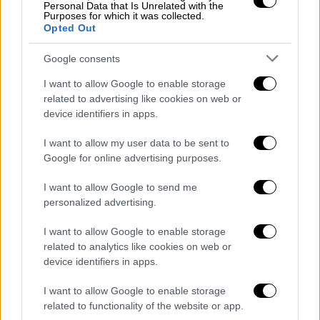
Personal Data that Is Unrelated with the
Ανεμοι: Μεταβλητοί 3 με 4 μποφόρ. Από το
Purposes for which it was collected.
Opted Out
μεσημέρι στα ανατολικά θαλάσσια -
παραθαλάσσια νοτίων διευθύνσεων με την
Google consents
ίδια ένταση.
I want to allow Google to enable storage
Θερμοκρασία: Από 17 έως 31, τοπικά στη
related to advertising like cookies on web or
Θεσσαλία 32 με 33 βαθμούς Κελσίου.
device identifiers in apps.
I want to allow my user data to be sent to
ΚΥΚΛΑΔΕΣ, ΚΡΗΤΗ
Google for online advertising purposes.
Καιρός: Γενικά αίθριος.
Ανεμοι: Στις Κυκλάδες βορειοδυτικοί 3 με 4,
I want to allow Google to send me
πρόσκαιρα στα ανατολικά έως 5 μποφόρ.
personalized advertising.
Στην Κρήτη από βόρειες διευθύνσεις με την
I want to allow Google to enable storage
ίδια ένταση.
related to analytics like cookies on web or
Θερμοκρασία: Από 19 έως 26 και στην Κρήτη
device identifiers in apps.
έως 27 με 28 βαθμούς Κελσίου.
I want to allow Google to enable storage
related to functionality of the website or app.
ΝΗΣΙΑ ΑΝΑΤΟΛΙΚΟΥ ΑΙΓΑΙΟΥ - ΔΩΔΕΚΑΝΗΣΑ