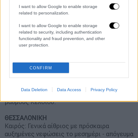
Καιρός: Γενικά αίθριος.
I want to allow Google to enable storage
Ανεμοι: Βόρειοι βορειοδυτικοί 3 με 5
related to personalization.
μποφόρ.
I want to allow Google to enable storage
Θερμοκρασία: Από 20 έως 29, τοπικά 30
related to security, including authentication
βαθμούς Κελσίου.
functionality and fraud prevention, and other
user protection.
ΑΤΤΙΚΗ
Καιρός: Γενικά αίθριος.
CONFIRM
Ανεμοι: Μεταβλητοί ασθενείς και πρόσκαιρα
το μεσημέρι νοτίων διευθύνσεων 3 με 4
μποφόρ.
Data Deletion
Data Access
Privacy Policy
Θερμοκρασία: Από 19 έως 29, τοπικά 30
βαθμούς Κελσίου.
ΘΕΣΣΑΛΟΝΙΚΗ
Καιρός: Γενικά αίθριος με πρόσκαιρα
αυξημένες νεφώσεις το μεσημέρι - απόγευμα