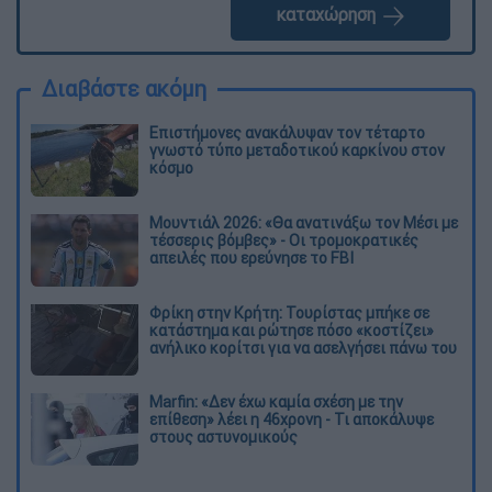
καταχώρηση
Διαβάστε ακόμη
Επιστήμονες ανακάλυψαν τον τέταρτο
γνωστό τύπο μεταδοτικού καρκίνου στον
κόσμο
Μουντιάλ 2026: «Θα ανατινάξω τον Μέσι με
τέσσερις βόμβες» - Οι τρομοκρατικές
απειλές που ερεύνησε το FBI
Φρίκη στην Κρήτη: Τουρίστας μπήκε σε
κατάστημα και ρώτησε πόσο «κοστίζει»
ανήλικο κορίτσι για να ασελγήσει πάνω του
Marfin: «Δεν έχω καμία σχέση με την
επίθεση» λέει η 46χρονη - Τι αποκάλυψε
στους αστυνομικούς