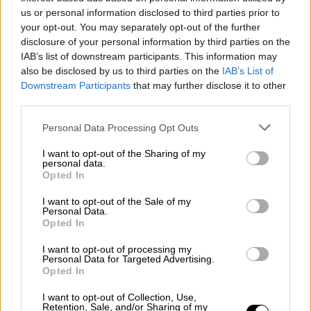
us or personal information disclosed to third parties prior to
ΝΗΣΙΑ ΙΟΝΙΟΥ, ΗΠΕΙΡΟΣ, ΔΥΤΙΚΗ ΣΤΕΡΕΑ,
your opt-out. You may separately opt-out of the further
ΔΥΤΙΚΗ ΠΕΛΟΠΟΝΝΗΣΟΣ
disclosure of your personal information by third parties on the
Καιρός: Γενικά αίθριος. Το μεσημέρι -
IAB’s list of downstream participants. This information may
also be disclosed by us to third parties on the
IAB’s List of
απόγευμα θα αναπτυχθούν νεφώσεις και θα
Downstream Participants
that may further disclose it to other
σημειωθούν τοπικοί όμβροι στα ορεινά.
third parties.
Ανεμοι: Δυτικοί βορειοδυτικοί 3 με 4
Please note that this website/app uses one or more Google
μποφόρ.
Personal Data Processing Opt Outs
services and may gather and store information including but
Θερμοκρασία: Από 18 έως 29, τοπικά στα
not limited to your visit or usage behaviour. You may click to
I want to opt-out of the Sharing of my
ηπειρωτικά 30 με 31 βαθμούς Κελσίου. Στο
personal data.
grant or deny consent to Google and its third-party tags to
Opted In
εσωτερικό της Ηπείρου 2 με 4 βαθμούς
use your data for below specified purposes in below Google
consent section.
χαμηλότερη.
I want to opt-out of the Sale of my
Personal Data.
Opted In
ΘΕΣΣΑΛΙΑ, ΑΝΑΤΟΛΙΚΗ ΣΤΕΡΕΑ, ΕΥΒΟΙΑ,
I want to opt-out of processing my
ΑΝΑΤΟΛΙΚΗ ΠΕΛΟΠΟΝΝΗΣΟΣ
Personal Data for Targeted Advertising.
Καιρός: Γενικά αίθριος. Το μεσημέρι -
Opted In
απόγευμα θα αναπτυχθούν νεφώσεις και θα
I want to opt-out of Collection, Use,
σημειωθούν τοπικοί όμβροι στα ορεινά.
Retention, Sale, and/or Sharing of my