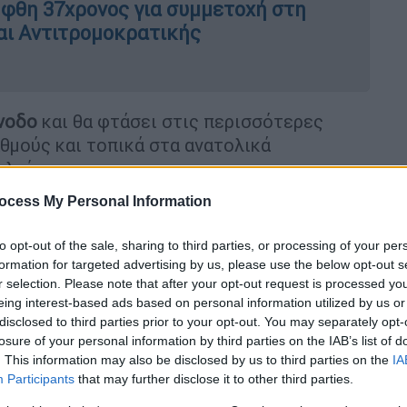
φθη 37χρονος για συμμετοχή στη
και Αντιτρομοκρατικής
άνοδο
και θα φτάσει στις περισσότερες
αθμούς και τοπικά στα ανατολικά
ελσίου.
ocess My Personal Information
to opt-out of the sale, sharing to third parties, or processing of your per
formation for targeted advertising by us, please use the below opt-out s
r selection. Please note that after your opt-out request is processed y
eing interest-based ads based on personal information utilized by us or
disclosed to third parties prior to your opt-out. You may separately opt-
losure of your personal information by third parties on the IAB’s list of
 Κελσίου.
. This information may also be disclosed by us to third parties on the
IA
Participants
that may further disclose it to other third parties.