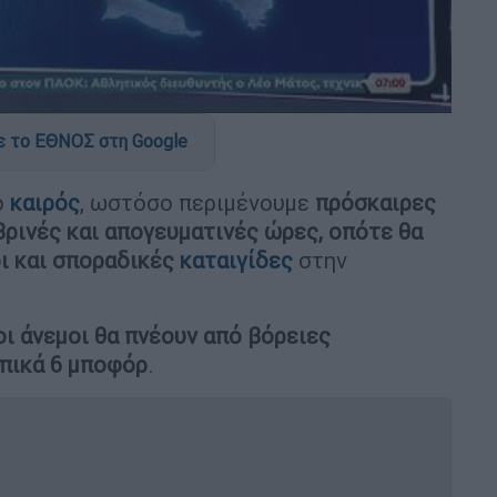
 το ΕΘΝΟΣ στη Google
ο
καιρός
, ωστόσο περιμένουμε
πρόσκαιρες
ρινές και απογευματινές ώρες, οπότε θα
ι και σποραδικές
καταιγίδες
στην
οι άνεμοι θα πνέουν από βόρειες
οπικά 6 μποφόρ
.