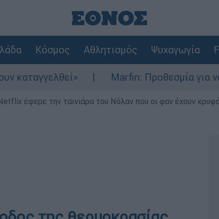
λάδα
Κόσμος
Αθλητισμός
Ψυχαγωγία
F
λθεί»
Marfin: Προθεσμία για να απολογηθε
Netflix έφερε την ταινιάρα του Νόλαν που οι φαν έχουν κρυφό
οδος της θερμοκρασίας,