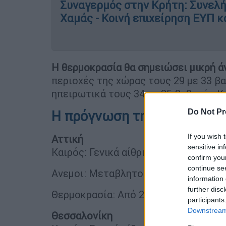
Συναγερμός στην Κρήτη: Συνελή
Χαμάς - Κοινή επιχείρηση ΕΥΠ 
Η θερμοκρασία θα σημειώσει μικρή 
περιοχές της χώρας τους 29 με 33 β
ηπειρωτικά τους 34 με 35 βαθμούς Κ
Do Not Pr
Η πρόγνωση της ΕΜΥ
If you wish 
Αττική
sensitive in
Καιρός: Γενικά αίθριος.
confirm you
continue se
Ανεμοι: Μεταβλητοί 2 με 3 μποφόρ.
information 
further disc
Θερμοκρασία: Από 20 έως 32 βαθμούς
participants
Downstream 
Θεσσαλονίκη