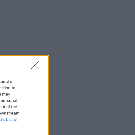
sonal or
ection to
ou may
 personal
out of the
 downstream
B’s List of