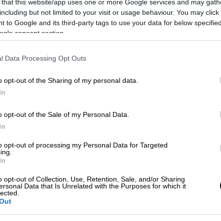
όσκαιρες νεφώσεις τις μεσημβρινές –
 that this website/app uses one or more Google services and may gath
including but not limited to your visit or usage behaviour. You may click 
λωθούν τοπικές βροχές ή όμβροι στα γύρω
 to Google and its third-party tags to use your data for below specifi
ogle consent section.
l Data Processing Opt Outs
 Κελσίου.
o opt-out of the Sharing of my personal data.
In
ες νεφώσεις τις μεσημβρινές –
ωθούν τοπικές βροχές ή όμβροι και κυρίως
o opt-out of the Sale of my Personal Data.
In
άκη σποραδικές καταιγίδες, οι οποίες
νες.
to opt-out of processing my Personal Data for Targeted
ing.
In
o opt-out of Collection, Use, Retention, Sale, and/or Sharing
 Κελσίου. Στη δυτική Μακεδονία 2 με 3
ersonal Data that Is Unrelated with the Purposes for which it
lected.
Out
τερεά – Δυτική Πελοπόννησος