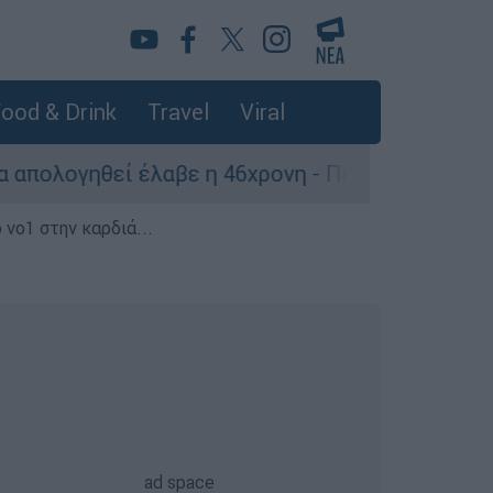
ood & Drink
Travel
Viral
ί έλαβε η 46χρονη - Παραμένει κρατούμενη
 νο1 στην καρδιά...