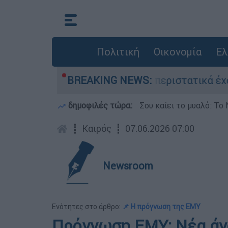
Πολιτική
Οικονομία
Ελ
υριστριών - «Μόνο 3 περιστατικά έχουν καταγγε
BREAKING NEWS:
δημοφιλές τώρα:
Σου καίει το μυαλό: Το 
┋
Καιρός
┋
07.06.2026 07:00
Newsroom
Ενότητες στο άρθρο:
📌 Η πρόγνωση της ΕΜΥ
Πρόγνωση ΕΜΥ: Νέα άν