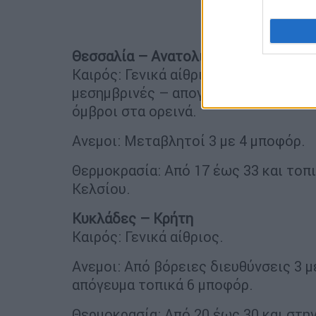
Θεσσαλία – Ανατολική Στερεά – Εύβ
Καιρός: Γενικά αίθριος καιρός με πρ
μεσημβρινές – απογευματινές ώρες,
όμβροι στα ορεινά.
Ανεμοι: Μεταβλητοί 3 με 4 μποφόρ.
Θερμοκρασία: Από 17 έως 33 και τοπ
Κελσίου.
Κυκλάδες – Κρήτη
Καιρός: Γενικά αίθριος.
Ανεμοι: Από βόρειες διευθύνσεις 3 με
απόγευμα τοπικά 6 μποφόρ.
Θερμοκρασία: Από 20 έως 30 και στη