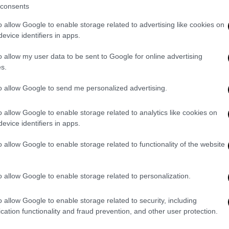
consents
όσκαιρες νεφώσεις στα ηπειρωτικά τις
 οπότε θα εκδηλωθούν τοπικές βροχές ή
o allow Google to enable storage related to advertising like cookies on
μεμονωμένες καταιγίδες.
evice identifiers in apps.
5 και από το απόγευμα στο βόρειο Ιόνιο
o allow my user data to be sent to Google for online advertising
s.
to allow Google to send me personalized advertising.
 ηπειρωτικά έως 32 βαθμούς Κελσίου. Στο
ύς χαμηλότερη.
o allow Google to enable storage related to analytics like cookies on
evice identifiers in apps.
o allow Google to enable storage related to functionality of the website
o allow Google to enable storage related to personalization.
o allow Google to enable storage related to security, including
cation functionality and fraud prevention, and other user protection.