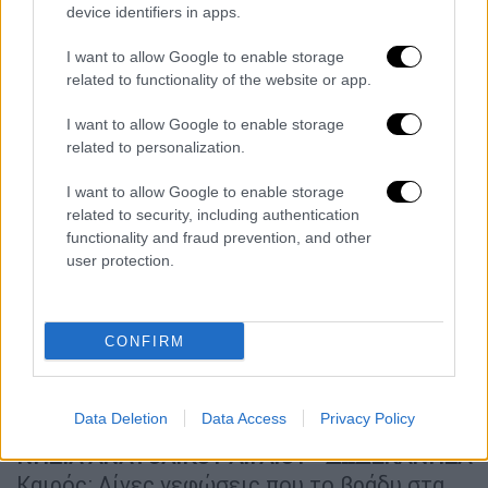
εξασθενήσουν στις περισσότερες περιοχές
device identifiers in apps.
με εξαίρεση στις Σποράδες και την Εύβοια.
Ανεμοι: Αρχικά μεταβλητοί 2 με 4 μποφόρ
I want to allow Google to enable storage
related to functionality of the website or app.
και από το απόγευμα από βόρειες
διευθύνσεις στα βόρεια τμήματα τοπικά 5
I want to allow Google to enable storage
μποφόρ.
related to personalization.
Θερμοκρασία: Από 17 έως 32 βαθμούς
I want to allow Google to enable storage
Κελσίου.
related to security, including authentication
functionality and fraud prevention, and other
ΚΥΚΛΑΔΕΣ, ΚΡΗΤΗ
user protection.
Καιρός: Γενικά αίθριος.
Ανεμοι: Από δυτικές διευθύνσεις 3 με 5
μποφόρ.
CONFIRM
Θερμοκρασία: Από 21 έως 28, τοπικά στην
Κρήτη έως 31 βαθμούς Κελσίου.
Data Deletion
Data Access
Privacy Policy
ΝΗΣΙΑ ΑΝΑΤΟΛΙΚΟΥ ΑΙΓΑΙΟΥ - ΔΩΔΕΚΑΝΗΣΑ
Καιρός: Λίγες νεφώσεις που το βράδυ στα