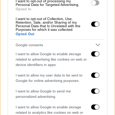
Ήπειρο τοπικά ισχυρές. Τις βραδινές ώρες
I want to opt-out of processing my
Personal Data for Targeted Advertising.
τα φαινόμενα θα σταματήσουν.
Opted In
Ανεμοι: Από βόρειες διευθύνσεις 3 με 5 και
I want to opt-out of Collection, Use,
από τις μεσημβρινές ώρες στο βόρειο Ιόνιο
Retention, Sale, and/or Sharing of my
Personal Data that Is Unrelated with the
τοπικά 6 μποφόρ.
Purposes for which it was collected.
Opted Out
Θερμοκρασία: Από 17 έως 29 βαθμούς
Κελσίου. Στο εσωτερικό της Ηπείρου 2 με 3
Google consents
βαθμούς χαμηλότερη.
I want to allow Google to enable storage
related to advertising like cookies on web or
ΘΕΣΣΑΛΙΑ, ΑΝΑΤΟΛΙΚΗ ΣΤΕΡΕΑ, ΕΥΒΟΙΑ,
device identifiers in apps.
ΑΝΑΤΟΛΙΚΗ ΠΕΛΟΠΟΝΝΗΣΟΣ
Καιρός: Λίγες νεφώσεις που βαθμιαία θα
I want to allow my user data to be sent to
Google for online advertising purposes.
αυξηθούν και από τις μεσημβρινές ώρες θα
σημειωθούν τοπικές βροχές και σποραδικές
I want to allow Google to send me
καταιγίδες, που θα είναι τοπικά ισχυρές στη
personalized advertising.
Θεσσαλία, την ανατολική Στερεά και την
I want to allow Google to enable storage
Εύβοια. Τις βραδινές ώρες τα φαινόμενα θα
related to analytics like cookies on web or