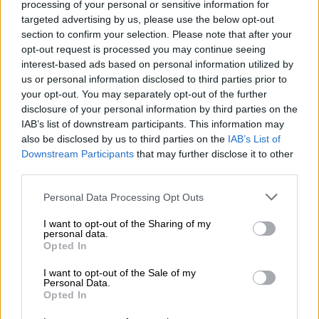
processing of your personal or sensitive information for
τις προμεσημβρινές ώρες τα φαινόμενα στη
targeted advertising by us, please use the below opt-out
Μακεδονία θα ενταθούν. Από τις βραδινές
section to confirm your selection. Please note that after your
ώρες, με εξαίρεση την περιοχή της
opt-out request is processed you may continue seeing
Χαλκιδικής, τα φαινόμενα θα εξασθενήσουν.
interest-based ads based on personal information utilized by
us or personal information disclosed to third parties prior to
Ανεμοι: Από βόρειες διευθύνσεις 3 με 5 και
your opt-out. You may separately opt-out of the further
από τις απογευματινές ώρες τοπικά 6
disclosure of your personal information by third parties on the
μποφόρ.
IAB’s list of downstream participants. This information may
Θερμοκρασία: Από 17 έως 28 βαθμούς
also be disclosed by us to third parties on the
IAB’s List of
Downstream Participants
that may further disclose it to other
Κελσίου. Στη δυτική Μακεδονία 2 με 3
third parties.
βαθμούς χαμηλότερη.
Please note that this website/app uses one or more Google
Personal Data Processing Opt Outs
services and may gather and store information including but
ΝΗΣΙΑ ΙΟΝΙΟΥ, ΗΠΕΙΡΟΣ, ΔΥΤΙΚΗ ΣΤΕΡΕΑ,
not limited to your visit or usage behaviour. You may click to
I want to opt-out of the Sharing of my
ΔΥΤΙΚΗ ΠΕΛΟΠΟΝΝΗΣΟΣ
personal data.
grant or deny consent to Google and its third-party tags to
Opted In
Καιρός: Λίγες νεφώσεις που βαθμιαία θα
use your data for below specified purposes in below Google
αυξηθούν και από μεσημβρινές ώρες θα
consent section.
I want to opt-out of the Sale of my
Personal Data.
σημειωθούν τοπικές βροχές και στα
Opted In
ηπειρωτικά σποραδικές καταιγίδες, στην