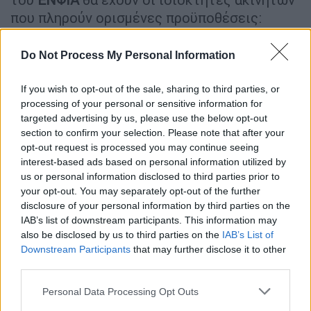
που πληρούν ορισμένες προϋποθέσεις:
Το συνολικό φορολογητέο
Do Not Process My Personal Information
οικογενειακό
εισόδημα
του
προηγούμενου φορολογικού έτους να
If you wish to opt-out of the sale, sharing to third parties, or
μην υπερβαίνει τις
9.000 ευρώ
,
processing of your personal or sensitive information for
προσαυξημένο κατά 1.000 ευρώ για τον
targeted advertising by us, please use the below opt-out
section to confirm your selection. Please note that after your
ή τη σύζυγο και κάθε εξαρτώμενο μέλος.
opt-out request is processed you may continue seeing
Το
συνολικό
της επιφάνειας
interest-based ads based on personal information utilized by
των
κτισμάτων
στα οποία κατέχουν
us or personal information disclosed to third parties prior to
δικαιώματα ο υπόχρεος δήλωσης
your opt-out. You may separately opt-out of the further
disclosure of your personal information by third parties on the
φορολογίας εισοδήματος, ο ή σύζυγος
IAB’s list of downstream participants. This information may
και τα εξαρτώμενα τέκνα της
also be disclosed by us to third parties on the
IAB’s List of
οικογένειας του, λαμβανομένου υπόψη
Downstream Participants
that may further disclose it to other
του ποσοστού συνιδιοκτησίας και του
third parties.
είδους του δικαιώματος, δεν υπερβαίνει
Please note that this website/app uses one or more Google
Personal Data Processing Opt Outs
τα
150 τ.μ
services and may gather and store information including but