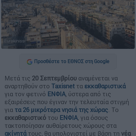
Eurokinissi
Προσθέστε το ΕΘΝΟΣ στη Google
Μετά τις
20 Σεπτεμβρίου
αναμένεται να
αναρτηθούν στο
Taxisnet
τα
εκκαθαριστικά
για τον φετινό
ΕΝΦΙΑ
, ύστερα από τις
εξαιρέσεις που έγιναν την τελευταία στιγμή
για
τα
26 μικρότερα νησιά
της
χώρας
. Το
εκκαθαριστικό
του
ΕΝΦΙΑ
, για όσους
τακτοποίησαν αυθαίρετους χώρους στα
ακίνητά
τους, θα υπολογιστεί με βάση τη
νέα