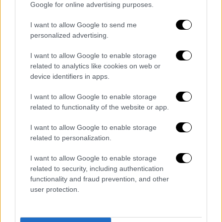
είναι
τρίτεκνες
ή
πολύτεκνες
ή
Google for online advertising purposes.
περιλαμβάνουν
ανάπηρα άτομα κατά
I want to allow Google to send me
ποσοστό 80%
και άνω χορηγείται υπό τις
personalized advertising.
ακόλουθες προϋποθέσεις:
I want to allow Google to enable storage
Το συνολικό ετήσιο καθαρό
related to analytics like cookies on web or
οικογενειακό
εισόδημα
του
device identifiers in apps.
προηγούμενου έτους δεν έχει υπερβεί
I want to allow Google to enable storage
τις
12.000
ευρώ, προσαυξημένο κατά
related to functionality of the website or app.
1.000 ευρώ για τον ή τη σύζυγο και κάθε
I want to allow Google to enable storage
εξαρτώμενο μέλος.
related to personalization.
Το
συνολικό
της επιφάνειας
των
κτισμάτων
στα οποία κατέχουν
I want to allow Google to enable storage
δικαιώματα πλήρους ή ψιλής
related to security, including authentication
functionality and fraud prevention, and other
κυριότητας ή επικαρπίας ο υπόχρεος
user protection.
υποβολής δήλωσης φορολογίας
εισοδήματος, η σύζυγος και τα
εξαρτώμενα τέκνα της οικογένειας του