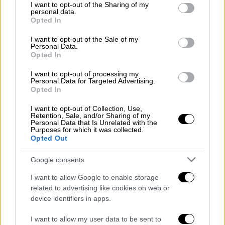
Η
συνολική αξία της ακίνητης
not limited to your visit or usage behaviour. You may click to
I want to opt-out of the Sharing of my
personal data.
grant or deny consent to Google and its third-party tags to
περιουσίας
όπως αυτή προσδιορίζεται
Opted In
use your data for below specified purposes in below Google
για τον υπολογισμό του
consent section.
I want to opt-out of the Sale of my
συμπληρωματικού φόρου, δεν
Personal Data.
Opted In
υπερβαίνει το ποσό των
85.000
ευρώ
για τον
άγαμο
, των
150.000
ευρώ
I want to opt-out of processing my
Personal Data for Targeted Advertising.
για τον
έγγαμο
(και τον ή τη σύζυγο του
Opted In
ή τη μονογονεϊκή οικογένεια)
με
ένα
εξαρτώμενο
τέκνο
και
I want to opt-out of Collection, Use,
Retention, Sale, and/or Sharing of my
των
200.000 ευρώ
για τον
έγγαμο
(τον ή
Personal Data that Is Unrelated with the
Purposes for which it was collected.
τη σύζυγο του και τα εξαρτώμενα τέκνα
Opted Out
τους ή τη μονογονεϊκή οικογένεια)
με
δύο
εξαρτώμενα
τέκνα
.
Google consents
I want to allow Google to enable storage
Πλήρης απαλλαγή από τον ΕΝΦΙΑ
related to advertising like cookies on web or
device identifiers in apps.
Πλήρης
απαλλαγή
από τον
ΕΝΦΙΑ
χορηγείται
στις
οικογένειες
που
I want to allow my user data to be sent to