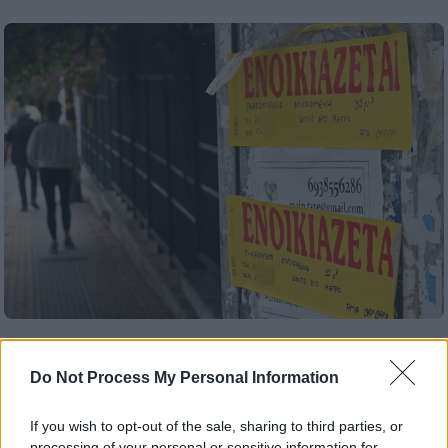
Παιδεία
|
16.09.2025 11:13
Φοιτητικό στεγαστικό επίδομα: Ανοίγει
Do Not Process My Personal Information
ξανά η πλατφόρμα – Οι δικαιούχοι
If you wish to opt-out of the sale, sharing to third parties, or
Τι πρέπει να κάνουν οι ενδιαφερόμενοι
processing of your personal or sensitive information for