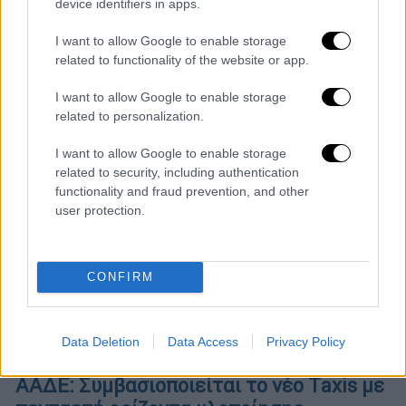
device identifiers in apps.
Η προθεσμία λήγει στις 5/7/2025
I want to allow Google to enable storage
related to functionality of the website or app.
I want to allow Google to enable storage
related to personalization.
I want to allow Google to enable storage
related to security, including authentication
functionality and fraud prevention, and other
user protection.
CONFIRM
Data Deletion
Data Access
Privacy Policy
Οικονομία
|
01.01.2025 06:30
ΑΑΔΕ: Συμβασιοποιείται το νέο Τaxis με