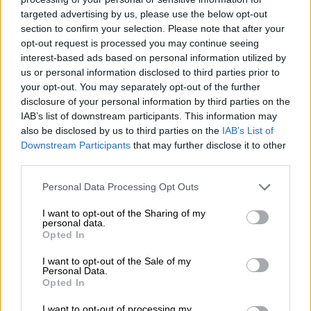
targeted advertising by us, please use the below opt-out
section to confirm your selection. Please note that after your
opt-out request is processed you may continue seeing
interest-based ads based on personal information utilized by
us or personal information disclosed to third parties prior to
your opt-out. You may separately opt-out of the further
disclosure of your personal information by third parties on the
IAB’s list of downstream participants. This information may
also be disclosed by us to third parties on the
IAB’s List of
Downstream Participants
that may further disclose it to other
third parties.
Please note that this website/app uses one or more Google
Personal Data Processing Opt Outs
services and may gather and store information including but
not limited to your visit or usage behaviour. You may click to
I want to opt-out of the Sharing of my
personal data.
grant or deny consent to Google and its third-party tags to
Opted In
use your data for below specified purposes in below Google
Ελλάδα
|
03.06.2025 10:08
consent section.
I want to opt-out of the Sale of my
Myinfo.gov.gr: Άνοιξε η πλατφόρμα για
Personal Data.
τον προσωπικό αριθμό – Πώς η αίτηση
Opted In
Αναλυτικά όσα πρέπει να γνωρίζετε για τον
I want to opt-out of processing my