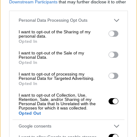
Downstream Participants
that may further disclose it to other
third parties.
Please note that this website/app uses one or more Google
Personal Data Processing Opt Outs
services and may gather and store information including but
not limited to your visit or usage behaviour. You may click to
I want to opt-out of the Sharing of my
personal data.
grant or deny consent to Google and its third-party tags to
Opted In
use your data for below specified purposes in below Google
consent section.
I want to opt-out of the Sale of my
Personal Data.
Opted In
I want to opt-out of processing my
Personal Data for Targeted Advertising.
Opted In
Αθλητισμός
|
03.06.2026 22:59
I want to opt-out of Collection, Use,
Σκληρή μάχη στο ΣΕΦ: Ο Ολυμπιακός
Retention, Sale, and/or Sharing of my
Personal Data that Is Unrelated with the
λύγισε τον Παναθηναϊκό στον πρώτο
Purposes for which it was collected.
τελικό
Opted Out
Οι Ερυθρόλευκοι έκαναν το 1-0 στη σειρά
Google consents
επί των Πρασίνων
I want to allow Google to enable storage