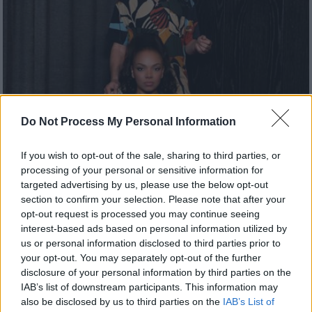
Do Not Process My Personal Information
Μουσική
|
03.06.2026 23:00
If you wish to opt-out of the sale, sharing to third parties, or
BLUE: Η Idra Kayne και ο Θοδωρής
processing of your personal or sensitive information for
Οικονόμου σε μια μοναδική μουσική
targeted advertising by us, please use the below opt-out
συνάντηση στον Κήπο του Μεγάρου
section to confirm your selection. Please note that after your
opt-out request is processed you may continue seeing
Μουσικής
interest-based ads based on personal information utilized by
Μια μοναδική συναυλία που κανείς δεν
us or personal information disclosed to third parties prior to
πρέπει να χάσει!
your opt-out. You may separately opt-out of the further
disclosure of your personal information by third parties on the
IAB’s list of downstream participants. This information may
also be disclosed by us to third parties on the
IAB’s List of