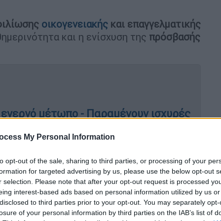
μφιλίωσης
οικογενειακής
και επαγγελματικής
θημερινότητα και η ενίσχυση της
πρόσβασής
 ενεργό μέτωπο - Παραμένουν ισχυρές
ocess My Personal Information
to opt-out of the sale, sharing to third parties, or processing of your per
ι έδειξαν οι τοξικολογικές εξετάσεις
formation for targeted advertising by us, please use the below opt-out s
ειας - Ενημερώθηκαν για τον θάνατο
r selection. Please note that after your opt-out request is processed y
eing interest-based ads based on personal information utilized by us or
disclosed to third parties prior to your opt-out. You may separately opt-
losure of your personal information by third parties on the IAB’s list of