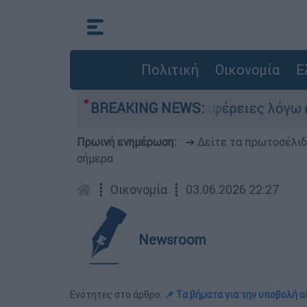
Πολιτική
Οικονομία
Ε
κινο» Αττική και 6 περιφέρειες λόγω καύσωνα - 
BREAKING NEWS:
Πρωινή ενημέρωση:
➔ Δείτε τα πρωτοσέλι
σήμερα
┋
Οικονομία
┋
03.06.2026 22:27
Newsroom
Ενότητες στο άρθρο:
📌 Τα βήματα για την υποβολή α