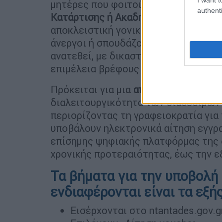
μητέρες που φοιτούν σε
Πανεπιστήμι
authenti
Κατάρτισης ή Ακαδημίες Επαγγελματ
αποκλειστική γονική μέριμνα ή επιμέ
άνεργοι ή σπουδάζουν, καθώς και κά
ανατεθεί, με δικαστική απόφαση ή ει
επιμέλεια βρέφους ή νηπίου.
Πρόκειται για μια
απλή, και γρήγορη 
διαλειτουργικότητα των διαθέσιμων 
περιορίζοντας τη γραφειοκρατία για 
υποβάλουν ηλεκτρονικά αίτηση εγγ
επίσημης ψηφιακής πλατφόρμας της δ
χρονικής προτεραιότητας, έως την 
Τα βήματα για την υποβολή
ενδιαφέρονται είναι τα εξής
Εισέρχονται στο ntantades.gov.g