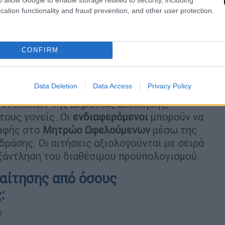
α, Σχολές Ανώτερης Επαγγελματικής
cation functionality and fraud prevention, and other user protection.
ικής Κατάρτιση
ς, πατέρες που έχουν την
λεια βρέφους ή νηπίου και εργάζονται, είναι
θε φυσικό πρόσωπο στο οποίο έχει
CONFIRM
σαγγελική διάταξη, η αποκλειστική
Data Deletion
Data Access
Privacy Policy
διαδικασία
που αξιοποιεί τη
στοιχείων της Δημόσιας Διοίκησης,
τους γονείς. Οι
ενδιαφερόμενοι
μπορούν να
ραφής στο
Μητρώο Ωφελούμενων
μέσω της
ράσης. Οι αιτήσεις αξιολογούνται με σειρά
εξάντληση του διαθέσιμου προϋπολογισμού.
 αίτησης από όσους
:
r