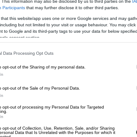
. This information may also be disclosed by us to third parties on the
IA
Participants
that may further disclose it to other third parties.
 ύψους
έως 500 ευρώ μηνιαίως
για πλήρη
 that this website/app uses one or more Google services and may gath
ς και έως 300 ευρώ μηνιαίως για μερική
including but not limited to your visit or usage behaviour. You may click 
γείο Κοινωνικής Συνοχής και Οικογένειας
 to Google and its third-party tags to use your data for below specifi
ένα πρόσωπα που είναι εγγεγραμμένα στο
ogle consent section.
υμμετοχής
έχουν και πρόσωπα του
ντος, εφόσον πληρούν τις προβλεπόμενες
l Data Processing Opt Outs
o opt-out of the Sharing of my personal data.
In
o opt-out of the Sale of my Personal Data.
In
to opt-out of processing my Personal Data for Targeted
ing.
In
o opt-out of Collection, Use, Retention, Sale, and/or Sharing
ersonal Data that Is Unrelated with the Purposes for which it
lected.