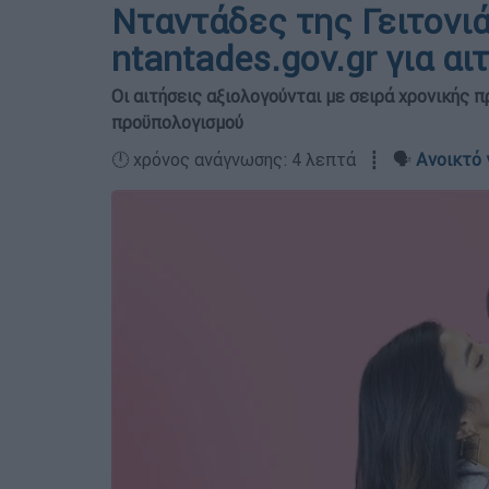
Νταντάδες της Γειτονι
ntantades.gov.gr για αι
Οι αιτήσεις αξιολογούνται με σειρά χρονικής 
προϋπολογισμού
🕛 χρόνος ανάγνωσης: 4 λεπτά ┋ 🗣️
Ανοικτό 