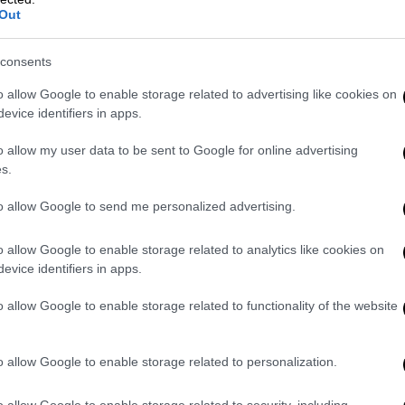
Out
consents
o allow Google to enable storage related to advertising like cookies on
evice identifiers in apps.
o allow my user data to be sent to Google for online advertising
s.
to allow Google to send me personalized advertising.
o allow Google to enable storage related to analytics like cookies on
evice identifiers in apps.
ίζεται πως δικαίωμα συμμετοχής έχουν
o allow Google to enable storage related to functionality of the website
μέλεια βρεφών και νηπίων από
2 μηνών έως
εργασία ή σπουδάζουν. Ανάμεσα στους
o allow Google to enable storage related to personalization.
μενες μητέρες, ανεξάρτητα από τη μορφή
γραμμένες στο
Μητρώο Ανεργίας της ΔΥΠ
Α,
o allow Google to enable storage related to security, including