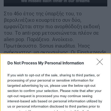
Στο 46ο έτος της ύπαρξής του, το
βερολινέζικο κουαρτέτο συν δύο,
εμφανίζεται στην πιο ανορθόδοξη εκδοχή
του. Το anti-pop μετουσιώνεται πλέον σε
alien pop. Παράξενο. Ανοίκειο.
Πρωτάκουστο. Sonus inauditus. Ήχος
ανήκουστος, μη ακουσμένος. Οι Einsturzende
Neubauten δεν κοιτούν πίσω. Τόσο με τον
Do Not Process My Personal Information
τελευταίο τους δίσκο όσο και με τις
ζωντανές τους εμφανίσεις επιβεβαιώνουν
If you wish to opt-out of the sale, sharing to third parties, or
το δημιουργικό τους σφρίγος και την
processing of your personal or sensitive information for
ακόρεστη περιέργεια τους.
targeted advertising by us, please use the below opt-out
section to confirm your selection. Please note that after your
Η κατάρρευση ως προϋπόθεση
opt-out request is processed you may continue seeing
δημιουργίας
interest-based ads based on personal information utilized by
us or personal information disclosed to third parties prior to