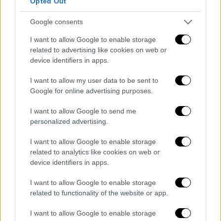
Opted Out
Έδωσαν φωνή στα ερείπια της πόλης. Στο
Google consents
μεταίχμιο μεταξύ της ύπαρξης και της
I want to allow Google to enable storage
ανυπαρξίας, μετέπλασσαν τον ήχο των
related to advertising like cookies on web or
θραυσμάτων και των εκρήξεων της
device identifiers in apps.
κατεδάφισης σε μια νέα μουσική.
Γκρεμιστές και χτίστες ταυτόχρονα.
I want to allow my user data to be sent to
Google for online advertising purposes.
I want to allow Google to send me
personalized advertising.
I want to allow Google to enable storage
related to analytics like cookies on web or
video
device identifiers in apps.
I want to allow Google to enable storage
related to functionality of the website or app.
I want to allow Google to enable storage