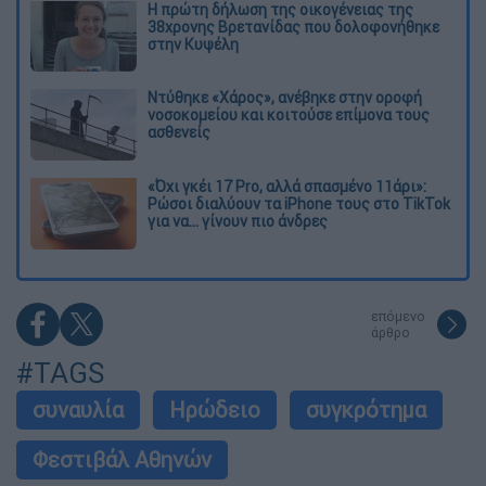
Η πρώτη δήλωση της οικογένειας της
38χρονης Βρετανίδας που δολοφονήθηκε
στην Κυψέλη
Ντύθηκε «Χάρος», ανέβηκε στην οροφή
νοσοκομείου και κοιτούσε επίμονα τους
ασθενείς
«Όχι γκέι 17 Pro, αλλά σπασμένο 11άρι»:
Ρώσοι διαλύουν τα iPhone τους στο TikTok
για να... γίνουν πιο άνδρες
επόμενο
άρθρο
#TAGS
συναυλία
Ηρώδειο
συγκρότημα
Φεστιβάλ Αθηνών