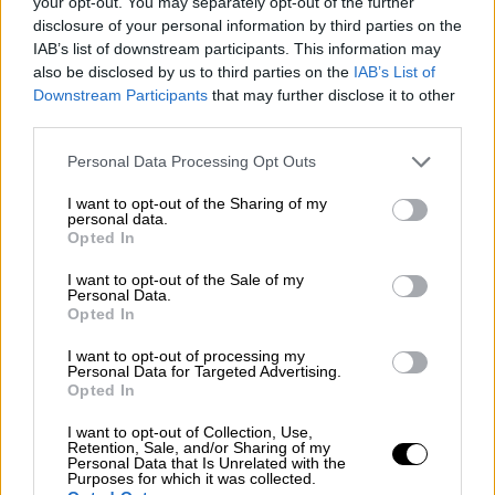
your opt-out. You may separately opt-out of the further
Οι Neubauten γεννήθηκαν στο ταραχώδες
disclosure of your personal information by third parties on the
Δυτικό Βερολίνο, την εποχή που η πόλη ήταν
IAB’s list of downstream participants. This information may
γεμάτη ερείπια, εγκαταλελειμμένα κτίρια και
also be disclosed by us to third parties on the
IAB’s List of
ακραιφνή δημιουργική ένταση. Όταν ο
Downstream Participants
that may further disclose it to other
κόσμος κατέρρευσε αιφνιδιαστικά,
third parties.
αφήνοντας πίσω του ένα εκκωφαντικό κενό,
Please note that this website/app uses one or more Google
Personal Data Processing Opt Outs
οι Neubauten βρήκαν σε αυτό την έμπνευσή
services and may gather and store information including but
not limited to your visit or usage behaviour. You may click to
I want to opt-out of the Sharing of my
τους.
personal data.
grant or deny consent to Google and its third-party tags to
Opted In
use your data for below specified purposes in below Google
consent section.
I want to opt-out of the Sale of my
Personal Data.
Opted In
I want to opt-out of processing my
Personal Data for Targeted Advertising.
video
Opted In
I want to opt-out of Collection, Use,
Retention, Sale, and/or Sharing of my
Personal Data that Is Unrelated with the
Purposes for which it was collected.