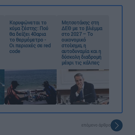
Κορυφώνεται το
Μητσοτάκης στη
κύμα ζέστης: Πού
ΔΕΘ με το βλέμμα
θα δείξει 40αρια
στο 2027 – Το
το θερμόμετρο -
οικονομικό
Οι περιοχές σε red
στοίχημα, η
code
αυτοδυναμία και η
δύσκολη διαδρομή
μέχρι τις κάλπες
επόμενο άρθρο