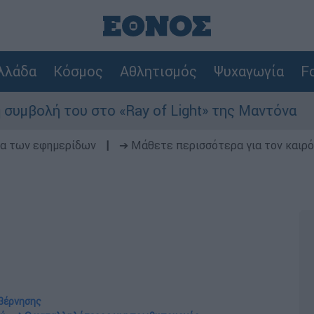
λλάδα
Κόσμος
Αθλητισμός
Ψυχαγωγία
Fo
 στο «Ray of Light» της Μαντόνα
Φωτιά σ
δα των εφημερίδων
|
➔ Μάθετε περισσότερα για τον καιρό
υβέρνησης