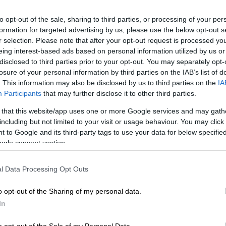
α
με
15,1%
, ενώ τρίτο βρίσκουμε το
ΠΑΣΟΚ
to opt-out of the sale, sharing to third parties, or processing of your per
ημοκρατία
της
Μαρίας Καρυστιανού
10,5%
. Η
formation for targeted advertising by us, please use the below opt-out s
 ΚΚΕ 8,6%, η Πλεύση Ελευθερίας 4,7%, ενώ
r selection. Please note that after your opt-out request is processed y
ο Μέρα25 με 2,5%, η Φωνή Λογικής με 2,4%,
eing interest-based ads based on personal information utilized by us or
disclosed to third parties prior to your opt-out. You may separately opt-
losure of your personal information by third parties on the IAB’s list of
. This information may also be disclosed by us to third parties on the
IA
Participants
that may further disclose it to other third parties.
 that this website/app uses one or more Google services and may gath
including but not limited to your visit or usage behaviour. You may click 
άκου: Μόνιμα μέτρα φορολόγησης
 to Google and its third-party tags to use your data for below specifi
νη με ημερομηνία λήξης
ogle consent section.
l Data Processing Opt Outs
ν Ελλάδα»: Η ανάρτηση Μητσοτάκη για
o opt-out of the Sharing of my personal data.
In