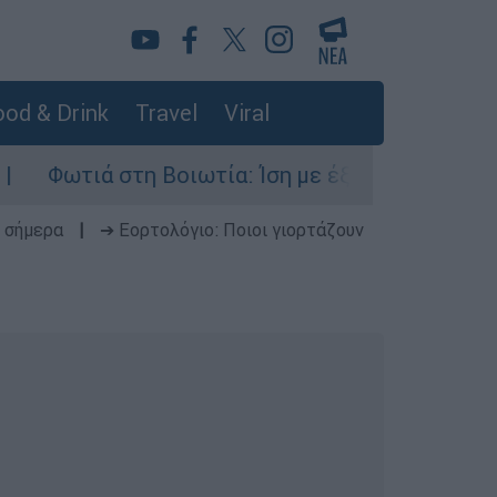
od & Drink
Travel
Viral
τη Βοιωτία: Ίση με έξι ατομικές βόμβες της Χι
 σήμερα
|
➔ Εορτολόγιο: Ποιοι γιορτάζουν