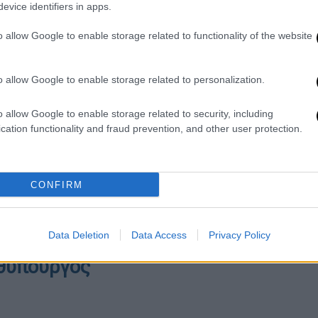
evice identifiers in apps.
o allow Google to enable storage related to functionality of the website
o allow Google to enable storage related to personalization.
o allow Google to enable storage related to security, including
ίπρας και Καρυστιανού
cation functionality and fraud prevention, and other user protection.
 (64,9%), τη Νέα Αριστερά (33,3%), το
ερίας (9,1%). Η Ελπίδα για τη Δημοκρατία
CONFIRM
ες ψήφους της από τη Νίκη (25,7%), την
ση (13,2%) και την Πλεύση Ελευθερίας
Data Deletion
Data Access
Privacy Policy
θυπουργός