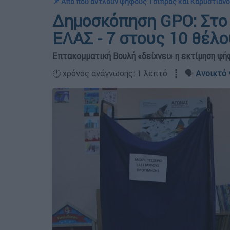
📌 Από πού αντλούν ψήφους Τσίπρας και Καρυστιαν
Δημοσκόπηση GPO: Στο 
ΕΛΑΣ - 7 στους 10 θέλ
Επτακομματική Βουλή «δείχνει» η εκτίμηση ψ
🕛 χρόνος ανάγνωσης: 1 λεπτό ┋ 🗣️
Ανοικτό 