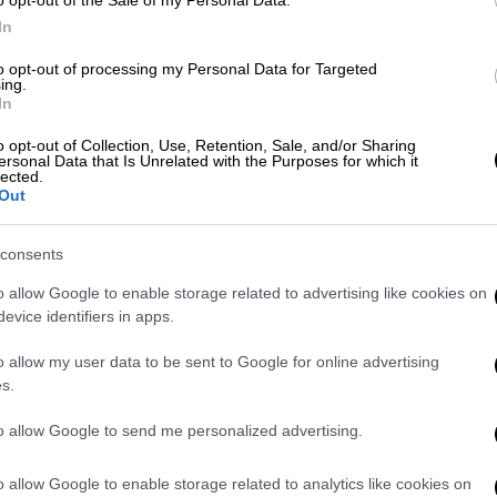
o opt-out of the Sale of my Personal Data.
In
κυβέρνησης
to opt-out of processing my Personal Data for Targeted
ing.
στις επόμενες εκλογές, το 27,5% θα ήθελε
In
Δ με πρωθυπουργό τον
Κυριάκο Μητσοτάκη
,
o opt-out of Collection, Use, Retention, Sale, and/or Sharing
η.
ersonal Data that Is Unrelated with the Purposes for which it
lected.
Out
consents
o allow Google to enable storage related to advertising like cookies on
evice identifiers in apps.
o allow my user data to be sent to Google for online advertising
s.
to allow Google to send me personalized advertising.
o allow Google to enable storage related to analytics like cookies on