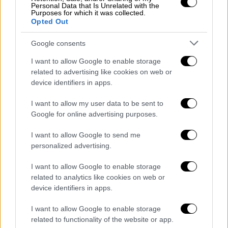
Personal Data that Is Unrelated with the
Purposes for which it was collected.
Opted Out
Google consents
I want to allow Google to enable storage
related to advertising like cookies on web or
Πολιτική
|
04.06.2026 21:30
device identifiers in apps.
Δημοσκόπηση Metron Analysis: Σταθερή
I want to allow my user data to be sent to
πρωτιά για ΝΔ, ακολουθεί αμετακίνητος
Google for online advertising purposes.
ο Τσίπρας - Η διαφορά ΠΑΣΟΚ-
Καρυστιανού
I want to allow Google to send me
personalized advertising.
Σύμφωνα με τη δημοσκόπηση της Metron
Analysis, οι δύο νέοι σχηματισμοί - ΕΛΑΣ και
I want to allow Google to enable storage
Ελπίδα για τη Δημοκρατία - ανατρέπουν σε
related to analytics like cookies on web or
μεγάλο βαθμό τα μέχρι τώρα δεδομένα
device identifiers in apps.
I want to allow Google to enable storage
related to functionality of the website or app.