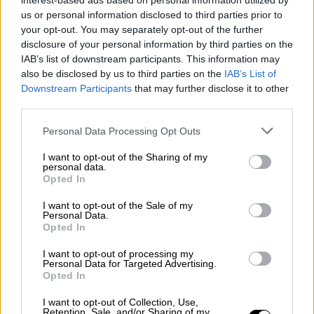
interest-based ads based on personal information utilized by
us or personal information disclosed to third parties prior to
your opt-out. You may separately opt-out of the further
Πολιτική
|
10.06.2026 10:54
disclosure of your personal information by third parties on the
Kυριάκος Βελόπουλος: Δηλώσεις για
IAB’s list of downstream participants. This information may
εφορία, μεταναστευτικό, εκλογές,
also be disclosed by us to third parties on the
IAB’s List of
Σύνταγμα και ΑΟΖ
Downstream Participants
that may further disclose it to other
third parties.
Eκτιμά ότι οι εκλογές μπορεί να γίνουν τον
Please note that this website/app uses one or more Google
Οκτώβριο, ενώ θέτει και ζητήματα που
Personal Data Processing Opt Outs
services and may gather and store information including but
αφορούν τη Θράκη, την Τουρκία και τη στάση
not limited to your visit or usage behaviour. You may click to
I want to opt-out of the Sharing of my
της Ελλάδας στα γεωπολιτικά.
personal data.
grant or deny consent to Google and its third-party tags to
Opted In
use your data for below specified purposes in below Google
consent section.
I want to opt-out of the Sale of my
Personal Data.
Opted In
I want to opt-out of processing my
Personal Data for Targeted Advertising.
Opted In
I want to opt-out of Collection, Use,
Retention, Sale, and/or Sharing of my