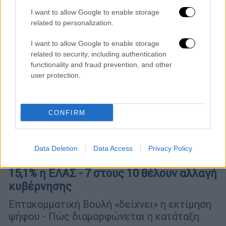
I want to allow Google to enable storage
related to personalization.
I want to allow Google to enable storage
related to security, including authentication
functionality and fraud prevention, and other
user protection.
CONFIRM
Πολιτική
|
03.06.2026 21:00
Data Deletion
Data Access
Privacy Policy
Δημοσκόπηση GPO: Στο 28,6% η ΝΔ, στο
15,1% η ΕΛΑΣ - 7 στους 10 θέλουν αλλαγή
κυβέρνησης
Επτακομματική Βουλή «δείχνει» η εκτίμηση
ψήφου - Πώς διαμορφώνεται η κατάταξη