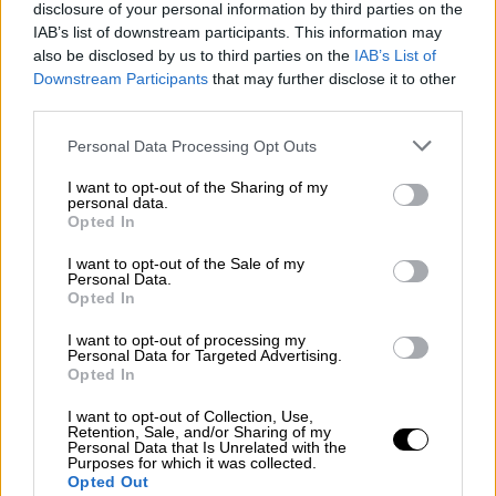
disclosure of your personal information by third parties on the
με μια αίσθηση ανακούφισης
, αλλά και με τη
IAB’s list of downstream participants. This information may
σιγουριά μιας χώρας που, όπως
also be disclosed by us to third parties on the
IAB’s List of
χαρακτηριστικά ανέφερε, «θυμάται από πού
Downstream Participants
that may further disclose it to other
ξεκίνησε και γνωρίζει πού πηγαίνει».
third parties.
Please note that this website/app uses one or more Google
Ταυτόχρονα, ξεκαθάρισε ότι η προσπάθεια
Personal Data Processing Opt Outs
services and may gather and store information including but
δεν σταματά στο σημείο αυτό, μιας και
not limited to your visit or usage behaviour. You may click to
I want to opt-out of the Sharing of my
«υπάρχουν ακόμη πολλές νίκες να
personal data.
grant or deny consent to Google and its third-party tags to
Opted In
κατακτήσουμε», τονίζοντας την ανάγκη να
use your data for below specified purposes in below Google
consent section.
συνεχιστεί η πορεία «με σταθερό βήμα στον
I want to opt-out of the Sale of my
Personal Data.
δρόμο της δυναμικής προόδου».
Opted In
I want to opt-out of processing my
Personal Data for Targeted Advertising.
Opted In
I want to opt-out of Collection, Use,
Retention, Sale, and/or Sharing of my
Personal Data that Is Unrelated with the
Purposes for which it was collected.
Opted Out