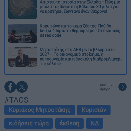
Απίστευτη ιστορία στην Ελλάδα – Πώς μια
μπάλα ταξίδεψε στη θάλασσα 80 μίλια για
να κρατήσει ζωντανό έναν 30χρονο!
Κορυφώνεται το κύμα ζέστης: Πού θα
δείξει 40αρια το θερμόμετρο - Οι περιοχές
σε red code
Μητσοτάκης στη ΔΕΘ με το βλέμμα στο
2027 – Το οικονομικό στοίχημα, η
αυτοδυναμία και η δύσκολη διαδρομή μέχρι
τις κάλπες
επόμενο
άρθρο
#TAGS
Κυριάκος Μητσοτάκης
Κομισιόν
ειδήσεις τώρα
έκθεση
ΝΔ