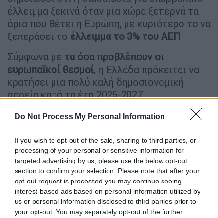
έλλειμμα ξεκινά όταν μια χώρα ξεπερνά τα
όρια που θέτει η Ευρώπη, με κυριότερο το να
ξεπεράσει το
έλλειμμα το 3% του ΑΕΠ
.
Σύμφωνα με
τα όσα προβλέπουν οι
ευρωπαϊκοί θεσμοί
, η Ελλάδα πρόκειται να
κρατήσει μια πολύ καλή δημοσιονομική
πορεία κατά τα έτη 2025-2027,
παρουσιάζοντας συνεχή πλεονάσματα, ενώ
Do Not Process My Personal Information
την ίδια ώρα αναμένεται και νέα πτώση στα
ποσοστά της ανεργίας.
If you wish to opt-out of the sale, sharing to third parties, or
«Με σιγουριά και προοπτική»
processing of your personal or sensitive information for
targeted advertising by us, please use the below opt-out
section to confirm your selection. Please note that after your
Ο πρωθυπουργός υποστήριξε ότι η Ελλάδα
opt-out request is processed you may continue seeing
αφήνει οριστικά πίσω της «την επώδυνη
interest-based ads based on personal information utilized by
παρένθεση» που άνοιξε όταν ξέσπασε η
us or personal information disclosed to third parties prior to
οικονομική κρίση.
Και αυτό γίνεται όχι μόνο
your opt-out. You may separately opt-out of the further