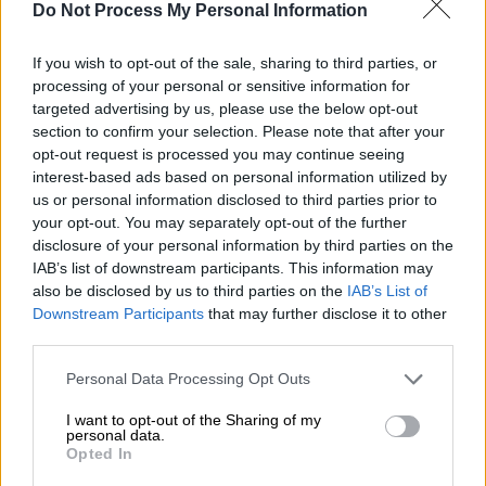
Do Not Process My Personal Information
If you wish to opt-out of the sale, sharing to third parties, or
Η αναμέτρηση είχε ένταση, σκληρές άμυνες,
processing of your personal or sensitive information for
μεγάλα κορμιά, συνεχείς επαφές και
targeted advertising by us, please use the below opt-out
ελάχιστα εύκολα καλάθια. Ο Ολυμπιακός,
section to confirm your selection. Please note that after your
χωρίς τον Τάιλερ Ντόρσεϊ και με τους
opt-out request is processed you may continue seeing
interest-based ads based on personal information utilized by
Νιλικίνα και Χολ εκτός εξάδας ξένων, βρήκε
us or personal information disclosed to third parties prior to
τις λύσεις που χρειαζόταν από τους ηγέτες
your opt-out. You may separately opt-out of the further
του. Ο Εβάν Φουρνιέ ήταν καθοριστικός με
disclosure of your personal information by third parties on the
20 πόντους, ενώ ο Σάσα Βεζένκοβ πρόσθεσε
IAB’s list of downstream participants. This information may
also be disclosed by us to third parties on the
IAB’s List of
16, δίνοντας σημαντικές απαντήσεις σε
Downstream Participants
that may further disclose it to other
κρίσιμα σημεία.
third parties.
Οι Πειραιώτες κατάφεραν να ελέγξουν το
Please note that this website/app uses one or more Google
Personal Data Processing Opt Outs
μεγαλύτερο μέρος του αγώνα, να αντέξουν
services and may gather and store information including but
not limited to your visit or usage behaviour. You may click to
I want to opt-out of the Sharing of my
στις επιστροφές του Παναθηναϊκού και να
personal data.
grant or deny consent to Google and its third-party tags to
φτάσουν σε μια νίκη μεγάλης σημασίας.
Opted In
use your data for below specified purposes in below Google
Πλέον έχουν τέσσερις ευκαιρίες για να