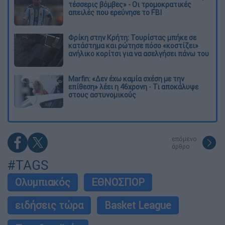
τέσσερις βόμβες» - Οι τρομοκρατικές
απειλές που ερεύνησε το FBI
Φρίκη στην Κρήτη: Τουρίστας μπήκε σε
κατάστημα και ρώτησε πόσο «κοστίζει»
ανήλικο κορίτσι για να ασελγήσει πάνω του
Marfin: «Δεν έχω καμία σχέση με την
επίθεση» λέει η 46χρονη - Τι αποκάλυψε
στους αστυνομικούς
επόμενο
άρθρο
#TAGS
Ολυμπιακός
ΕΘΝΟΣΠΟΡ
ειδήσεις τώρα
Basket League