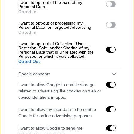
consent section.
I want to opt-out of the Sale of my
πάρουν τις δύο νίκες που χρειάζονται ώστε
Personal Data.
Opted In
να κατακτήσουν και εφέτος το πρωτάθλημα
Ελλάδας.
I want to opt-out of processing my
Personal Data for Targeted Advertising.
Opted In
Από την άλλη πλευρά, ο Παναθηναϊκός
αγωνίστηκε χωρίς τον Κώστα Σλούκα και
I want to opt-out of Collection, Use,
Retention, Sale, and/or Sharing of my
τον Χουάντσο, ενώ ο Φαρίντ έμεινε εκτός
Personal Data that Is Unrelated with the
Purposes for which it was collected.
εξάδας ξένων. Οι Πράσινοι, είχαν
Opted Out
προβληματική εικόνα στις δύο πρώτες
περιόδους, αλλά έβγαλε μεγάλη αντίδραση
Google consents
στην τρίτη επιστρέφοντας από το -17. Είχαν
I want to allow Google to enable storage
σε καλή βραδιά τους Κέντρικ Ναν και Τζέντι
related to advertising like cookies on web or
Όσμαν, ενώ ο Ντίνος Μήτογλου ξεχώρισε
device identifiers in apps.
ιδιαίτερα στην τρίτη περίοδο, δίνοντας
I want to allow my user data to be sent to
ενέργεια και λύσεις από το τρίποντο στην
Google for online advertising purposes.
ομάδα του Εργκίν Αταμάν, που είχε ευκαιρίες
στο φινάλε για να περάσει μπροστά στο
I want to allow Google to send me