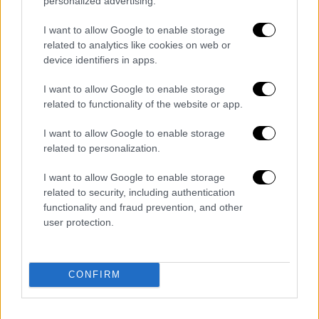
personalized advertising.
σκορ αλλά τις σπατάλησε. Παράλληλα, το
Τριφύλλι εξέφρασε, μέσω του Αταμάν,
I want to allow Google to enable storage
σοβαρά παράπονα για τη διαιτησία.
related to analytics like cookies on web or
device identifiers in apps.
Το πρώτο παιχνίδι της σειράς επιβεβαίωσε
ότι οι τελικοί θα είναι σκληροί, απαιτητικοί
I want to allow Google to enable storage
related to functionality of the website or app.
και γεμάτοι ένταση. Ο Ολυμπιακός έκανε το
πρώτο βήμα, όμως η μάχη του τίτλου μόλις
I want to allow Google to enable storage
άρχισε.
related to personalization.
Ο δεύτερος τελικός θα γίνει στο T-Center
I want to allow Google to enable storage
related to security, including authentication
την Παρασκευή (5/6) στις 21.00.
functionality and fraud prevention, and other
user protection.
ΟΛΥΜΠΙΑΚΟΣ
(Μπαρτζώκας): Γουόκαπ 5 (1/5
τρίποντα, 3 ριμπάουντ, 6 ασίστ), Βεζένκοβ 16
(2/5 τρίποντα, 5 ριμπάουντ), Παπανικολάου 6
CONFIRM
(2), Μιλουτίνοβ 10 (12 ριμπάουντ, 2 ασίστ),
Φουρνιέ 20 (2/10 τρίποντα, 3 ριμπάουντ, 5
ασίστ), Γουορντ 3 (3 ριμπάουντ), Πίτερς 7 (4