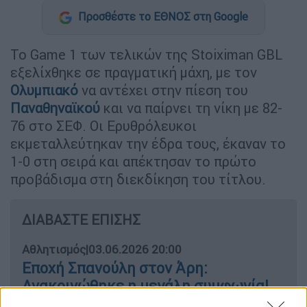
Προσθέστε το ΕΘΝΟΣ στη Google
Το Game 1 των τελικών της Stoiximan GBL
εξελίχθηκε σε πραγματική μάχη, με τον
Ολυμπιακό
να αντέχει στην πίεση του
Παναθηναϊκού
και να παίρνει τη νίκη με 82-
76 στο ΣΕΦ. Οι Eρυθρόλευκοι
εκμεταλλεύτηκαν την έδρα τους, έκαναν το
1-0 στη σειρά και απέκτησαν το πρώτο
προβάδισμα στη διεκδίκηση του τίτλου.
ΔΙΑΒΑΣΤΕ ΕΠΙΣΗΣ
Αθλητισμός
|
03.06.2026 20:00
Εποχή Σπανούλη στον Άρη:
Ανακοινώθηκε η μεγάλη συμφωνία!