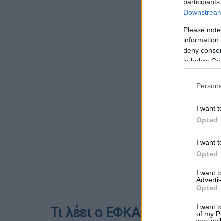
participants
Downstream 
Please note
information 
deny consent
in below Go
Persona
I want t
Opted 
I want t
Opted 
I want 
Advertis
Opted 
I want t
Τι λέει ο ΕΦΚΑ
of my P
was col