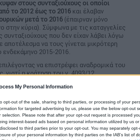
κυψαν στους συνταξιούχους οι οποίοι
από το 2012 έως το 2016
και έλαβαν
κουρικών μετά το 2016
(έπαιρναν μόνο
ο στην κύρια). Σύμφωνα με τις καταγγελίες
ς συνταξιούχους που δεν είχαν λάβει λόγω
ε αποτέλεσμα να τους γίνεται μικρότερη
ο ενδεκάμηνο 2015-2016.
επιλέγοντας να επιστρέψει αναδρομικά του
ς, γιατί η κράτηση του ν. 4093/12
ι επικουρικής σύνταξης", τονίζει το
ocess My Personal Information
 συνταξιούχοι δεν είχαν λάβει λόγω
ινόταν μικρότερη κράτηση έως και
to opt-out of the sale, sharing to third parties, or processing of your per
-2016. "Έτσι, οι συνταξιούχοι
formation for targeted advertising by us, please use the below opt-out s
ποσό των επιστροφών που λαμβάνουν",
r selection. Please note that after your opt-out request is processed y
eing interest-based ads based on personal information utilized by us or
disclosed to third parties prior to your opt-out. You may separately opt-
losure of your personal information by third parties on the IAB’s list of