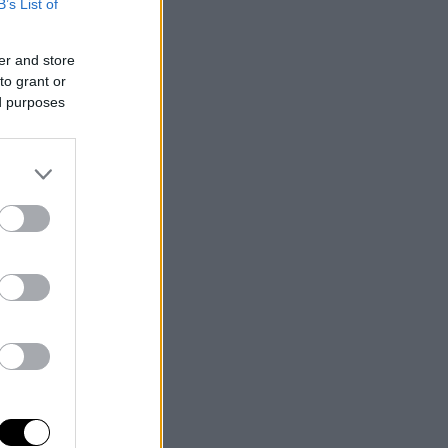
B’s List of
er and store
to grant or
ed purposes