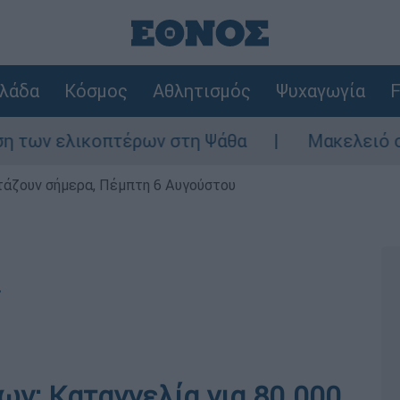
λάδα
Κόσμος
Αθλητισμός
Ψυχαγωγία
F
κοπτέρων στη Ψάθα
Μακελειό στη Βόρεια Κ
ρτάζουν σήμερα, Πέμπτη 6 Αυγούστου
r
ων: Καταγγελία για 80.000