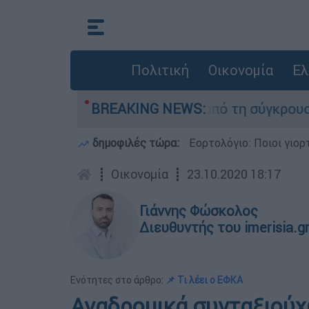
Πολιτική
Οικονομία
Ελ
ν οι δύο τραυματίες από τη σύγκρουση των ελι
BREAKING NEWS:
δημοφιλές τώρα:
Εορτολόγιο: Ποιοι γιο
┋
Οικονομία
┋
23.10.2020 18:17
Γιάννης Φώσκολος
Διευθυντής του imerisia.g
Ενότητες στο άρθρο:
📌 Τι λέει ο ΕΦΚΑ
Αναδρομικά συνταξιούχ