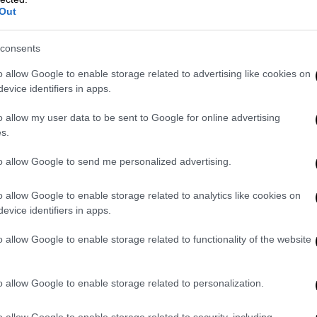
Out
πέμπουν στην ανακοίνωση που είχε εκδώσει
βρίου, όπου αναφέρονταν πως "ειδικές
consents
αν, κατά την πρώτη απονομή της σύνταξης,
 στο σύνολο ή τμήμα της περιόδου Ιουνίου
o allow Google to enable storage related to advertising like cookies on
evice identifiers in apps.
ρατήθηκαν και κρίθηκαν αντισυνταγματικά
ο αμέσως επόμενο διάστημα και μέχρι το
o allow my user data to be sent to Google for online advertising
". Θα υπάρξει δηλαδή και δεύτερη πληρωμή
s.
to allow Google to send me personalized advertising.
έβαλλαν αίτηση συνταξιοδότησης
μετά το
 έλαβαν για πρώτη φορά την μηνιαία κύρια
o allow Google to enable storage related to analytics like cookies on
evice identifiers in apps.
ά από αυτό
. Αν έλαβαν για πρώτη φορά την
ν τώρα τμήμα των αναδρομικών που
o allow Google to enable storage related to functionality of the website
πα έως το τέλος του έτους.
χε υποβάλλει αίτηση το 2014 και πληρώθηκε
o allow Google to enable storage related to personalization.
Ιανουάριο του 2016. Είχε τις
o allow Google to enable storage related to security, including