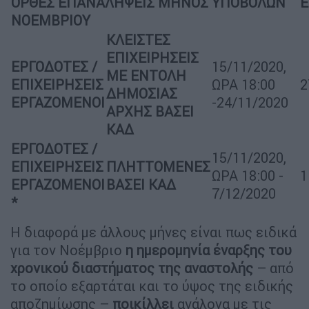
ΟΡΘΕΣ ΕΠΑΝΑΛΗΨΕΙΣ ΜΗΝΟΣ
ΥΠΟΒΟΛΩΝ
ΝΟΕΜΒΡΙΟΥ
ΚΛΕΙΣΤΕΣ
ΕΠΙΧΕΙΡΗΣΕΙΣ
ΕΡΓΟΔΟΤΕΣ /
15/11/2020,
ΜΕ ΕΝΤΟΛΗ
ΕΠΙΧΕΙΡΗΣΕΙΣ
ΩΡΑ 18:00
2
ΔΗΜΟΣΙΑΣ
ΕΡΓΑΖΟΜΕΝΟΙ
-24/11/2020
ΑΡΧΗΣ ΒΑΣΕΙ
ΚΑΔ
ΕΡΓΟΔΟΤΕΣ /
15/11/2020,
ΕΠΙΧΕΙΡΗΣΕΙΣ
ΠΛΗΤΤΟΜΕΝΕΣ
ΩΡΑ 18:00 -
1
ΕΡΓΑΖΟΜΕΝΟΙ
ΒΑΣΕΙ ΚΑΔ
7/12/2020
*
Η διαφορά με άλλους μήνες είναι πως ειδικά
για τον Νοέμβριο
η ημερομηνία έναρξης του
χρονικού διαστήματος της αναστολής
– από
το οποίο εξαρτάται και το ύψος της ειδικής
αποζημίωσης –
ποικίλλει
ανάλογα με τις