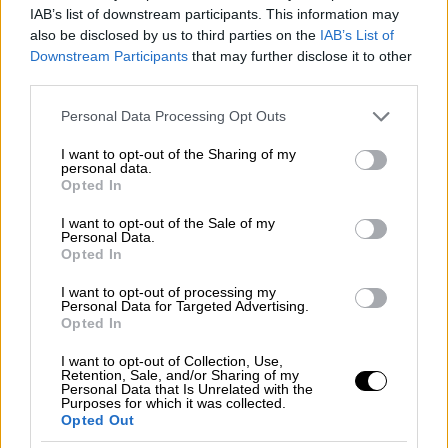
IAB’s list of downstream participants. This information may
also be disclosed by us to third parties on the
IAB’s List of
Downstream Participants
that may further disclose it to other
third parties.
Please note that this website/app uses one or more Google
Personal Data Processing Opt Outs
services and may gather and store information including but
not limited to your visit or usage behaviour. You may click to
I want to opt-out of the Sharing of my
personal data.
grant or deny consent to Google and its third-party tags to
Opted In
use your data for below specified purposes in below Google
consent section.
I want to opt-out of the Sale of my
Personal Data.
Opted In
I want to opt-out of processing my
Personal Data for Targeted Advertising.
Opted In
I want to opt-out of Collection, Use,
Retention, Sale, and/or Sharing of my
Παρατίθεται πίνακας με τον Κωδικό Αριθμό
Personal Data that Is Unrelated with the
Purposes for which it was collected.
Δραστηριότητας (ΚΑΔ) των δραστηριοτήτων
Opted Out
που αναστέλλονται. Δεν απαγορεύεται η