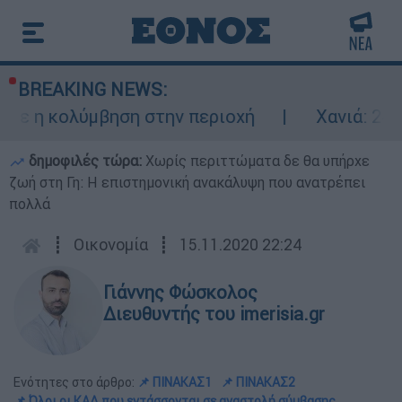
BREAKING NEWS:
βηση στην περιοχή
Χανιά: 24χρονος κλείδ
δημοφιλές τώρα:
Χωρίς περιττώματα δε θα υπήρχε
ζωή στη Γη: Η επιστημονική ανακάλυψη που ανατρέπει
πολλά
┋
Οικονομία
┋
15.11.2020 22:24
Γιάννης Φώσκολος
Διευθυντής του imerisia.gr
Ενότητες στο άρθρο:
📌 ΠΙΝΑΚΑΣ1
📌 ΠΙΝΑΚΑΣ2
📌 Όλοι οι ΚΑΔ που εντάσσονται σε αναστολή σύμβασης