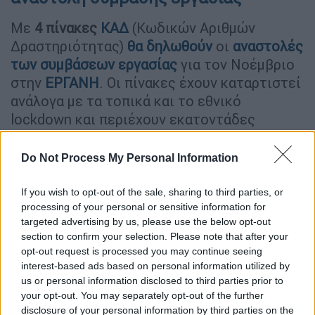
Με
4 πίνακες
ΚΑΔ
(Κωδικών Αριθμών
Δραστηριότητας)
θα δηλωθούν
οι
αναστολές
των συμβάσεων εργασίας
για τον Νοέμβριο
στην
ΕΡΓΑΝΗ
. Οι πίνακες έχουν καταρτιστεί
ανάλογα με τα τοπικά και το εθνικό
lockdown και περιέχουν εκατοντάδες
κλειστούς και πληττόμενους κλάδους
κλάδους.
Do Not Process My Personal Information
Λειτουργούν συνδυαστικά με τον πίνακα των
If you wish to opt-out of the sale, sharing to third parties, or
ημερομηνιών έναρξης των δηλώσεων:
processing of your personal or sensitive information for
targeted advertising by us, please use the below opt-out
ΠΑΡΑΡΤΗΜΑ Ι
section to confirm your selection. Please note that after your
opt-out request is processed you may continue seeing
interest-based ads based on personal information utilized by
us or personal information disclosed to third parties prior to
your opt-out. You may separately opt-out of the further
disclosure of your personal information by third parties on the