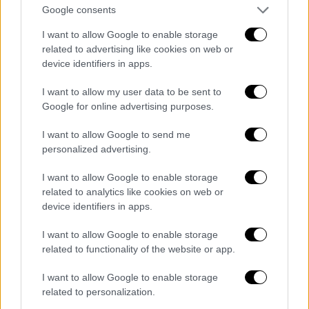
διενέργεια εργασιών χωρίς την παρουσία
Google consents
κοινού στις ιδιωτικές επιχειρήσεις που
I want to allow Google to enable storage
περιλαμβάνονται στους ΚΑΔ του κατωτέρω
related to advertising like cookies on web or
Πίνακα. Επιχειρήσεις που έχουν πολλαπλές
device identifiers in apps.
δραστηριότητες συνεχίζουν τη λειτουργία
I want to allow my user data to be sent to
τους ως προς δραστηριότητες που δεν
Google for online advertising purposes.
καταλαμβάνονται από τους ΚΑΔ του
παρακάτω Πίνακα. Σε περίπτωση
I want to allow Google to send me
personalized advertising.
τετραψήφιου ΚΑΔ συμπεριλαμβάνονται όλες
οι υποκατηγορίες πενταψήφιων, εξαψήφιων
I want to allow Google to enable storage
και οκταψήφιων. Σε περίπτωση
related to analytics like cookies on web or
πενταψήφιου συμπεριλαμβάνονται όλες οι
device identifiers in apps.
κατηγορίες εξαψήφιων και οκταψήφιων. Σε
I want to allow Google to enable storage
περίπτωση εξαψήφιου συμπεριλαμβάνονται
related to functionality of the website or app.
όλες οι κατηγορίες οκταψήφιων.
I want to allow Google to enable storage
related to personalization.
ΚΑΔ
ΠΕΡΙΓΡΑΦΗ