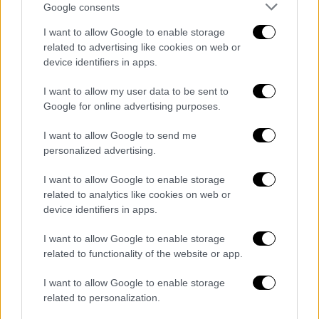
Google consents
Μία μεγάλη κριτική που γίνεται κατά του
I want to allow Google to enable storage
bitcoin
και άλλων κρυπτονομισμάτων είναι
related to advertising like cookies on web or
ότι χρησιμοποιούνται για τη νομιμοποίηση
device identifiers in apps.
εσόδων από εγκληματικές δραστηριότητες
λόγω της ανωνυμίας που διασφαλίζουν για
I want to allow my user data to be sent to
Google for online advertising purposes.
τους κατόχους τους.
I want to allow Google to send me
Ωστόσο, όπως έδειξε και η πρόσφατη
personalized advertising.
κατάσχεση από τις αμερικανικές Αρχές
μεγάλων ποσών σε
bitcoin
που είχαν ζητηθεί
I want to allow Google to enable storage
ως λύτρα σε μία απαγωγή, η ανωνυμία δεν
related to analytics like cookies on web or
device identifiers in apps.
διασφαλίζει τους εγκληματίες ότι δεν θα
εντοπισθούν και δεν θα κατασχεθούν τα
I want to allow Google to enable storage
κρυπτονομίσματά τους.
related to functionality of the website or app.
Όλες οι ειδήσεις
I want to allow Google to enable storage
related to personalization.
Προνόμια εμβολιασμένων – Μητσοτάκης: