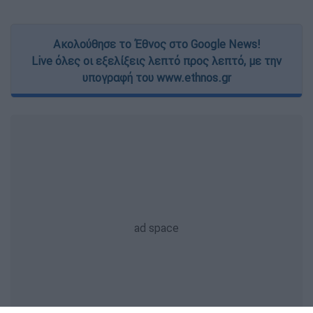
Ακολούθησε το Έθνος στο Google News!
Live όλες οι εξελίξεις λεπτό προς λεπτό, με την
υπογραφή του www.ethnos.gr