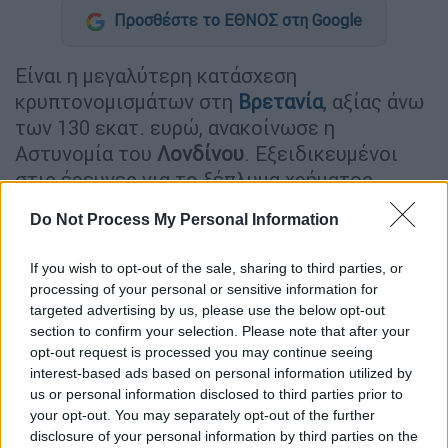
Προσθέστε το ΕΘΝΟΣ στη Google
Είναι η μεγαλύτερη κατάσχεση
κρυπτονομισμάτων στη
Βρετανία
, αξίας άνω
των 130 εκατ. ευρώ, ανακοίνωσε η
Αστυνομία του
Λονδίνου
. Εξειδικευμένοι
στις έρευνες για το ξέπλυμα χρήματος
αστυνομικοί
κατέσχεσαν κρυπτονομίσματα
Do Not Process My Personal Information
αξίας
114 εκατ. στερλινών (132,7 εκατ.
ευρώ)
, με την αστυνομία να κάνει λόγο για
If you wish to opt-out of the sale, sharing to third parties, or
«μία από τις σημαντικότερες κατασχέσεις
processing of your personal or sensitive information for
παγκοσμίως».
targeted advertising by us, please use the below opt-out
section to confirm your selection. Please note that after your
Η επιχείρηση έγινε με βάση πληροφορίες
opt-out request is processed you may continue seeing
interest-based ads based on personal information utilized by
που ελήφθησαν σχετικά με τη μεταφορά
us or personal information disclosed to third parties prior to
περιουσιακών στοιχείων από εγκληματικές
your opt-out. You may separately opt-out of the further
δραστηριότητες. «Τα μετρητά παραμένουν ο
disclosure of your personal information by third parties on the