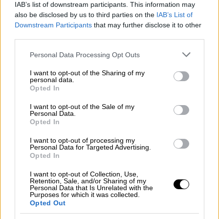
βασιλιάς, αλλά στον βαθμό που εξελίσσονται
IAB’s list of downstream participants. This information may
η τεχνολογία και οι διαδικτυακές
also be disclosed by us to third parties on the
IAB’s List of
Downstream Participants
that may further disclose it to other
πλατφόρμες, ορισμένοι υιοθετούν πιο
third parties.
σύνθετες μεθόδους για να ξεπλύνουν τα
Please note that this website/app uses one or more Google
κέρδη τους. Αλλά έχουμε ιδιαίτερα
Personal Data Processing Opt Outs
services and may gather and store information including but
εκπαιδευμένους αξιωματικούς και ειδικές
not limited to your visit or usage behaviour. You may click to
I want to opt-out of the Sharing of my
ομάδες που εργάζονται νυχθημερόν για να
personal data.
grant or deny consent to Google and its third-party tags to
Opted In
παραμείνουν ένα βήμα πιο μπροστά», δήλωσε
use your data for below specified purposes in below Google
ο υπαρχηγός της αστυνομίας
Γκράχαμ
consent section.
I want to opt-out of the Sale of my
Personal Data.
ΜακΝάλτι.
Opted In
Η αστυνομία του Λονδίνου είχε προχωρήσει
I want to opt-out of processing my
Personal Data for Targeted Advertising.
σε κατασχέσεις κρυπτονομισμάτων αξίας
Opted In
άνω των
47 εκατ. στερλινών (περίπου 55
I want to opt-out of Collection, Use,
εκατ. ευρώ)
που βρίσκονταν σε χέρια
Retention, Sale, and/or Sharing of my
εγκληματιών.
Personal Data that Is Unrelated with the
Purposes for which it was collected.
Opted Out
Η ανωνυμία δεν διασφαλίζει