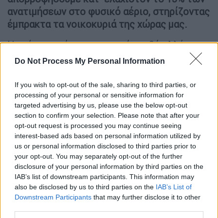
ανατιμήσεων στο φυσικό αέριο, στηρίζοντας
έμπρακτα τα νοικοκυριά της χώρας μας.
Η ενέργεια είναι κοινωνικό αγαθό αλλά και
βασική προϋπόθεση για την οικονομική
Do Not Process My Personal Information
ανάπτυξη και την ευημερία. Αποστολή της
ΔΕΠΑ Εμπορίας είναι να την προσφέρει με
If you wish to opt-out of the sale, sharing to third parties, or
οικονομία και ασφάλεια σε όλους τους
processing of your personal or sensitive information for
targeted advertising by us, please use the below opt-out
Έλληνες.
section to confirm your selection. Please note that after your
opt-out request is processed you may continue seeing
Η ΔΕΠΑ Εμπορίας, χάρη στον νέο
interest-based ads based on personal information utilized by
επιχειρησιακό της σχεδιασμό, που την
us or personal information disclosed to third parties prior to
καθιστά μια σύγχρονη, αποτελεσματική και
your opt-out. You may separately opt-out of the further
ολοκληρωμένη επιχείρηση ενέργειας, έχει
disclosure of your personal information by third parties on the
τη δυνατότητα να απορροφήσει προς
IAB’s list of downstream participants. This information may
also be disclosed by us to third parties on the
IAB’s List of
όφελος των οικιακών καταναλωτών, ένα
Downstream Participants
that may further disclose it to other
σημαντικό ποσοστό της αύξησης στη διεθνή
third parties.
τιμή του φυσικού αερίου.