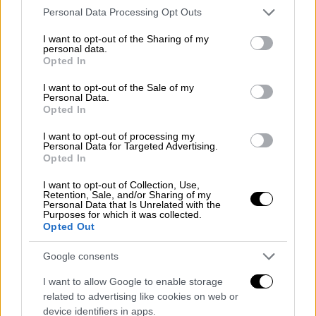
Please note that this website/app uses one or more Google
Personal Data Processing Opt Outs
services and may gather and store information including but
Τις επόμενες ημέρες η ΔΕΠΑ θα
not limited to your visit or usage behaviour. You may click to
I want to opt-out of the Sharing of my
συνεργαστεί με όλους τους ιδιώτες
personal data.
grant or deny consent to Google and its third-party tags to
Opted In
Παρόχους για την οριστικοποίηση των όρων,
use your data for below specified purposes in below Google
της διαδικασίας, αλλά και του μηχανισμού
consent section.
I want to opt-out of the Sale of my
Personal Data.
πιστοποίησης ώστε να εξασφαλιστεί ότι η
Opted In
έκπτωση κατ΄ ελάχιστον 15% στην τιμή του
φυσικού αέριου, θα φτάσει στους τελικούς
I want to opt-out of processing my
Personal Data for Targeted Advertising.
οικιακούς καταναλωτές».
Opted In
Σκυλακάκης:
Πάνω από 1 εκατ. οι
I want to opt-out of Collection, Use,
Retention, Sale, and/or Sharing of my
δικαιούχοι του επιδόματος θέρμανσης
Personal Data that Is Unrelated with the
Purposes for which it was collected.
Opted Out
Υπενθυμίζουμε πως πάνω από ένα
εκατομμύριο υπολογίζονται οι δικαιούχοι
Google consents
που θα λάβουν για εφέτος το επίδομα
I want to allow Google to enable storage
θέρμανσης,
ενώ διευρύνονται σημαντικά
related to advertising like cookies on web or
τόσο τα περιουσιακά,
όσο και τα
device identifiers in apps.