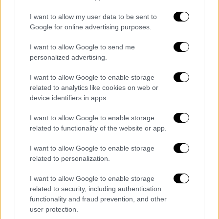
εισοδηματικά κριτήρια, όπως ανακοίνωσε
I want to allow my user data to be sent to
στην εξειδίκευση των μέτρων στήριξης των
Google for online advertising purposes.
νοικοκυριών ο αναπληρωτής υπουργός
Οικονομικών Θοδωρής Σκυλακάκης.
I want to allow Google to send me
personalized advertising.
Σύμφωνα με όσα εξήγγειλαν οι υπουργοί,
I want to allow Google to enable storage
αναμένεται να είναι επιλέξιμο το 80% των
related to analytics like cookies on web or
νοικοκυριών που θα καταναλώσουν τις
device identifiers in apps.
επιδοτούμενες μορφές καυσίμου (πετρέλαιο
θέρμανσης εσωτερικής καύσης (DIESEL),
I want to allow Google to enable storage
related to functionality of the website or app.
φυσικό αέριο, υγραέριο, καυσόξυλα και
βιομάζας (πέλετ). Υπολογίζεται ότι περί τα
I want to allow Google to enable storage
1,8 εκατ. νοικοκυριά καταναλώνουν τις εν
related to personalization.
λόγω μορφές καυσίμου, εκ των οποίων περί
I want to allow Google to enable storage
τα 1,45 εκατ. νοικοκυριά είναι επιλέξιμα για
related to security, including authentication
το συγκεκριμένο επίδομα. Το επίδομα
functionality and fraud prevention, and other
θέρμανσης εφέτος
θα το λάβουν και όσοι
user protection.