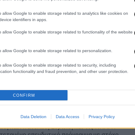
καταναλωτές.
τά το πρωτοποριακό και καινοτόμο
o allow Google to enable storage related to analytics like cookies on
evice identifiers in apps.
υνεργασίας δύο κορυφαίων εταιρειών στο
φυλάκιο των υπό ανάπτυξη έργων της ΤΕΡΝΑ
o allow Google to enable storage related to functionality of the website
ιτυχημένη δραστηριοποίηση και το μερίδιο
λικών καταναλωτών, παρέχουν τη
o allow Google to enable storage related to personalization.
σης στην αγορά των «πράσινων PPAs».
ΡΓΕΙΑΚΗ
o allow Google to enable storage related to security, including
cation functionality and fraud prevention, and other user protection.
κή θέση στον κλάδο των Ανανεώσιμων
στηριότητα στην ανάπτυξη Αιολικών
, Υδροηλεκτρικών και
CONFIRM
κών Συστημάτων παραγωγής και
θώς και Μονάδων ολοκληρωμένης
Data Deletion
Data Access
Privacy Policy
ωγής ενέργειας από απορρίμματα, απόβλητα
ρική και Ανατολική Ευρώπη και τις ΗΠΑ. Η
τεταμένο επενδυτικό πρόγραμμα με στόχο