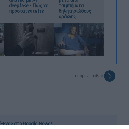
deepfake - Πώς να
τσιμπήματα
προστατευτείτε
δηλητηριώδους
αράχνης
επόμενο άρθρο
Έθνος στο Google News!