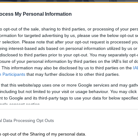
ocess My Personal Information
to opt-out of the sale, sharing to third parties, or processing of your per
formation for targeted advertising by us, please use the below opt-out s
r selection. Please note that after your opt-out request is processed y
eing interest-based ads based on personal information utilized by us or
disclosed to third parties prior to your opt-out. You may separately opt-
losure of your personal information by third parties on the IAB’s list of
. This information may also be disclosed by us to third parties on the
IA
Participants
that may further disclose it to other third parties.
 that this website/app uses one or more Google services and may gath
including but not limited to your visit or usage behaviour. You may click 
 to Google and its third-party tags to use your data for below specifi
 το ΕΘΝΟΣ στη Google
ogle consent section.
ι
ΗΡΩΝ
, μέλη του Ομίλου ΓΕΚ ΤΕΡΝΑ,
l Data Processing Opt Outs
ινοτομούν και προσφέρουν πρώτες στην
μβάσεις Πώλησης Ενέργειας (PPAs).
o opt-out of the Sharing of my personal data.