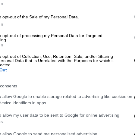
In
 πρόσβαση των τελικών καταναλωτών στην
 πρώτες MWh μέσω «ιδιωτικών» PPAs
o opt-out of the Sale of my Personal Data.
ο για φθηνό ρεύμα στη βιομηχανία αλλά και
In
to opt-out of processing my Personal Data for Targeted
ing.
εί οι τέσσερις (4) πρώτες συμβάσεις με
In
κούς καταναλωτές, με έναρξη διάθεσης
o opt-out of Collection, Use, Retention, Sale, and/or Sharing
021. Παράλληλα, σε εξέλιξη βρίσκονται
ersonal Data that Is Unrelated with the Purposes for which it
lected.
ίστοιχων συμβάσεων και με άλλους
Out
consents
 σε μεγάλους εμπορικούς και
τούν στις ανάγκες τους για μείωση του
o allow Google to enable storage related to advertising like cookies on
evice identifiers in apps.
επίτευξη των στόχων Βιώσιμης Ανάπτυξης.
χους για αύξηση της ανταγωνιστικότητας
o allow my user data to be sent to Google for online advertising
τέρω διείσδυση των ΑΠΕ στο ενεργειακό
s.
ανάπτυξης έργων ΑΠΕ μέσω διμερών
to allow Google to send me personalized advertising.