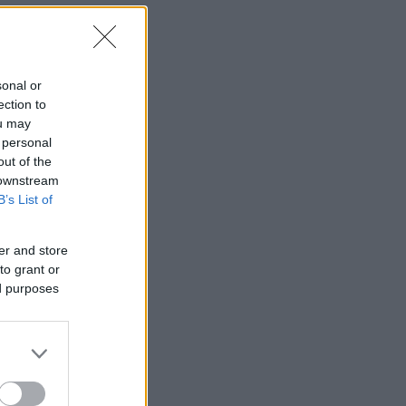
sonal or
ection to
ou may
 personal
out of the
 downstream
B’s List of
er and store
to grant or
ed purposes