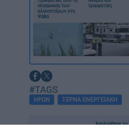
σύγκρουση των
τραυματίες
ελικοπτέρων στη
Ψάθα
#TAGS
ΗΡΩΝ
ΤΕΡΝΑ ΕΝΕΡΓΕΙΑΚΗ
Ακολούθησε το 