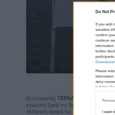
Do Not Pr
If you wish 
sensitive in
confirm you
continue se
information 
further disc
participants
Downstream 
Please note
information 
deny consent
Προσθέστε
in below Go
Οι εταιρείες
ΤΕΡΝΑ ΕΝΕΡΓΕΙΑΚΗ
κα
Persona
ενώνουν ξανά τις δυνάμεις τους, κα
ελληνική αγορά τις μακροχρόνιες Συ
I want t