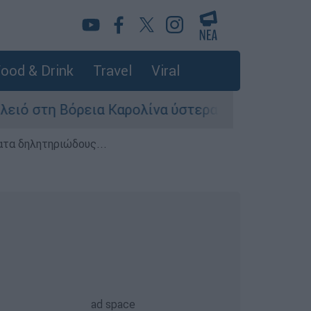
ood & Drink
Travel
Viral
 Βόρεια Καρολίνα ύστερα από πυροβολισμούς: Ν
ατα δηλητηριώδους...