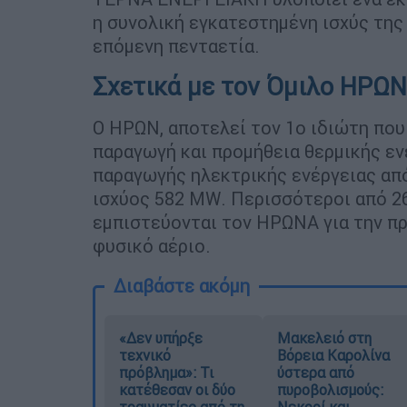
η συνολική εγκατεστημένη ισχύς της
επόμενη πενταετία.
Σχετικά με τον Όμιλο ΗΡΩΝ
Ο ΗΡΩΝ, αποτελεί τον 1ο ιδιώτη που
παραγωγή και προμήθεια θερμικής ενέ
παραγωγής ηλεκτρικής ενέργειας απ
ισχύος 582 MW. Περισσότεροι από 26
εμπιστεύονται τον ΗΡΩΝΑ για την πρ
φυσικό αέριο.
Διαβάστε ακόμη
«Δεν υπήρξε
Μακελειό στη
τεχνικό
Βόρεια Καρολίνα
πρόβλημα»: Τι
ύστερα από
κατέθεσαν οι δύο
πυροβολισμούς:
τραυματίες από τη
Νεκροί και