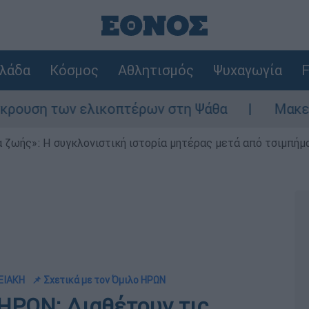
λάδα
Κόσμος
Αθλητισμός
Ψυχαγωγία
F
η των ελικοπτέρων στη Ψάθα
Μακελειό στη
 ζωής»: Η συγκλονιστική ιστορία μητέρας μετά από τσιμπήμ
ΓΕΙΑΚΗ
📌 Σχετικά με τον Όμιλο ΗΡΩΝ
ΡΩΝ: Διαθέτουν τις