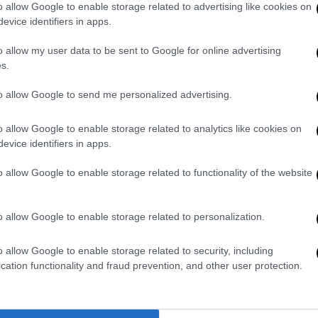
απορριμματοφόρων του Δήμου
o allow Google to enable storage related to advertising like cookies on
Τρίπολης στη Μονάδα Μεταβατικής
evice identifiers in apps.
Διαχείρισης στην Παλαιοχούνη
o allow my user data to be sent to Google for online advertising
s.
to allow Google to send me personalized advertising.
Market
|
31.01.2022 15:00
ΤΕΡΝΑ Ενεργειακή: Ξεκινούν οι
o allow Google to enable storage related to analytics like cookies on
evice identifiers in apps.
πρώτες μονάδες διαχείρισης
απορριμμάτων στην Πελοπόννησο
o allow Google to enable storage related to functionality of the website
Συνολικά, πρόκειται για μία επένδυση
ύψους 152 εκατ. ευρώ
o allow Google to enable storage related to personalization.
o allow Google to enable storage related to security, including
cation functionality and fraud prevention, and other user protection.
Market
|
09.11.2021 12:20