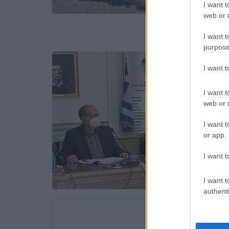
I want t
web or d
I want t
purpose
I want 
I want t
web or d
I want t
or app.
I want t
I want t
authenti