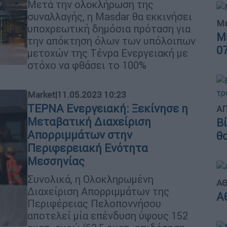
Μετά την ολοκλήρωση της
συναλλαγής, η Masdar θα εκκινήσει
Με
υποχρεωτική δημόσια πρόταση για
Μ
την απόκτηση όλων των υπόλοιπων
0
μετοχών της Τένρα Ενεργειακή με
στόχο να φθάσει το 100%
Market
|
11.05.2023 10:23
ΤΕΡΝΑ Ενεργειακή: Ξεκίνησε η
ΑΠ
Μεταβατική Διαχείριση
Β
Απορριμμάτων στην
θ
Περιφερειακή Ενότητα
Μεσσηνίας
Συνολικά, η Ολοκληρωμένη
ΑΘ
Διαχείριση Απορριμμάτων της
Α
Περιφέρειας Πελοποννήσου
αποτελεί μία επένδυση ύψους 152