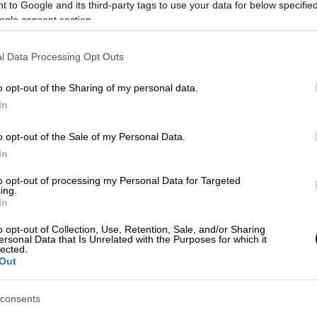
 to Google and its third-party tags to use your data for below specifi
Οικονομικά Αποτελέσματα
ogle consent section.
Εννεαμήνου 2022
Ενισχυμένα οικονομικά μεγέθη λόγω
l Data Processing Opt Outs
επενδύσεων και ποιοτικών
χαρακτηριστικών χαρτοφυλακίου
o opt-out of the Sharing of my personal data.
In
o opt-out of the Sale of my Personal Data.
Market
|
14.02.2022 17:43
In
ΤΕΡΝΑ ΕΝΕΡΓΕΙΑΚΗ: Ξεκίνησε η
to opt-out of processing my Personal Data for Targeted
Μεταβατική Διαχείριση
ing.
In
Απορριμμάτων στην Περιφέρεια
Πελοποννήσου
o opt-out of Collection, Use, Retention, Sale, and/or Sharing
ersonal Data that Is Unrelated with the Purposes for which it
lected.
Μια νέα εποχή για τη διαχείριση
Out
απορριμμάτων στην Περιφέρεια
Πελοποννήσου σηματοδότησε η
consents
άφιξη των πρώτων