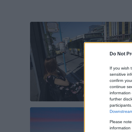
Do Not Pr
If you wish 
sensitive in
confirm you
continue se
information 
further disc
participants
Downstream 
Please note
information 