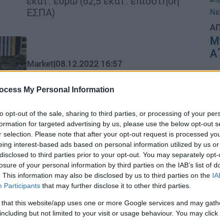
εκατ. ευρώ (62,5 εκατ. επιδότηση
ΕΣΠΑ)
ΑΠ
Μ
Α
Market
|
08.12.2022 16:57
Διασύνδεση Ηλεκτρονικού
Εισιτηρίου ΟΑΣΑ και Ακαδημαϊκής
ocess My Personal Information
Ταυτότητας από την ΤΕΡΝΑ
ΕΝΕΡΓΕΙΑΚΗ
to opt-out of the sale, sharing to third parties, or processing of your per
formation for targeted advertising by us, please use the below opt-out s
Τι προβλέπει η σύμβαση
r selection. Please note that after your opt-out request is processed y
eing interest-based ads based on personal information utilized by us or
disclosed to third parties prior to your opt-out. You may separately opt-
losure of your personal information by third parties on the IAB’s list of
. This information may also be disclosed by us to third parties on the
IA
Participants
that may further disclose it to other third parties.
Market
|
02.12.2022 13:56
 that this website/app uses one or more Google services and may gath
Όμιλος ΤΕΡΝΑ ΕΝΕΡΓΕΙΑΚΗ:
including but not limited to your visit or usage behaviour. You may click 