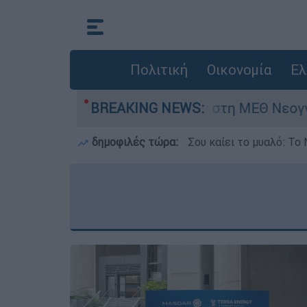
Πολιτική
Οικονομία
Ελ
ών - Νοσηλευόταν στη ΜΕΘ Νεογνών
BREAKING NEWS:
Marf
δημοφιλές τώρα:
Σου καίει το μυαλό: Το 