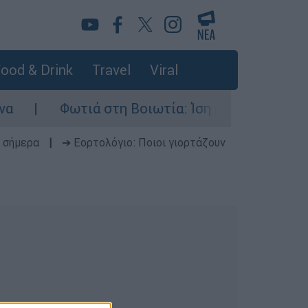
ood & Drink
Travel
Viral
Φωτιά στη Βοιωτία: Ίση με έξι ατομικές βό
 σήμερα
|
➔ Εορτολόγιο: Ποιοι γιορτάζουν