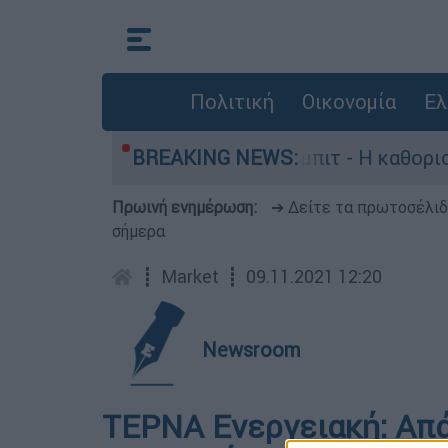
Πολιτική
Οικονομία
Ελ
ς παραγωγός, Γουίλιαμ Όρμπιτ - Η καθοριστική 
BREAKING NEWS:
Πρωινή ενημέρωση:
➔ Δείτε τα πρωτοσέλι
σήμερα
┋
Market
┋
09.11.2021 12:20
Newsroom
ΤΕΡΝΑ Ενεργειακή: Απ