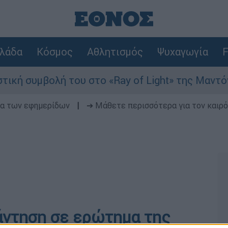
λάδα
Κόσμος
Αθλητισμός
Ψυχαγωγία
F
συμβολή του στο «Ray of Light» της Μαντόνα
δα των εφημερίδων
|
➔ Μάθετε περισσότερα για τον καιρό
άντηση σε ερώτημα της