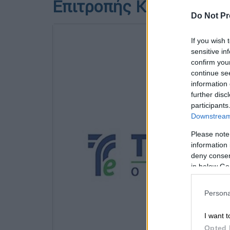
Επιτροπής Κεφαλαιαγο
Do Not Pr
If you wish 
sensitive in
confirm you
continue se
information 
further disc
participants
Downstream 
Please note
information 
deny consent
in below Go
Persona
I want t
Opted 