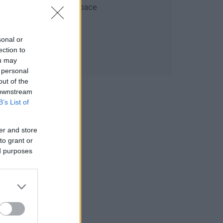
sonal or
ection to
ou may
 personal
out of the
 downstream
B’s List of
er and store
to grant or
ed purposes