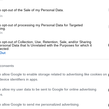
o opt-out of the Sale of my Personal Data.
In
to opt-out of processing my Personal Data for Targeted
ing.
In
 το ΕΘΝΟΣ στη Google
o opt-out of Collection, Use, Retention, Sale, and/or Sharing
ersonal Data that Is Unrelated with the Purposes for which it
Επιτροπής
Κεφαλαιαγοράς
, κατόπιν
lected.
Out
ΚΗ
δηλώνει:
ιρείας
. Η εταιρεία έχει προσελκύσει και
consents
ρτοφυλάκια που επιθυμούν να τοποθετηθούν
o allow Google to enable storage related to advertising like cookies on
αίσιο της επιχειρηματικής της
evice identifiers in apps.
διάφορα σχέδια και προτάσεις για νέες
o allow my user data to be sent to Google for online advertising
ιρηματικές συμφωνίες.
s.
κή εξέλιξη, η εταιρεία θα ενημερώσει,
to allow Google to send me personalized advertising.
επενδυτικό κοινό.