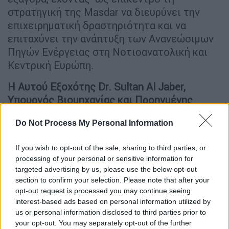
στρατηγική της Masdar να διευρύνει την
επιχειρηματική δραστηριότητα και να
επιταχύνει την ανάπτυξη των Ανανεώσιμων
Πηγών Ενέργειας στη Νοτιοανατολική και
Κεντρική Ευρώπη.
Η Αυτού Εξοχότης
Dr
.
Sultan
Al
Jaber
,
Υπουργός Βιομηχανίας και Προηγμένης
Τεχνολογίας των ΗΑΕ και Πρόεδρος της
Do Not Process My Personal Information
Masdar
, δήλωσε:
«Η ένταξη της ΤΕΡΝΑ
ΕΝΕΡΓΕΙΑΚΗ στην οικογένεια της
Masdar
If you wish to opt-out of the sale, sharing to third parties, or
ενισχύει τη θέση μας στην Ελλάδα και την
processing of your personal or sensitive information for
ευρύτερη περιοχή, επιτρέποντάς μας να
targeted advertising by us, please use the below opt-out
επιταχύνουμε την ανάπτυξη λύσεων
section to confirm your selection. Please note that after your
opt-out request is processed you may continue seeing
ανανεώσιμης ενέργειας και να
interest-based ads based on personal information utilized by
ενεργοποιήσουμε τις επενδύσεις που
us or personal information disclosed to third parties prior to
απαιτούνται ώστε τα κράτη να επιτύχουν τους
your opt-out. You may separately opt-out of the further