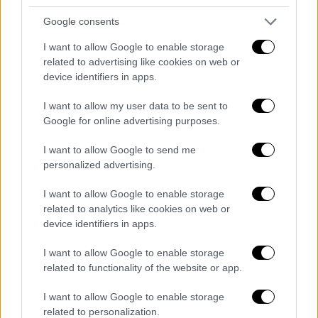
Masdar.
Google consents
Ο κ.
Mohamed
Jameel
Al
Ramahi
, Διευθύνων
I want to allow Google to enable storage
Σύμβουλος της
Masdar
, δήλωσε:
«Με τη
related to advertising like cookies on web or
διαγραφή της ΤΕΡΝΑ ΕΝΕΡΓΕΙΑΚΗ από το
device identifiers in apps.
Χρηματιστήριο Αθηνών, μπορούμε να
I want to allow my user data to be sent to
αξιοποιήσουμε στο μέγιστο την εμπειρία και
Google for online advertising purposes.
τη δυναμική των δύο οργανισμών,
I want to allow Google to send me
επιταχύνοντας την υλοποίηση έργων καθαρής
personalized advertising.
ενέργειας στην Ελλάδα και στην ευρύτερη
περιοχή. Καθιερώνοντας την ΤΕΡΝΑ
I want to allow Google to enable storage
ΕΝΕΡΓΕΙΑΚΗ ως την κεντρική μας
related to analytics like cookies on web or
device identifiers in apps.
πλατφόρμα στην περιοχή, θα υποστηρίξουμε
τόσο τους δικούς μας στόχους για τις
I want to allow Google to enable storage
Ανανεώσιμες Πηγές Ενέργειας όσο και τον
related to functionality of the website or app.
ενεργειακό μετασχηματισμό της Ευρώπης».
I want to allow Google to enable storage
Ο κ. Γεώργιος Περιστέρης, Πρόεδρος και
related to personalization.