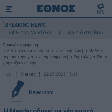
BREAKING NEWS:
ght» της Μαντόνα
Φωτιά στη Βοιωτία: Ίση
Πρωινή ενημέρωση:
➔ Δείτε τα πρωτοσέλιδα των εφημερίδων
|
➔ Μάθετε
περισσότερα για τον καιρό σήμερα
|
➔ Εορτολόγιο: Ποιοι
γιορτάζουν σήμερα
┋
Market
┋
02.05.2025 15:45
Newsroom
Η Masdar oδηγεί σε νέα εποχή