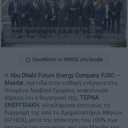
Η Masdar oδηγεί σε νέα εποχή ανάπτυξης την TEΡΝΑ
ΕΝΕΡΓΕΙΑΚΗ, καθώς η μεγαλύτερη εταιρεία Ανανεώσιμων Πηγών
Ενέργειας στην Ελλάδα αποχωρεί από το Χρηματιστήριο Αθηνών
Προσθέστε το ΕΘΝΟΣ στη Google
Η
Abu Dhabi Future Energy Company PJSC –
Masdar
, ηγέτιδα στην καθαρή ενέργεια στα
Ηνωμένα Αραβικά Εμιράτα, ανακοίνωσε
σήμερα ότι η θυγατρική της,
ΤΕΡΝΑ
ΕΝΕΡΓΕΙΑΚΗ
, ολοκλήρωσε επιτυχώς τη
διαγραφή της από το Χρηματιστήριο Αθηνών
(ATHEX), μετά την απόκτηση του 100% των
μετοχών της εταιρείας από την Μasdar τον