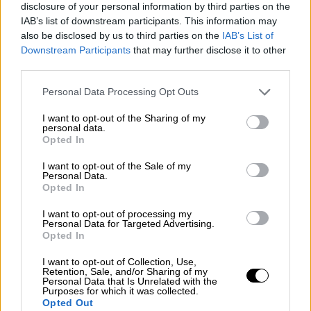
στόχους τους για καθαρή ενέργεια. Αυτή η
disclosure of your personal information by third parties on the
εξαγορά αποδεικνύει επίσης τη δέσμευση
IAB’s list of downstream participants. This information may
also be disclosed by us to third parties on the
IAB’s List of
τόσο των Ηνωμένων Αραβικών Εμιράτων όσο
Downstream Participants
that may further disclose it to other
και της
Masdar
να προσφέρουν οικονομικά
third parties.
προσιτή, ασφαλή και βιώσιμη ενέργεια για
Please note that this website/app uses one or more Google
Personal Data Processing Opt Outs
όλους».
services and may gather and store information including but
not limited to your visit or usage behaviour. You may click to
I want to opt-out of the Sharing of my
Η εξαγορά της ΤΕΡΝΑ ΕΝΕΡΓΕΙΑΚΗ ενισχύει
personal data.
grant or deny consent to Google and its third-party tags to
Opted In
τη συμβολή της εταιρείας στην επίτευξη
use your data for below specified purposes in below Google
των στόχων του Εθνικού Σχεδίου για την
consent section.
I want to opt-out of the Sale of my
Personal Data.
Ενέργεια και το Κλίμα (ΕΣΕΚ) και του στόχου
Opted In
της ΕΕ για μηδενικές εκπομπές έως το 2050
ενώ συνεισφέρει στον στόχο της Μasdar για
I want to opt-out of processing my
Personal Data for Targeted Advertising.
παγκόσμια εγκατεστημένη ισχύ 100GW έως
Opted In
το 2030. Η ΤΕΡΝΑ ΕΝΕΡΓΕΙΑΚΗ επιδιώκει
I want to opt-out of Collection, Use,
να διαθέτει χαρτοφυλάκιο εγκατεστημένης
Retention, Sale, and/or Sharing of my
Personal Data that Is Unrelated with the
ισχύος 6GW έως το 2030, στόχο που
Purposes for which it was collected.
υποστηρίζει η μακρά τεχνογνωσία της
Opted Out