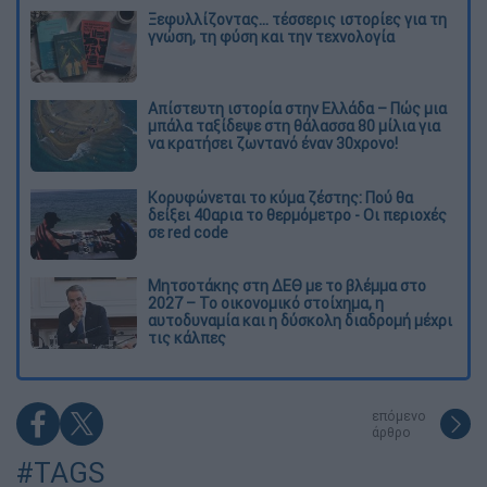
Ξεφυλλίζοντας... τέσσερις ιστορίες για τη
γνώση, τη φύση και την τεχνολογία
Απίστευτη ιστορία στην Ελλάδα – Πώς μια
μπάλα ταξίδεψε στη θάλασσα 80 μίλια για
να κρατήσει ζωντανό έναν 30χρονο!
Κορυφώνεται το κύμα ζέστης: Πού θα
δείξει 40αρια το θερμόμετρο - Οι περιοχές
σε red code
Μητσοτάκης στη ΔΕΘ με το βλέμμα στο
2027 – Το οικονομικό στοίχημα, η
αυτοδυναμία και η δύσκολη διαδρομή μέχρι
τις κάλπες
επόμενο
άρθρο
#TAGS