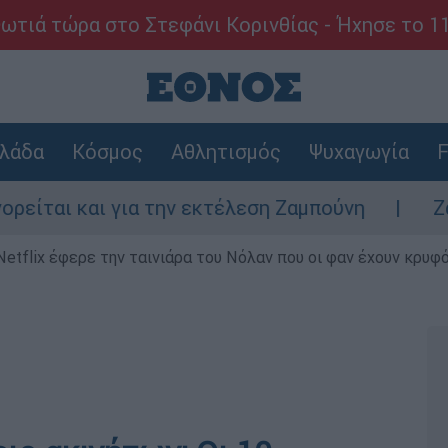
ωτιά τώρα στο Στεφάνι Κορινθίας - Ήχησε το 1
λάδα
Κόσμος
Αθλητισμός
Ψυχαγωγία
F
ι και για την εκτέλεση Ζαμπούνη
Ζάκυνθο
Netflix έφερε την ταινιάρα του Νόλαν που οι φαν έχουν κρυφό