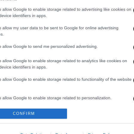
o allow Google to enable storage related to advertising like cookies on
για δεκάδες νεκρούς από βομβαρδισμό
evice identifiers in apps.
λπίδες του Κιέβου για άνοιγμα
o allow my user data to be sent to Google for online advertising
s.
to allow Google to send me personalized advertising.
α λύματα δείχνουν ταχεία επικράτηση
o allow Google to enable storage related to analytics like cookies on
evice identifiers in apps.
o allow Google to enable storage related to functionality of the website
l στον πόλεμο της Ουκρανίας - Τι
» του Πούτιν
o allow Google to enable storage related to personalization.
o allow Google to enable storage related to security, including
CONFIRM
cation functionality and fraud prevention, and other user protection.
υγας πέθανε μπροστά στα παιδιά της
ό τριάντα ώρες ταξίδι