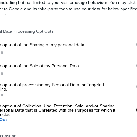
including but not limited to your visit or usage behaviour. You may click 
 to Google and its third-party tags to use your data for below specifi
ogle consent section.
l Data Processing Opt Outs
o opt-out of the Sharing of my personal data.
In
 το ΕΘΝΟΣ στη Google
o opt-out of the Sale of my Personal Data.
ων
, είτε πρόκειται για αγορά, είτε για
In
α δύο χρόνια, κι αναμένεται να συνεχιστεί,
οράς, παρά το αρχικό «μούδιασμα» του
to opt-out of processing my Personal Data for Targeted
ing.
οδο μέχρι και 10% το πρώτο εξάμηνο του
In
 της Cerved Property Services.
o opt-out of Collection, Use, Retention, Sale, and/or Sharing
ersonal Data that Is Unrelated with the Purposes for which it
gr
.
lected.
Out
consents