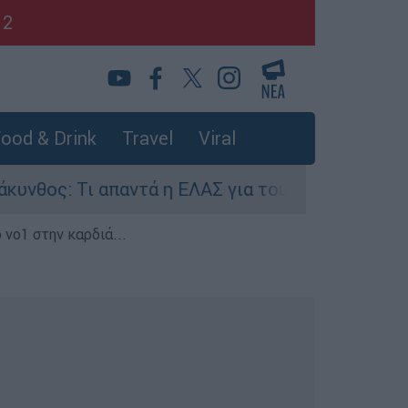
12
ood & Drink
Travel
Viral
ς: Τι απαντά η ΕΛΑΣ για τους 8 βιασμούς τουρι
 νο1 στην καρδιά...