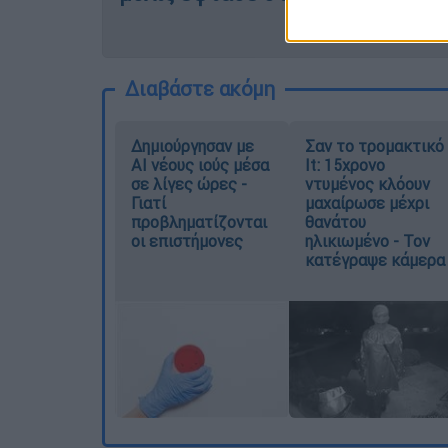
Διαβάστε ακόμη
Δημιούργησαν με
Σαν το τρομακτικό
AI νέους ιούς μέσα
It: 15χρονο
σε λίγες ώρες -
ντυμένος κλόουν
Γιατί
μαχαίρωσε μέχρι
προβληματίζονται
θανάτου
οι επιστήμονες
ηλικιωμένο - Τον
κατέγραψε κάμερα