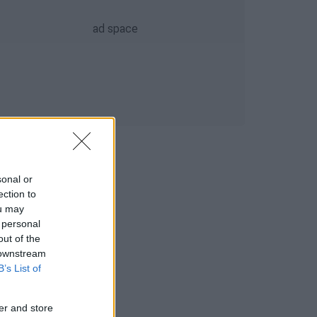
sonal or
ection to
ou may
 personal
out of the
 downstream
B’s List of
er and store