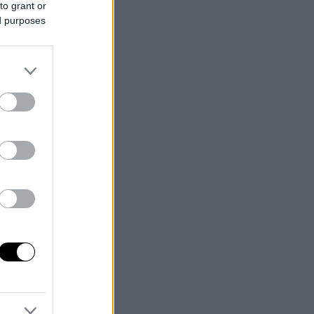
to grant or
ed purposes