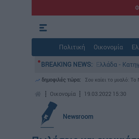
Φ
Πολιτική
Οικονομία
Ελ
 για ανθρωποκτονίες στην Ελλάδα - Κατηγορείτα
BREAKING NEWS:
δημοφιλές τώρα:
Σου καίει το μυαλό: Το 
┋
Οικονομία
┋
19.03.2022 15:30
Newsroom