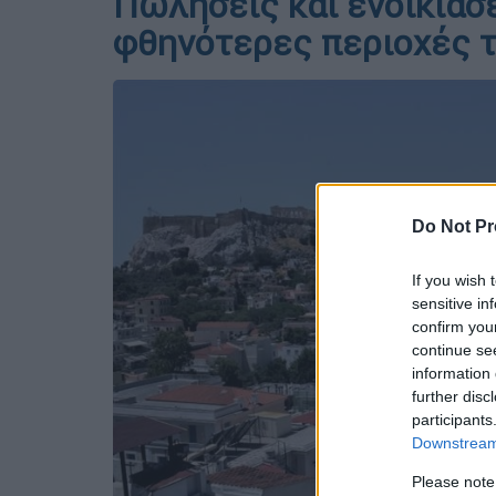
Πωλήσεις και ενοικιάσε
φθηνότερες περιοχές 
Do Not Pr
If you wish 
sensitive in
confirm you
continue se
information 
further disc
participants
Downstream 
Please note