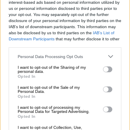
1, 3, 5, 7 και 9.
interest-based ads based on personal information utilized by
Την
Τετάρτη 30 Μαρτίου
θα καταβληθεί
us or personal information disclosed to third parties prior to
your opt-out. You may separately opt-out of the further
ποσό 741,7 εκατ. ευρώ
disclosure of your personal information by third parties on the
σε 1.472.212 δικαιούχους για τις κύριες
IAB’s list of downstream participants. This information may
και επικουρικές συντάξεις Απριλίου
also be disclosed by us to third parties on the
IAB’s List of
των συνταξιούχων που προέρχονται
Downstream Participants
that may further disclose it to other
third parties.
από το τ. ΙΚΑ - ΕΤΑΜ, τις Τράπεζες, τον
ΟΤΕ και το Δημόσιο, το ΑΜΚΑ των
Please note that this website/app uses one or more Google
Personal Data Processing Opt Outs
οποίων λήγει σε 0, 2, 4, 6 και 8.
services and may gather and store information including but
not limited to your visit or usage behaviour. You may click to
I want to opt-out of the Sharing of my
Την
Τετάρτη 30 Μαρτίου
θα
personal data.
grant or deny consent to Google and its third-party tags to
καταβληθούν 10,5 εκατ. ευρώ σε 27.500
Opted In
use your data for below specified purposes in below Google
δικαιούχους για προκαταβολές
consent section.
I want to opt-out of the Sale of my
συντάξεων Απριλίου, στη βάση του ν.
Personal Data.
Opted In
4778/2021.
I want to opt-out of processing my
Κατά την εβδομάδα 28 Μαρτίου- 1 Απριλίου
Personal Data for Targeted Advertising.
Opted In
Θα καταβληθούν 17 εκατ. ευρώ σε 630
δικαιούχους σε συνέχεια έκδοσης
I want to opt-out of Collection, Use,