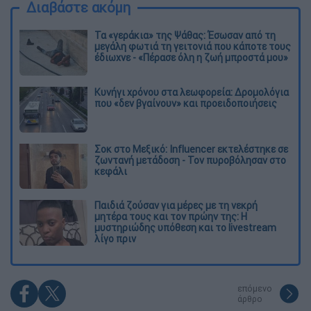
Διαβάστε ακόμη
Τα «γεράκια» της Ψάθας: Έσωσαν από τη
μεγάλη φωτιά τη γειτονιά που κάποτε τους
έδιωχνε - «Πέρασε όλη η ζωή μπροστά μου»
Κυνήγι χρόνου στα λεωφορεία: Δρομολόγια
που «δεν βγαίνουν» και προειδοποιήσεις
Σοκ στο Μεξικό: Influencer εκτελέστηκε σε
ζωντανή μετάδοση - Τον πυροβόλησαν στο
κεφάλι
Παιδιά ζούσαν για μέρες με τη νεκρή
μητέρα τους και τον πρώην της: Η
μυστηριώδης υπόθεση και το livestream
λίγο πριν
επόμενο
άρθρο