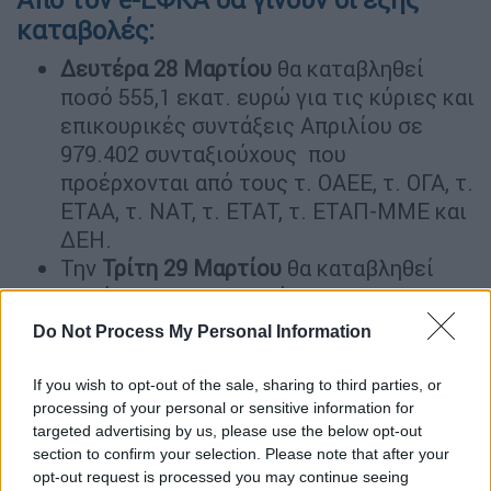
καταβολές:
Δευτέρα 28 Μαρτίου
θα καταβληθεί
ποσό 555,1 εκατ. ευρώ για τις κύριες και
επικουρικές συντάξεις Απριλίου σε
979.402 συνταξιούχους που
προέρχονται από τους τ. ΟΑΕΕ, τ. ΟΓΑ, τ.
ΕΤΑΑ, τ. ΝΑΤ, τ. ΕΤΑΤ, τ. ΕΤΑΠ-ΜΜΕ και
ΔΕΗ.
Την
Τρίτη 29 Μαρτίου
θα καταβληθεί
ποσό 740,9 εκατ. ευρώ σε 1.470.104
δικαιούχους για τις κύριες και
Do Not Process My Personal Information
επικουρικές συντάξεις Απριλίου των
μισθωτών (δηλαδή των συνταξιούχων
If you wish to opt-out of the sale, sharing to third parties, or
που προέρχονται από το τ. ΙΚΑ - ΕΤΑΜ,
processing of your personal or sensitive information for
targeted advertising by us, please use the below opt-out
τις Τράπεζες και τον ΟΤΕ) και το
section to confirm your selection. Please note that after your
Δημόσιο, το ΑΜΚΑ των οποίων λήγει σε
opt-out request is processed you may continue seeing