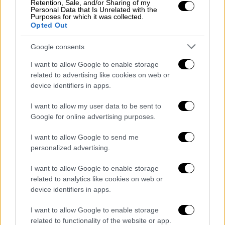
Retention, Sale, and/or Sharing of my
αποφάσεων για εφάπαξ.
Personal Data that Is Unrelated with the
Purposes for which it was collected.
Opted Out
Θα καταβληθούν επίσης 530.000 ευρώ
σε 570 δικαιούχους για παροχές του τ.
Google consents
ΤΑΥΤΕΚΩ
I want to allow Google to enable storage
Τέλος, 208.551 ευρώ θα καταβληθούν σε
related to advertising like cookies on web or
1.600 ασφαλισμένους για πληρωμή
device identifiers in apps.
ληξιπρόθεσμων παροχών υγείας
I want to allow my user data to be sent to
Από τον ΟΑΕΔ θα γίνουν οι εξής
Google for online advertising purposes.
καταβολές:
I want to allow Google to send me
14 εκατ. ευρώ σε 36.000 δικαιούχους για
personalized advertising.
καταβολή επιδομάτων ανεργίας και
I want to allow Google to enable storage
λοιπών επιδομάτων
related to analytics like cookies on web or
22 εκατ. ευρώ σε 11.000 δικαιούχους
device identifiers in apps.
στο πλαίσιο επιδοτούμενων
προγραμμάτων απασχόλησης
I want to allow Google to enable storage
related to functionality of the website or app.