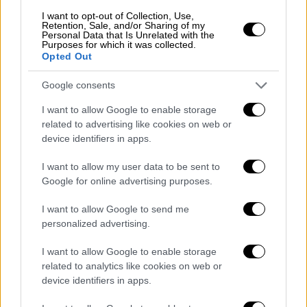
σπιτιού
. Πρόκειται για μία τάση που
I want to opt-out of Collection, Use,
Retention, Sale, and/or Sharing of my
συμπίπτει σε μία χρονική συγκυρία, κατά την
Personal Data that Is Unrelated with the
Purposes for which it was collected.
οποία η αγορά ανέμενε μεγαλύτερη κίνηση
Opted Out
λόγω και της εκπτωτικής περιόδου.
Το 41%
αποφεύγει να κάνει αγορές, προκειμένου να
Google consents
έχει
χρήματα
σε περίπτωση έκτακτης
I want to allow Google to enable storage
ανάγκης.
Η τάση αυτή, η οποία καταγράφηκε
related to advertising like cookies on web or
και την περίοδο της κρίσης της
πανδημίας
,
device identifiers in apps.
καταγράφεται και σήμερα, αρκετά
I want to allow my user data to be sent to
εντονότερα.
Google for online advertising purposes.
Σημειώνεται ότι, σύμφωνα με την έρευνα
I want to allow Google to send me
του ΙΕΛΚΑ,
μόλις το 16% του κοινού έχει
personalized advertising.
αποταμιεύσει χρήματα τον τελευταίο χρόνο.
I want to allow Google to enable storage
Κίνητρο η εξοικονόμηση χρημάτων
related to analytics like cookies on web or
device identifiers in apps.
Έντονη είναι η στροφή του αγοραστικού