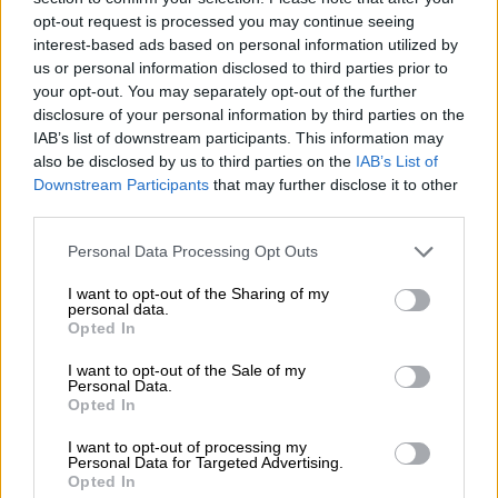
κατανάλωση του
ηλεκτρικού ρεύματος
.
opt-out request is processed you may continue seeing
Συγκεκριμένα
το 60% του κοινού δηλώνει
interest-based ads based on personal information utilized by
us or personal information disclosed to third parties prior to
ότι έχει μειώσει το τελευταίο διάστημα την
your opt-out. You may separately opt-out of the further
κατανάλωση ρεύματος
. Πρόκειται άλλωστε
disclosure of your personal information by third parties on the
και για τη δαπάνη με τη μεγαλύτερη
IAB’s list of downstream participants. This information may
ανατίμηση το τελευταία διάστημα.
also be disclosed by us to third parties on the
IAB’s List of
Downstream Participants
that may further disclose it to other
Περιορισμός και στις δευτερεύουσες
third parties.
αγορές
Please note that this website/app uses one or more Google
Personal Data Processing Opt Outs
services and may gather and store information including but
Εκτός των βασικών αγαθών,
εντονότερη
not limited to your visit or usage behaviour. You may click to
I want to opt-out of the Sharing of my
personal data.
είναι η τάση εξοικονόμησης χρημάτων στις
grant or deny consent to Google and its third-party tags to
Opted In
use your data for below specified purposes in below Google
δευτερεύουσες αγορές των καταναλωτών
,
consent section.
I want to opt-out of the Sale of my
όπως είναι οι αγορές για προσωπική
Personal Data.
φροντίδα, για είδη οικιακής βελτίωσης ή για
Opted In
αγορές παγίων. Συγκεκριμένα,
το 75%
I want to opt-out of processing my
δηλώνει ότι έχει αναβάλει αγορές για
Personal Data for Targeted Advertising.
Opted In
προσωπικά αντικείμενα, για ρούχα ή για είδη