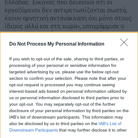
Ελλάδας. Εικόνες που δείχνουν ότι οι
εργαζόμενοι δεν αντιμετωπίζονται σωστά,
έχουν αρνητική αντανάκλαση όχι μόνο στους
ίδιους αλλά και στη χώρα», υπογράμμισε ο
υπουργός Εργασίας και Κοινωνικών
Υποθέσεων.
Do Not Process My Personal Information
Για το θέμα της
Συλλογικής Σύμβασης ο κ.
If you wish to opt-out of the sale, sharing to third parties, or
Χατζηδάκης ξεκαθάρισε ότι η βούληση της
processing of your personal or sensitive information for
κυβέρνησης είναι να κηρυχθεί υποχρεωτική,
targeted advertising by us, please use the below opt-out
όπως έχει γίνει ήδη άλλωστε με την κλαδική
section to confirm your selection. Please note that after your
opt-out request is processed you may continue seeing
σύμβαση των ξενοδοχείων
. «Θα είναι ένα
interest-based ads based on personal information utilized by
θετικό μήνυμα για τους εργαζόμενους, ένα
us or personal information disclosed to third parties prior to
μήνυμα δικαιοσύνης», σημείωσε ο υπουργός.
your opt-out. You may separately opt-out of the further
Ζήτησε δε από τους εμπλεκόμενους
disclosure of your personal information by third parties on the
IAB’s list of downstream participants. This information may
κοινωνικούς εταίρους να συνεργαστούν και
also be disclosed by us to third parties on the
IAB’s List of
να εκπληρώσουν τις υποχρεώσεις που
Downstream Participants
that may further disclose it to other
προβλέπει ο νόμος προκειμένου να
third parties.