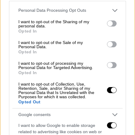
προχωρήσει η διαδικασία ταχύτατα, ενόψει
Please note that this website/app uses one or more Google
Personal Data Processing Opt Outs
της έναρξης της τουριστικής περιόδου.
services and may gather and store information including but
not limited to your visit or usage behaviour. You may click to
I want to opt-out of the Sharing of my
Σημειώνεται ότι έχει ήδη προγραμματιστεί
personal data.
grant or deny consent to Google and its third-party tags to
Opted In
για τις 31 Μαΐου συνεδρίαση του
Ανώτατου
use your data for below specified purposes in below Google
Συμβουλίου Εργασίας
προκειμένου να
consent section.
I want to opt-out of the Sale of my
Personal Data.
εκδοθεί η απαιτούμενη από το νόμο γνώμη
Opted In
του ΑΣΕ για την επέκταση της
Σύμβασης
και
I want to opt-out of processing my
να υπογραφεί στη συνέχεια άμεσα η απόφαση
Personal Data for Targeted Advertising.
του
Υπουργού Εργασίας και Κοινωνικών
Opted In
Υποθέσεων
. Προϋπόθεση για την εξέταση
I want to opt-out of Collection, Use,
του θέματος, είναι να γνωστοποιηθούν από
Retention, Sale, and/or Sharing of my
Personal Data that Is Unrelated with the
τους κοινωνικούς εταίρους στο ΑΣΕ τα
Purposes for which it was collected.
Opted Out
στοιχεία που προβλέπει ο νόμος
προκειμένου να προσδιοριστεί το ποσοστό
Google consents
των εργαζόμενων που καλύπτονται από την
I want to allow Google to enable storage
Σύμβαση.
related to advertising like cookies on web or