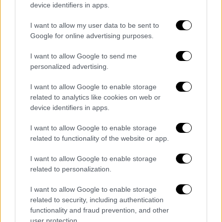
device identifiers in apps.
Ο Υπουργός Τουρισμού Βασίλης Κικίλιας
δήλωσε: «Η αναπτυξιακή τροχιά του
I want to allow my user data to be sent to
ελληνικού τουρισμού αφορά τόσο την
Google for online advertising purposes.
πρωτογενή παραγωγή, όσο και τον εμπορικό
I want to allow Google to send me
κόσμο και τα καταστήματα υγειονομικού
personalized advertising.
ενδιαφέροντος. Από την πλευρά της
Κυβέρνησης συνολικά, αλλά και ειδικότερα
I want to allow Google to enable storage
από το Υπουργείο Εργασίας και το
related to analytics like cookies on web or
device identifiers in apps.
Υπουργείο Τουρισμού, υπάρχει η σαφής
πρόνοια, έτσι ώστε - με δεδομένες τις
I want to allow Google to enable storage
πολλαπλές κρίσεις που έχουμε κληθεί να
related to functionality of the website or app.
διαχειριστούμε αυτά τα τρία χρόνια - να
I want to allow Google to enable storage
μπορέσουμε και πάλι να συνεργαστούμε με
related to personalization.
απτά αποτελέσματα προς όφελος της μέσης
ελληνικής οικογένειας και όλης της
I want to allow Google to enable storage
κοινωνίας. Προσωπικά, πιστεύω πολύ στη
related to security, including authentication
functionality and fraud prevention, and other
συνεργασία. Και έχει αποδειχθεί, από τον
user protection.