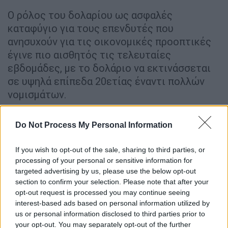
Ο ρόλος του δολαρίου ως ασφαλές
καταφύγιο για τους επενδυτές που
ανησυχούν για τις οικονομικές προοπτικές
έγινε πιο αισθητός τις τελευταίες
εβδομάδες, με το δολάριο να εκτινάσσεται
σε υψηλά επίπεδα 20ετίας έναντι πολλών
νομισμάτων.
Ο δείκτης σταθμισμένης ισοτιμίας του
Do Not Process My Personal Information
δολαρίου αυξήθηκε 0,3% στις 108,48
μονάδες, ενώ η στερλίνα υποχώρησε σε νέο
If you wish to opt-out of the sale, sharing to third parties, or
χαμηλό δύο ετών.
processing of your personal or sensitive information for
targeted advertising by us, please use the below opt-out
Η Ευρώπη κρατά την ανάσα της μέχρι
section to confirm your selection. Please note that after your
21 Ιουλίου
opt-out request is processed you may continue seeing
interest-based ads based on personal information utilized by
Αντίστροφη μέτρηση έχει ήδη ξεκινήσει για
us or personal information disclosed to third parties prior to
your opt-out. You may separately opt-out of the further
την μεγαλύτερη ενεργειακή κρίση των