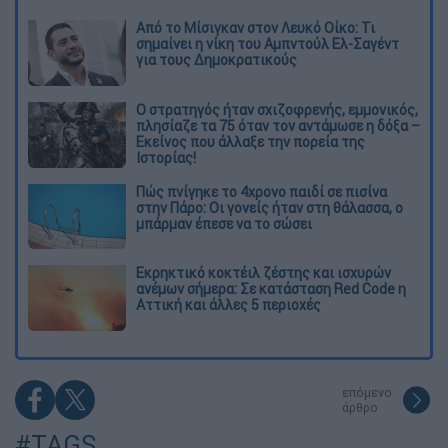
Από το Μίσιγκαν στον Λευκό Οίκο: Τι
σημαίνει η νίκη του Αμπντούλ Ελ-Σαγέντ
για τους Δημοκρατικούς
O στρατηγός ήταν σχιζοφρενής, εμμονικός,
πλησίαζε τα 75 όταν τον αντάμωσε η δόξα –
Εκείνος που άλλαξε την πορεία της
Ιστορίας!
Πώς πνίγηκε το 4χρονο παιδί σε πισίνα
στην Πάρο: Οι γονείς ήταν στη θάλασσα, ο
μπάρμαν έπεσε να το σώσει
Εκρηκτικό κοκτέιλ ζέστης και ισχυρών
ανέμων σήμερα: Σε κατάσταση Red Code η
Αττική και άλλες 5 περιοχές
επόμενο
άρθρο
#TAGS