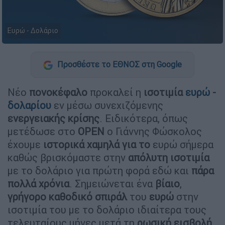
Ευρώ - Δολάριο
Προσθέστε το ΕΘΝΟΣ στη Google
Νέο
πονοκέφαλο
προκαλεί η
ισοτιμία
ευρώ
-
δολαρίου
εν μέσω συνεχιζόμενης
ενεργειακής κρίσης
. Ειδικότερα, όπως
μετέδωσε στο
OPEN
ο Γιάννης Φώσκολος
έχουμε
ιστορικά χαμηλά για το
ευρώ σήμερα
καθώς βρισκόμαστε στην
απόλυτη
ισοτιμία
με το δολάριο για πρώτη φορά εδώ και
πάρα
πολλά
χρόνια
. Σημειώνεται ένα
βίαιο
,
γρήγορο
καθοδικό
σπιράλ
του
ευρώ
στην
ισοτιμία του με το δολάριο ιδιαίτερα τους
τελευταίους μήνες μετά τη
ρωσική
εισβολή