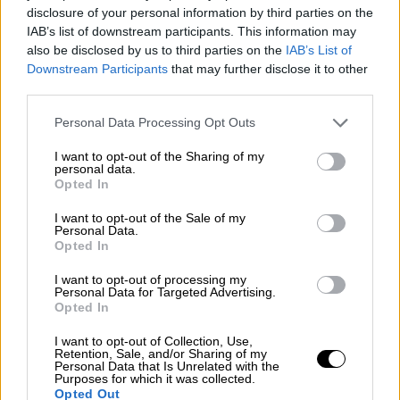
disclosure of your personal information by third parties on the
τελευταίων δεκαετιών που θα συμβεί αν
IAB’s list of downstream participants. This information may
τελικά η Μόσχα διακόψει τη ροή φυσικού
also be disclosed by us to third parties on the
IAB’s List of
αερίου προς την Ευρώπη. Πρόκειται για το
Downstream Participants
that may further disclose it to other
εφιαλτικότερο σενάριο -όσον αφορά στο
third parties.
ζήτημα της οικονομίας- από την έναρξη της
Please note that this website/app uses one or more Google
Personal Data Processing Opt Outs
ρωσικής εισβολής στην Ουκρανία και παρόλο
services and may gather and store information including but
not limited to your visit or usage behaviour. You may click to
I want to opt-out of the Sharing of my
που συζητιέται εδώ και πολλούς μήνες, η
personal data.
grant or deny consent to Google and its third-party tags to
Ευρώπη δεν έχει μέχρι στιγμής τον τρόπο να
Opted In
use your data for below specified purposes in below Google
απαντήσει εάν τελικά εφαρμοστεί.
consent section.
I want to opt-out of the Sale of my
Personal Data.
Η Ρωσία έχει καταφέρει να κρατάει όλες τις
Opted In
κυβερνήσεις της Ευρώπης με κομμένη ανάσα,
I want to opt-out of processing my
αφού κανείς δεν μπορεί να προβλέψει αν ο
Personal Data for Targeted Advertising.
Opted In
Nord Stream 1 που έκλεισε για
προγραμματισμένη συντήρηση τη Δευτέρα,
I want to opt-out of Collection, Use,
Retention, Sale, and/or Sharing of my
θα λειτουργήσει ξανά στις 21 Ιουλίου. Όπως
Personal Data that Is Unrelated with the
Purposes for which it was collected.
αναφέρει το ρεπορτάζ του imerisia.gr, υπό
Opted Out