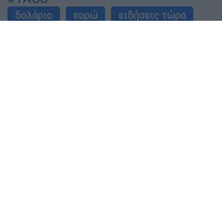
δολάριο
ευρώ
ειδήσεις τώρα
Ακολούθησε το Έθνος στο Google News!
Live όλες οι εξελίξεις λεπτό προς λεπτό, με την
υπογραφή του www.ethnos.gr