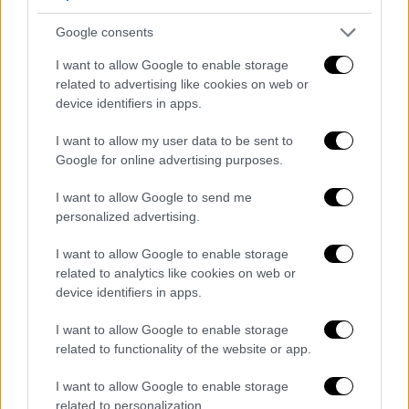
αυτές τις συνθήκες, τα έκτακτα ενεργειακά
μέτρα αποτελούν μία νέα κανονικότητα,
Google consents
καθώς όλοι προετοιμάζονται για την ημέρα
I want to allow Google to enable storage
και τους μήνες χωρίς ρωσικό αέριο, πριν η
related to advertising like cookies on web or
Ευρώπη προετοιμαστεί και έχει τις
device identifiers in apps.
εναλλακτικές που σχεδιάζει.
I want to allow my user data to be sent to
Google for online advertising purposes.
Στη Γερμανία, το «πακέτο μέτρων»
περιλαμβάνει από πλαφόν στην κατανάλωση
I want to allow Google to send me
-αναμένονται χρεοκοπίες εταιρειών και
personalized advertising.
ανάγκη για μέτρα διάσωσης εταιρειών, όπως
I want to allow Google to enable storage
τα έως 9 δισ. ευρώ για τη Uniper-, μέχρι
related to analytics like cookies on web or
επιβάρυνση στους πελάτες φυσικού αερίου,
device identifiers in apps.
ενώ στις αγορές το αέριο «έπιασε» τηn
Παρασκευή τα 185 ευρώ και χθες τα 167
I want to allow Google to enable storage
related to functionality of the website or app.
ευρώ.
I want to allow Google to enable storage
Η Ευρωπαϊκή Τράπεζα Επενδύσεων έχει
related to personalization.