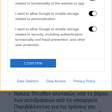
Τεσσαρομάτη και στα μέλη του ΔΣ, η
related to functionality of the website or app.
σύνθεση του οποίου θα ανακοινωθεί εντός
των αμέσως επομένων ημερών, κάθε
I want to allow Google to enable storage
related to personalization.
επιτυχία στο απαιτητικό έργο που
αναλαμβάνουν» κατέληξε ο υφυπουργός
I want to allow Google to enable storage
Πάνος Τσακλόγλου.
related to security, including authentication
functionality and fraud prevention, and other
ΟΛΕΣ ΟΙ ΕΙΔΗΣΕΙΣ
user protection.
Λογαριασμοί ρεύματος: Στα 5 ευρώ το
πλαφόν στα πάγια με κυβερνητική
CONFIRM
τροπολογία – Τι είπε ο Κώστας Σκρέκας
Φόρος εισοδήματος: Eκπτωση 3% για
τις εφάπαξ πληρωμές έως 30
Data Deletion
Data Access
Privacy Policy
Αυγούστου
Natura: Όπισθεν ολοταχώς υπό το βάρος
των αντιδράσεων από το υπουργείο
Περιβάλλοντος για τις χρήσεις γης