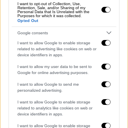
διαχείρισης κεφαλαίων ασφαλιστικών
I want to opt-out of Collection, Use,
Retention, Sale, and/or Sharing of my
οργανισμών τόσο στην Ελλάδα όσο και στο
Personal Data that Is Unrelated with the
Purposes for which it was collected.
εξωτερικό, αλλά και αξιόλογη ακαδημαϊκή
Opted Out
σταδιοδρομία στο πεδίο των
Χρηματοοικονομικών»
υπογράμμισε ο κ.
Google consents
Τσακλόγλου μετά την ολοκλήρωση της
I want to allow Google to enable storage
διαδικασίας
, προσθέτοντας ότι ο καθηγητής
related to advertising like cookies on web or
χρηματοοικονομικής στο EDHEC Business
device identifiers in apps.
School επί μια δεκαετία, κ. Τεσσαρομάτης
I want to allow my user data to be sent to
«διετέλεσε Διευθύνων Σύμβουλος και
Google for online advertising purposes.
Διευθυντής Διαχείρισης της ΕΔΕΚΤ
Α.Ε.Π.Ε.Υ., υπήρξε στέλεχος σημαντικών
I want to allow Google to send me
personalized advertising.
εταιρειών διαχείρισης κεφαλαίων στη
Μεγάλη Βρετανία (Gartmore Investment
I want to allow Google to enable storage
Management, NatWest Investment
related to analytics like cookies on web or
Management, Hermes Investment
device identifiers in apps.
Management)». «Εύχομαι ολόψυχα στον κ.
I want to allow Google to enable storage