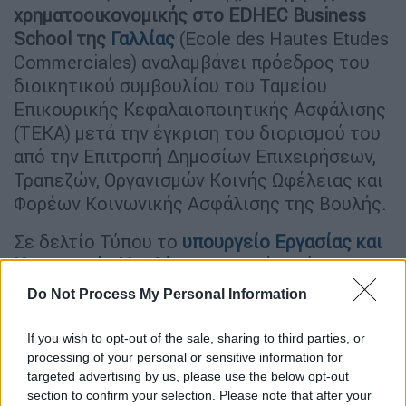
χρηματοοικονομικής στο EDHEC Business
School της
Γαλλίας
(Ecole des Hautes Etudes
Commerciales) αναλαμβάνει πρόεδρος του
διοικητικού συμβουλίου του Ταμείου
Επικουρικής Κεφαλαιοποιητικής Ασφάλισης
(ΤΕΚΑ) μετά την έγκριση του διορισμού του
από την Επιτροπή Δημοσίων Επιχειρήσεων,
Τραπεζών, Οργανισμών Κοινής Ωφέλειας και
Φορέων Κοινωνικής Ασφάλισης της Βουλής.
Σε δελτίο Τύπου το
υπουργείο Εργασίας και
Κοινωνικών Υποθέσεων
αναφέρει ότι η
επιλογή του κ. Τεσσαρομάτη, ο οποίος
Do Not Process My Personal Information
προτάθηκε από τον υφυπουργό Πάνο
Τσακλόγλου, «έγινε σύμφωνα με τη
If you wish to opt-out of the sale, sharing to third parties, or
διαδικασία που προβλέπει ο Ν. 4826/2021
processing of your personal or sensitive information for
targeted advertising by us, please use the below opt-out
«Ασφαλιστική Μεταρρύθμιση για τη Νέα
section to confirm your selection. Please note that after your