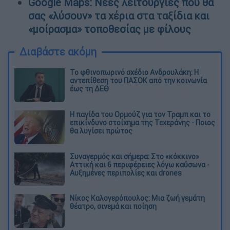
Google Maps: Νέες λειτουργίες που θα
σας «λύσουν» τα χέρια στα ταξίδια και
«μοίρασμα» τοποθεσίας με φίλους
Διαβάστε ακόμη
Το φθινοπωρινό σχέδιο Ανδρουλάκη: Η
αντεπίθεση του ΠΑΣΟΚ από την κοινωνία
έως τη ΔΕΘ
Η παγίδα του Ορμούζ για τον Τραμπ και το
επικίνδυνο στοίχημα της Τεχεράνης - Ποιος
θα λυγίσει πρώτος
Συναγερμός και σήμερα: Στο «κόκκινο»
Αττική και 6 περιφέρειες λόγω καύσωνα -
Αυξημένες περιπολίες και drones
Νίκος Καλογερόπουλος: Μια ζωή γεμάτη
θέατρο, σινεμά και ποίηση