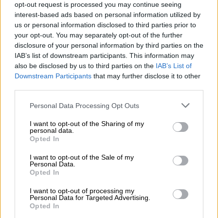
Γενιά», με ισχυρά εχέγγυα διαφάνειας και
opt-out request is processed you may continue seeing
αξιοκρατίας. Σκοπός είναι να αναδειχθεί από
interest-based ads based on personal information utilized by
το Συμβούλιο Επιλογής των υποψηφίων,
ένα
us or personal information disclosed to third parties prior to
your opt-out. You may separately opt-out of the further
Διοικητικό Συμβούλιο αποτελούμενο από
disclosure of your personal information by third parties on the
πρόσωπα υψηλού κύρους και επιστημονικής
IAB’s list of downstream participants. This information may
κατάρτισης
με σημαντική εμπειρία και
also be disclosed by us to third parties on the
IAB’s List of
εξειδικευμένες γνώσεις, το οποίο θα
Downstream Participants
that may further disclose it to other
third parties.
ανταποκρίνεται με επάρκεια στις αυξημένες
λειτουργικές και επιχειρησιακές απαιτήσεις
Please note that this website/app uses one or more Google
Personal Data Processing Opt Outs
του ΤΕΚΑ».
services and may gather and store information including but
not limited to your visit or usage behaviour. You may click to
I want to opt-out of the Sharing of my
personal data.
«Η αρμόδια επιτροπή της Βουλής επικύρωσε
grant or deny consent to Google and its third-party tags to
Opted In
use your data for below specified purposes in below Google
σήμερα την επιλογή του κ. Νικολάου
consent section.
I want to opt-out of the Sale of my
Τεσσαρομάτη για τη θέση του προέδρου του
Personal Data.
ΔΣ του ΤΕΚΑ. Πραγματικά, θεωρώ ότι ο κ.
Opted In
Τεσσαρομάτης είναι το κατάλληλο πρόσωπο
I want to opt-out of processing my
στην κατάλληλη θέση, αφού έχει να επιδείξει
Personal Data for Targeted Advertising.
Opted In
όχι μόνο μεγάλη εμπειρία στο χώρο της