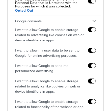
Personal Data that Is Unrelated with the
και τα χαμηλά επίπεδα νερού σε αρκετούς
Purposes for which it was collected.
Opted Out
ευρωπαϊκούς ποταμούς, οι οποίοι είναι
κρίσιμοι για τη μεταφορά καυσίμων σε
Google consents
γερμανικούς σταθμούς ηλεκτροπαραγωγής
I want to allow Google to enable storage
και για την ψύξη των γαλλικών πυρηνικών
related to advertising like cookies on web or
αντιδραστήρων.
device identifiers in apps.
I want to allow my user data to be sent to
Google for online advertising purposes.
I want to allow Google to send me
personalized advertising.
video
I want to allow Google to enable storage
related to analytics like cookies on web or
device identifiers in apps.
I want to allow Google to enable storage
related to functionality of the website or app.