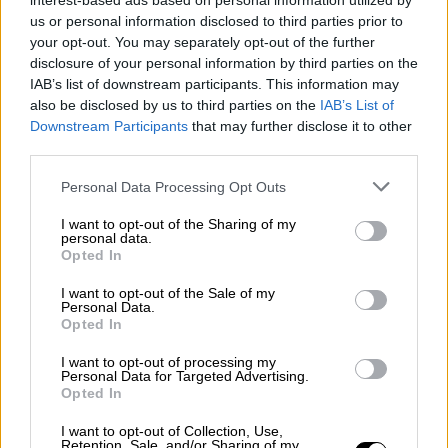
interest-based ads based on personal information utilized by
όριο 27 βαθμών Κελσίου στα κλιματιστικά.
us or personal information disclosed to third parties prior to
your opt-out. You may separately opt-out of the further
Πρόκειται για την «Επιχείρηση
disclosure of your personal information by third parties on the
Θερμοστάτης», όπως ονομάστηκε από τα
IAB’s list of downstream participants. This information may
ιταλικά ΜΜΕ, που προβλέπει πως ο
also be disclosed by us to third parties on the
IAB’s List of
κλιματισμός σε κτίρια του δημοσίου
Downstream Participants
that may further disclose it to other
third parties.
συμπεριλαμβανομένων σχολείων και
κυβερνητικών κτιρίων, υπουργείων κλπ, δεν
Please note that this website/app uses one or more Google
Personal Data Processing Opt Outs
μπορεί να οριστεί κάτω από τους 26-27
services and may gather and store information including but
not limited to your visit or usage behaviour. You may click to
I want to opt-out of the Sharing of my
βαθμούς Κελσίου κατά τους καλοκαιρινούς
personal data.
grant or deny consent to Google and its third-party tags to
μήνες.
Opted In
use your data for below specified purposes in below Google
consent section.
I want to opt-out of the Sale of my
Γαλλία - Πρόστιμα σε επιχειρήσεις
Personal Data.
Opted In
Το Παρίσι εισήγαγε πρόστιμα (150 ευρώ)
I want to opt-out of processing my
στις επιχειρήσεις που αφήνουν ανοιχτά
Personal Data for Targeted Advertising.
παράθυρα και πόρτες ενώ λειτουργούν τα
Opted In
κλιματιστικά τους. Η κατάσταση
I want to opt-out of Collection, Use,
επιδεινώνεται από τις καιρικές συνθήκες
Retention, Sale, and/or Sharing of my