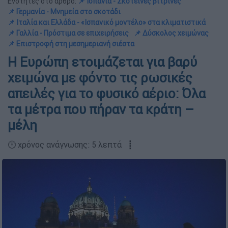
Ενότητες στο άρθρο:
📌 Ισπανία - Σκοτεινές βιτρίνες
📌 Γερμανία - Μνημεία στο σκοτάδι
📌 Ιταλία και Ελλάδα - «Ισπανικό μοντέλο» στα κλιματιστικά
📌 Γαλλία - Πρόστιμα σε επιχειρήσεις
📌 Δύσκολος χειμώνας
📌 Επιστροφή στη μεσημεριανή σιέστα
Η Ευρώπη ετοιμάζεται για βαρύ
χειμώνα με φόντο τις ρωσικές
απειλές για το φυσικό αέριο: Όλα
τα μέτρα που πήραν τα κράτη –
μέλη
🕛 χρόνος ανάγνωσης: 5 λεπτά ┋