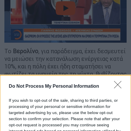
video
Το
Βερολίνο
, για παράδειγμα, έχει δεσμευτεί
να μειώσει την κατανάλωση ενέργειας κατά
10%, και η πόλη έχει ήδη σταματήσει να
φωτίζει τα μνημεία της τη νύχτα, βυθίζοντας
αξιοθέατα όπως η
Πύλη του
Do Not Process My Personal Information
Βρανδεμβούργου και η Στήλη
της Νίκης στο
σκοτάδι.
If you wish to opt-out of the sale, sharing to third parties, or
processing of your personal or sensitive information for
Ιταλία και Ελλάδα - «Ισπανικό
targeted advertising by us, please use the below opt-out
μοντέλο» στα κλιματιστικά
section to confirm your selection. Please note that after your
opt-out request is processed you may continue seeing
Η
Ιταλία
και η Ελλάδα έχουν επίσης ανώτατο