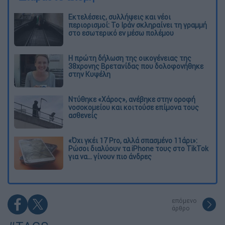
Εκτελέσεις, συλλήψεις και νέοι
περιορισμοί: Το Ιράν σκληραίνει τη γραμμή
στο εσωτερικό εν μέσω πολέμου
Η πρώτη δήλωση της οικογένειας της
38χρονης Βρετανίδας που δολοφονήθηκε
στην Κυψέλη
Ντύθηκε «Χάρος», ανέβηκε στην οροφή
νοσοκομείου και κοιτούσε επίμονα τους
ασθενείς
«Όχι γκέι 17 Pro, αλλά σπασμένο 11άρι»:
Ρώσοι διαλύουν τα iPhone τους στο TikTok
για να... γίνουν πιο άνδρες
επόμενο
άρθρο