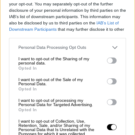
your opt-out. You may separately opt-out of the further
disclosure of your personal information by third parties on the
IAB’s list of downstream participants. This information may
also be disclosed by us to third parties on the
IAB’s List of
Downstream Participants
that may further disclose it to other
third parties.
Κόσμος
|
16.06.2026 23:22
Θρίλερ στην Πολωνία: Εξόριστος Ρώσος
Please note that this website/app uses one or more Google
Personal Data Processing Opt Outs
services and may gather and store information including but
καλλιτέχνης και επικριτής του Πούτιν
not limited to your visit or usage behaviour. You may click to
I want to opt-out of the Sharing of my
δολοφονήθηκε εν ψυχρώ
personal data.
grant or deny consent to Google and its third-party tags to
Opted In
use your data for below specified purposes in below Google
Δύο συλλήψεις υπόπτων προς το παρόν - Τι
consent section.
ερευνούν οι Αρχές
I want to opt-out of the Sale of my
Personal Data.
Opted In
I want to opt-out of processing my
Personal Data for Targeted Advertising.
Opted In
I want to opt-out of Collection, Use,
Retention, Sale, and/or Sharing of my
Personal Data that Is Unrelated with the
Purposes for which it was collected.