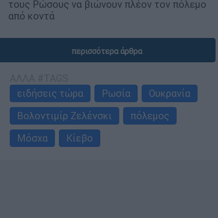
τους Ρώσους να βιώνουν πλέον τον πόλεμο
από κοντά
περισσότερα άρθρα
ΑΛΛΑ #TAGS
ειδήσεις τώρα
Ρωσία
Ουκρανία
Βολοντιμίρ Ζελένσκι
πόλεμος
Μόσχα
Κίεβο