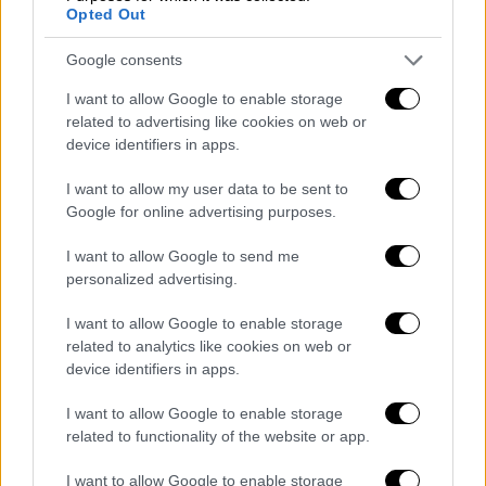
Opted Out
Google consents
I want to allow Google to enable storage
related to advertising like cookies on web or
device identifiers in apps.
I want to allow my user data to be sent to
Κόσμος
|
16.06.2026 21:32
Google for online advertising purposes.
Η «γλώσσα των κλεφτών»: Πώς οι
σοβιετικές φυλακές διέδωσαν τα πιο
I want to allow Google to send me
personalized advertising.
διάσημα κορακίστικα της Ρωσίας
Η αργκό των φυλακών χρησιμοποιούνταν
I want to allow Google to enable storage
related to analytics like cookies on web or
κάποτε για να μπερδεύουν τους φρουρούς
device identifiers in apps.
στα Γκουλάγκ του Στάλιν - Σήμερα,
χρησιμοποιείται από Ρώσους
I want to allow Google to enable storage
κυβερνοεγκληματίες
related to functionality of the website or app.
I want to allow Google to enable storage