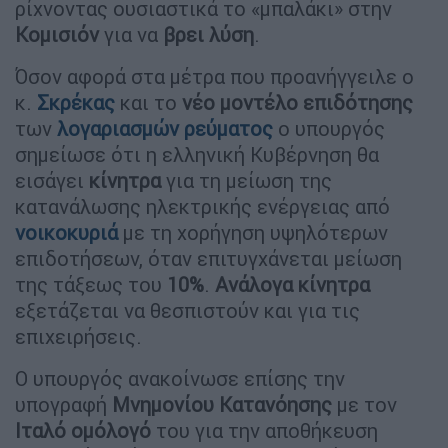
ρίχνοντας ουσιαστικά το «μπαλάκι» στην
Κομισιόν
για να
βρει
λύση
.
Όσον αφορά στα μέτρα που προανήγγειλε ο
κ.
Σκρέκας
και το
νέο
μοντέλο
επιδότησης
των
λογαριασμών
ρεύματος
ο υπουργός
σημείωσε ότι η ελληνική Κυβέρνηση θα
εισάγει
κίνητρα
για τη μείωση της
κατανάλωσης ηλεκτρικής ενέργειας από
νοικοκυριά
με τη χορήγηση υψηλότερων
επιδοτήσεων, όταν επιτυγχάνεται μείωση
της τάξεως του
10%
.
Ανάλογα
κίνητρα
εξετάζεται να θεσπιστούν και για τις
επιχειρήσεις.
Ο υπουργός ανακοίνωσε επίσης την
υπογραφή
Μνημονίου
Κατανόησης
με τον
Ιταλό
ομόλογό
του για την αποθήκευση