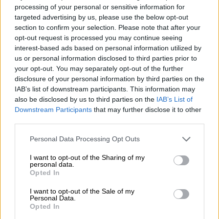
αντίποινα της Μόσχας, υπήρξε συζήτηση για
processing of your personal or sensitive information for
targeted advertising by us, please use the below opt-out
προσπάθεια να μπει όριο στις τιμές των
section to confirm your selection. Please note that after your
εισαγωγών
φυσικού
αερίου
, σύμφωνα με
opt-out request is processed you may continue seeing
διπλωμάτες. Τελικά, οι υπουργοί είπαν ότι
interest-based ads based on personal information utilized by
«χρειάζεται επιπλέον δουλειά» για την
us or personal information disclosed to third parties prior to
your opt-out. You may separately opt-out of the further
ενδεχόμενη θέσπιση αυτού του μέτρου.
disclosure of your personal information by third parties on the
IAB’s list of downstream participants. This information may
Τι συζήτησαν οι υπουργοί των 27
also be disclosed by us to third parties on the
IAB’s List of
Downstream Participants
that may further disclose it to other
Σύμφωνα με τη σχετική ανακοίνωση, οι
third parties.
Υπουργοί Ενέργειας των
27
. εξέτασαν μέτρα
για την
αντιμετώπιση
των
υψηλών
τιμών
Please note that this website/app uses one or more Google
Personal Data Processing Opt Outs
services and may gather and store information including but
ενέργειας
και επεξεργάστηκαν
σενάρια
για
not limited to your visit or usage behaviour. You may click to
I want to opt-out of the Sharing of my
τη
διασφάλιση
της
επάρκειας
εφοδιασμού
personal data.
grant or deny consent to Google and its third-party tags to
Opted In
της
Ευρώπης
, κατά τη διάρκεια του χειμώνα.
use your data for below specified purposes in below Google
consent section.
I want to opt-out of the Sale of my
Ο ελληνικός μηχανισμός ανάκτησης εσόδων,
Personal Data.
Opted In
ο οποίος προτάθηκε ως ένα από τα
μέτρα