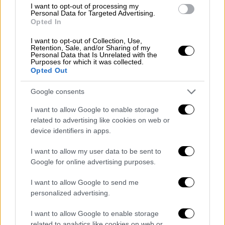
της
Ευρωπαϊκής
Επιτροπής
και ο οποίος
I want to opt-out of processing my
Personal Data for Targeted Advertising.
εφαρμόζεται από τις
7 Ιουλίου στην Ελλάδα,
Opted In
έτυχε ευρείας αποδοχής από τα κράτη- μέλη
I want to opt-out of Collection, Use,
της Ε.Ε.. Η Επίτροπος Ενέργειας, Kadri
Retention, Sale, and/or Sharing of my
Simson, απευθυνόμενη προς τον Υπουργό
Personal Data that Is Unrelated with the
Purposes for which it was collected.
Περιβάλλοντος και Ενέργειας, Κώστα
Opted Out
Σκρέκα, δήλωσε: «Ο ελληνικός μηχανισμός
Google consents
είναι ενδιαφέρων και λειτουργεί σωστά».
I want to allow Google to enable storage
Οι ελληνικές προτάσεις
related to advertising like cookies on web or
device identifiers in apps.
O κ. Υπουργός επανέλαβε την πρόταση που ο
Πρωθυπουργός
,
Κυριάκος
Μητσοτάκης
, είχε
I want to allow my user data to be sent to
Google for online advertising purposes.
αποστείλει στην Πρόεδρο της Ευρωπαϊκής
Επιτροπής για την επιβολή ενός γενικού
I want to allow Google to send me
πλαφόν στο φυσικό αέριο και τη δημιουργία
personalized advertising.
ενός διαφορετικού μοντέλου τιμολόγησής
I want to allow Google to enable storage
του, αλλά εξέφρασε τη διαφωνία της
related to analytics like cookies on web or