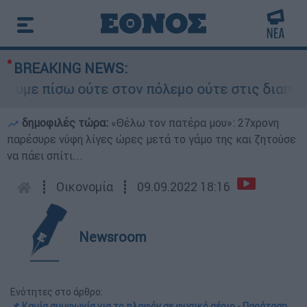
BREAKING NEWS:
πίσω ούτε στον πόλεμο ούτε στις διαπραγματεύσε
δημοφιλές τώρα:
«Θέλω τον πατέρα μου»: 27χρονη
παρέσυρε νύφη λίγες ώρες μετά το γάμο της και ζητούσε
να πάει σπίτι...
┋
Οικονομία
┋
09.09.2022 18:16
Newsroom
Ενότητες στο άρθρο:
📌 Καμία συμφωνία για το πλαφόν σε φυσικό αέριο - Παράταση