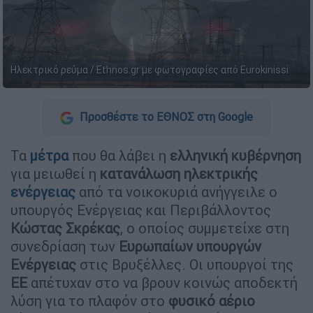
Ηλεκτρικό ρεύμα / Ethnos.gr με φωτογραφίες από Eurokinissi
Προσθέστε το ΕΘΝΟΣ στη Google
Τα
μέτρα
που θα λάβει η
ελληνική κυβέρνηση
για μειωθεί η
κατανάλωση
ηλεκτρικής
ενέργειας
από τα νοικοκυριά ανήγγειλε ο
υπουργός Ενέργειας και Περιβάλλοντος
Κώστας
Σκρέκας
, ο οποίος συμμετείχε στη
συνεδρίαση των
Ευρωπαίων
υπουργών
Ενέργειας
στις Βρυξέλλες. Οι υπουργοί της
ΕΕ
απέτυχαν στο να βρουν κοινώς αποδεκτή
λύση για το πλαφόν στο
φυσικό
αέριο