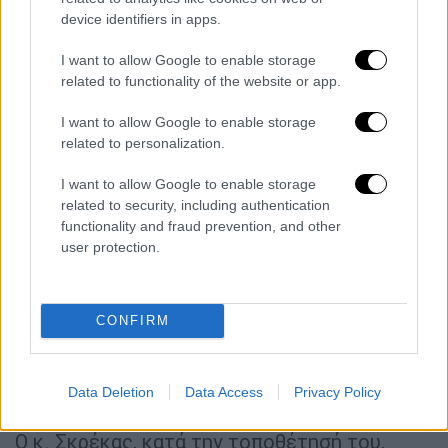
Ελλάδος για την επιβολή
πλαφόν
device identifiers in apps.
αποκλειστικά στο
ρωσικό
φυσικό
αέριο
,
δεδομένου ότι θα έχει το ακριβώς αντίθετο
I want to allow Google to enable storage
related to functionality of the website or app.
από το επιδιωκόμενο αποτέλεσμα στις
τιμές ενέργειας. Επιπλέον, επεσήμανε τη
I want to allow Google to enable storage
μείωση ζήτησης φυσικού αερίου και
related to personalization.
ηλεκτρισμού που έχει επιτύχει η Ελλάδα
I want to allow Google to enable storage
τους τελευταίους μήνες, αλλά ζήτησε η
related to security, including authentication
όποια σχετική πρόταση της Ευρωπαϊκής
functionality and fraud prevention, and other
Επιτροπής να είναι ισορροπημένη ώστε να
user protection.
μην έχει επίπτωση στη λειτουργία της
οικονομίας. Κατά τη διάρκεια της
συνεδρίασης, 15 κράτη – μέλη της Ε.Ε. και η
CONFIRM
Γερμανία (υπό προϋποθέσεις) πρότειναν την
επιβολή οριζόντιου πλαφόν στις τιμές
Data Deletion
Data Access
Privacy Policy
χονδρικής του φυσικού αερίου.
Ο κ. Σκρέκας, κατά την τοποθέτησή του,