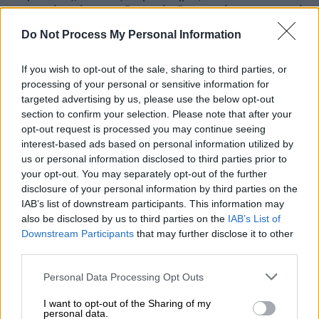
μειωμένη έως μηδενική ιδιωτική συμμετοχή
στο κόστος της διανυκτέρευσης στα
Do Not Process My Personal Information
τουριστικά καταλύματα, αλλά και αυξημένες
τιμές επιδότησης.
If you wish to opt-out of the sale, sharing to third parties, or
processing of your personal or sensitive information for
targeted advertising by us, please use the below opt-out
ΔΙΑΒΑΣΤΕ ΕΠΙΣΗΣ
section to confirm your selection. Please note that after your
opt-out request is processed you may continue seeing
Οικονομία
|
25.11.2022 13:50
interest-based ads based on personal information utilized by
Φορολοταρία: Έγινε η κλήρωση -
us or personal information disclosed to third parties prior to
your opt-out. You may separately opt-out of the further
Δείτε εάν κερδίσατε έως και 50.000
disclosure of your personal information by third parties on the
ευρώ
IAB’s list of downstream participants. This information may
also be disclosed by us to third parties on the
IAB’s List of
Downstream Participants
that may further disclose it to other
Οικονομία
|
25.11.2022 12:33
third parties.
Ηλεκτρικό ρεύμα: Πόσο μειώνονται
οι λογαριασμοί με την επιδότηση
Please note that this website/app uses one or more Google
Personal Data Processing Opt Outs
services and may gather and store information including but
Δεκεμβρίου - Παραδείγματα για
not limited to your visit or usage behaviour. You may click to
I want to opt-out of the Sharing of my
νοικοκυριά και επιχειρήσεις
personal data.
grant or deny consent to Google and its third-party tags to