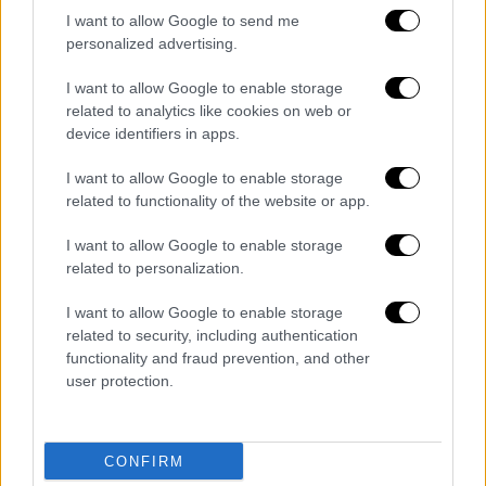
οι ενδιαφερόμενοι πάροχοι
I want to allow Google to send me
personalized advertising.
τουριστικών καταλυμάτων
I want to allow Google to enable storage
Οι ενδιαφερόμενοι πάροχοι τουριστικών
related to analytics like cookies on web or
καταλυμάτων που επιθυμούν να
device identifiers in apps.
συμμετάσχουν στα προγράμματα, μπορούν να
I want to allow Google to enable storage
υποβάλουν αίτηση συμμετοχής μέσω gov.gr
related to functionality of the website or app.
στις διευθύνσεις:
I want to allow Google to enable storage
Πρόγραμμα κοινωνικού τουρισμού
related to personalization.
εργαζομένων και ανέργων
I want to allow Google to enable storage
https://www.gov.gr/upourgeia/upourgeio-
related to security, including authentication
ergasias-kai-koinonikon-
functionality and fraud prevention, and other
user protection.
upotheseon/demosia-uperesia-apaskholeses-
d-up/parohoi-tourismou
Πρόγραμμα κοινωνικού τουρισμού
CONFIRM