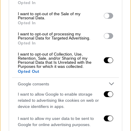
Opted In
use your data for below specified purposes in below Google
consent section.
I want to opt-out of the Sale of my
Personal Data.
Opted In
Οι
δικαιούχοι και ωφελούμενοι
μπορούν να
πραγματοποιήσουν
έως 6 διανυκτερεύσεις
I want to opt-out of processing my
Personal Data for Targeted Advertising.
σε τουριστικό κατάλυμα που επιλέγουν από
Opted In
το «Μητρώο Παρόχων» της ΔΥΠΑ, κατόπιν
I want to opt-out of Collection, Use,
απευθείας συνεννόησής τους με τον πάροχο.
Retention, Sale, and/or Sharing of my
Personal Data that Is Unrelated with the
Ειδικά σε Λέρο, Λέσβο, Χίο, Κω και στο νομό
Purposes for which it was collected.
Έβρου μπορούν να πραγματοποιηθούν έως
Opted Out
10 διανυκτερεύσεις εντελώς δωρεάν, ενώ
Google consents
στους Δήμους Ιστιαίας- Αιδηψού και
Μαντουδίου-Λίμνης-Αγ. Άννας της Β.
I want to allow Google to enable storage
related to advertising like cookies on web or
Εύβοιας και της Σάμου μπορούν να
device identifiers in apps.
πραγματοποιηθούν έως 12 διανυκτερεύσεις
εντελώς δωρεάν.
I want to allow my user data to be sent to
Google for online advertising purposes.
Πού μπορούν να υποβάλουν αίτηση