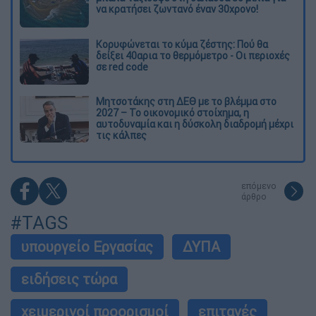
να κρατήσει ζωντανό έναν 30χρονο!
Κορυφώνεται το κύμα ζέστης: Πού θα
δείξει 40αρια το θερμόμετρο - Οι περιοχές
σε red code
Μητσοτάκης στη ΔΕΘ με το βλέμμα στο
2027 – Το οικονομικό στοίχημα, η
αυτοδυναμία και η δύσκολη διαδρομή μέχρι
τις κάλπες
επόμενο
άρθρο
#TAGS
υπουργείο Εργασίας
ΔΥΠΑ
ειδήσεις τώρα
χειμερινοί προορισμοί
επιταγές