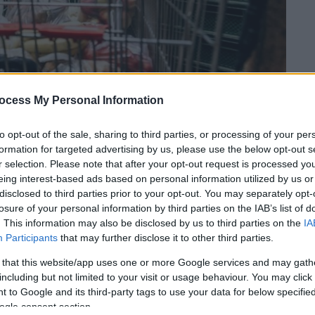
ocess My Personal Information
to opt-out of the sale, sharing to third parties, or processing of your per
formation for targeted advertising by us, please use the below opt-out s
 το ΕΘΝΟΣ στη Google
r selection. Please note that after your opt-out request is processed y
eing interest-based ads based on personal information utilized by us or
νοικοκυριού»
δηλώνει η πλειονότητα των
disclosed to third parties prior to your opt-out. You may separately opt-
losure of your personal information by third parties on the IAB’s list of
εια
στα ράφια των
σούπερ μάρκετ.
Μάλιστα,
. This information may also be disclosed by us to third parties on the
IA
λάθι «
κοροϊδία
» ενώ πολλοί είναι αυτοί που
Participants
that may further disclose it to other third parties.
 φορές είναι ακριβότερα σε σύγκριση αυτά
 that this website/app uses one or more Google services and may gath
including but not limited to your visit or usage behaviour. You may click 
 to Google and its third-party tags to use your data for below specifi
χαμηλή τιμή και γύρω γύρω στα υπόλοιπα
ogle consent section.