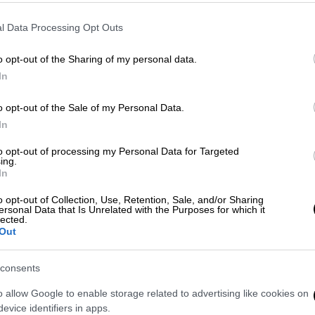
τηριστικά πολίτης στο OPEN
α συσκευασίας ψωμιού τοστ
360 γραμμαρίων
l Data Processing Opt Outs
ρώ,
ενώ συσκευασία άλλης εταιρείας με την
o opt-out of the Sharing of my personal data.
ιού 90 λεπτά
. Σε άλλη αλυσίδα
In
ται
12,83 ευρώ
εντός καλαθιού, ενώ υπάρχει
 προς
11, 20 ευρώ.
o opt-out of the Sale of my Personal Data.
In
to opt-out of processing my Personal Data for Targeted
ing.
In
o opt-out of Collection, Use, Retention, Sale, and/or Sharing
ersonal Data that Is Unrelated with the Purposes for which it
lected.
Out
consents
video
o allow Google to enable storage related to advertising like cookies on
evice identifiers in apps.