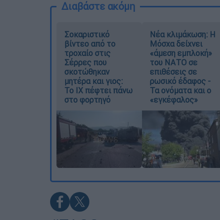
Διαβάστε ακόμη
Σοκαριστικό
Νέα κλιμάκωση: Η
βίντεο από το
Μόσχα δείχνει
τροχαίο στις
«άμεση εμπλοκή»
Σέρρες που
του ΝΑΤΟ σε
σκοτώθηκαν
επιθέσεις σε
μητέρα και γιος:
ρωσικό έδαφος -
Το ΙΧ πέφτει πάνω
Τα ονόματα και ο
στο φορτηγό
«εγκέφαλος»