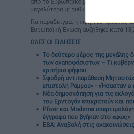
από το Ευρωπαϊκό μέσο όρο ωστόσ
μεγαλύτερους ρυθμούς από ότι στην
Για παράδειγμα, η τιμή του κρέατος 
Ευρωπαϊκή Ένωση αυξήθηκε κατά 13,
ΟΛΕΣ ΟΙ ΕΙΔΗΣΕΙΣ
Το δεύτερο μέρος της μεγάλης 
των αναποφάσιστων – Τι κυβέρνη
κριτήρια ψήφου
Σφοδρή αντιπαράθεση Μητσοτάκη
επιστολή Ράμμου» - «Ήσασταν ο
Νέα δημοσκόπηση για τις εκλογέ
του Ερντογάν επικρατούν και πο
Pfizer και Moderna υπερτιμολόγ
έγγραφα που βγήκαν στο «φως»
ΕΒΑ: Αναβολή στις ανακοινώσεις 