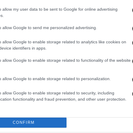
o allow my user data to be sent to Google for online advertising
s.
to allow Google to send me personalized advertising.
o allow Google to enable storage related to analytics like cookies on
evice identifiers in apps.
 ιδιωτικής ετικέτας που είναι εκτός
ίναι φθηνότερα από ότι αυτά που είναι μέσα
o allow Google to enable storage related to functionality of the website
η του OPEN, o πρόεδρος της Ένωσης
λος.
o allow Google to enable storage related to personalization.
αλάθι - Ράλι τιμών στα ράφια
o allow Google to enable storage related to security, including
cation functionality and fraud prevention, and other user protection.
 προτιμά
το «καλάθι του νοικοκυριού»
ενώ
N 7 στους 10 δεν πιστεύουν ότι το καλάθι
μεταξύ τα στοιχεία της
Eurostat
δείχνουν
CONFIRM
μού τροφίμων μπορεί να είναι χαμηλότερος