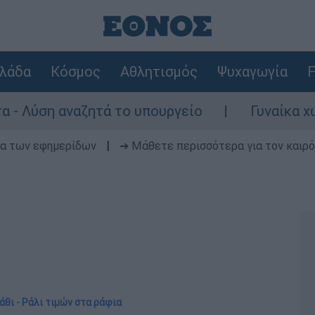
λάδα
Κόσμος
Αθλητισμός
Ψυχαγωγία
F
αζητά το υπουργείο
Γυναίκα χωρίς τις α
δα των εφημερίδων
|
➔ Μάθετε περισσότερα για τον καιρό
άθι - Ράλι τιμών στα ράφια