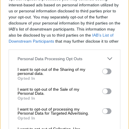
interest-based ads based on personal information utilized by
us or personal information disclosed to third parties prior to
your opt-out. You may separately opt-out of the further
disclosure of your personal information by third parties on the
IAB’s list of downstream participants. This information may
Οικονομία
|
18.04.2024 23:30
also be disclosed by us to third parties on the
IAB’s List of
Καλάθι του Πάσχα - Καλάθι του Νονού:
Downstream Participants
that may further disclose it to other
Πότε ξεκινούν και με ποια προϊόντα
third parties.
Στο «Καλάθι των Νονών» εντάσσονται 12
Please note that this website/app uses one or more Google
Personal Data Processing Opt Outs
services and may gather and store information including but
κατηγορίες προϊόντων
not limited to your visit or usage behaviour. You may click to
I want to opt-out of the Sharing of my
personal data.
grant or deny consent to Google and its third-party tags to
Opted In
use your data for below specified purposes in below Google
consent section.
I want to opt-out of the Sale of my
Personal Data.
Opted In
I want to opt-out of processing my
Personal Data for Targeted Advertising.
Opted In