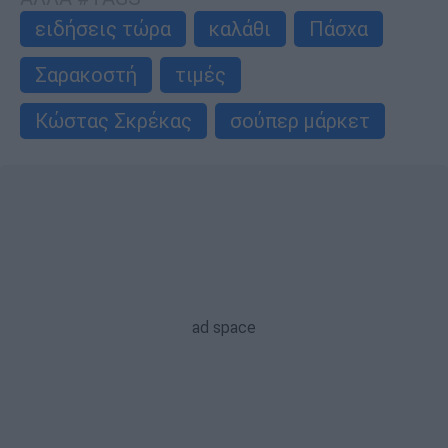
ειδήσεις τώρα
καλάθι
Πάσχα
Σαρακοστή
τιμές
Κώστας Σκρέκας
σούπερ μάρκετ