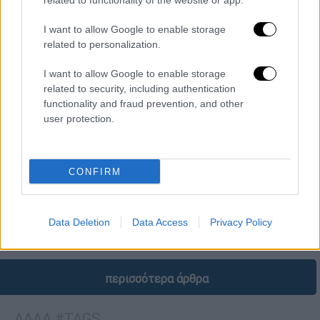
related to functionality of the website or app.
I want to allow Google to enable storage
related to personalization.
I want to allow Google to enable storage
related to security, including authentication
functionality and fraud prevention, and other
Οικονομία
|
18.04.2024 12:36
user protection.
Καλάθι του νοικοκυριού: Για δύο
εβδομάδες δεν ανανεώθηκαν οι τιμές
στο e-katanalotis
CONFIRM
Το ζήτημα έθιξε ο πρόεδρος της Ένωσης
Εργαζομένων Καταναλωτών Ελλάδας της
Data Deletion
Data Access
Privacy Policy
ΓΣΕΕ, Απόστολος Ραυτόπουλος στο OPEN
περισσότερα άρθρα
ΑΛΛΑ #TAGS