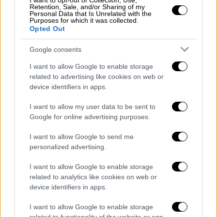
I want to opt-out of Collection, Use,
Retention, Sale, and/or Sharing of my
Personal Data that Is Unrelated with the
Purposes for which it was collected.
Opted Out
Google consents
I want to allow Google to enable storage
Οικονομία
|
18.04.2024 16:10
related to advertising like cookies on web or
Καλάθι του Πάσχα: Από πότε τίθεται σε
device identifiers in apps.
ισχύ - Τι περιλαμβάνει
I want to allow my user data to be sent to
Δείτε αναλυτικά τι περιλαμβάνει
Google for online advertising purposes.
I want to allow Google to send me
personalized advertising.
I want to allow Google to enable storage
related to analytics like cookies on web or
device identifiers in apps.
I want to allow Google to enable storage