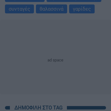
συνταγές
θαλασσινά
γαρίδες
ΔΗΜΟΦΙΛΗ ΣΤΟ TAG