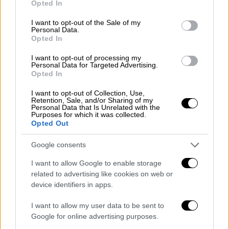
Opted In
use your data for below specified purposes in below Google
Ελλάδα
|
31.01.2026 05:00
consent section.
I want to opt-out of the Sale of my
Τσικνοπέμπτη 2026: Πότε ψήνουμε
Personal Data.
φέτος
Opted In
Ποια ημέρα πέφτει
I want to opt-out of processing my
Personal Data for Targeted Advertising.
Opted In
I want to opt-out of Collection, Use,
Retention, Sale, and/or Sharing of my
Personal Data that Is Unrelated with the
Purposes for which it was collected.
Opted Out
Google consents
I want to allow Google to enable storage
related to advertising like cookies on web or
device identifiers in apps.
I want to allow my user data to be sent to
Google for online advertising purposes.