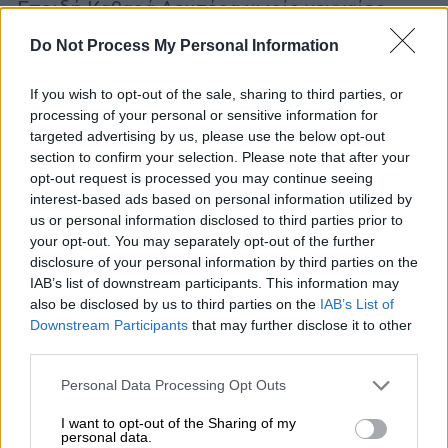
Επειδή Καθαρά Δευτέρα χωρίς γενναίες
βουτιές τραγανής λαγάνας σε φίνα
Do Not Process My Personal Information
ταραμοσαλάτα δεν γίνεται, το ethnos.gr
ζήτησε tips από έναν επαγγελματία της
If you wish to opt-out of the sale, sharing to third parties, or
κουζίνας.
processing of your personal or sensitive information for
targeted advertising by us, please use the below opt-out
section to confirm your selection. Please note that after your
opt-out request is processed you may continue seeing
interest-based ads based on personal information utilized by
us or personal information disclosed to third parties prior to
your opt-out. You may separately opt-out of the further
disclosure of your personal information by third parties on the
IAB’s list of downstream participants. This information may
also be disclosed by us to third parties on the
IAB’s List of
Downstream Participants
that may further disclose it to other
third parties.
Please note that this website/app uses one or more Google
Personal Data Processing Opt Outs
services and may gather and store information including but
not limited to your visit or usage behaviour. You may click to
I want to opt-out of the Sharing of my
personal data.
grant or deny consent to Google and its third-party tags to