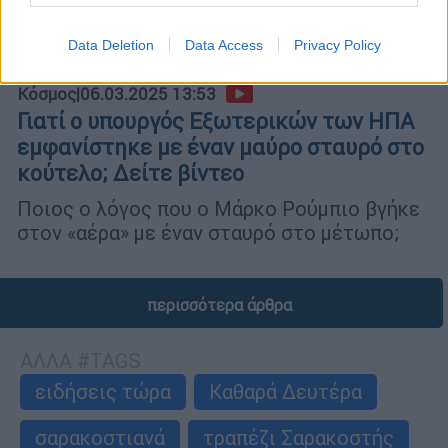
Data Deletion
Data Access
Privacy Policy
Κόσμος
|
06.03.2025 13:53
Γιατί ο υπουργός Εξωτερικών των ΗΠΑ
εμφανίστηκε με έναν μαύρο σταυρό στο
κούτελο; Δείτε βίντεο
Ποιος ο λόγος που ο Μάρκο Ρούμπιο βγήκε
στον «αέρα» με έναν σταυρό στο μέτωπο;
περισσότερα άρθρα
ΑΛΛΑ #TAGS
ειδήσεις τώρα
Καθαρά Δευτέρα
σαρακοστιανά
τραπέζι Σαρακοστής