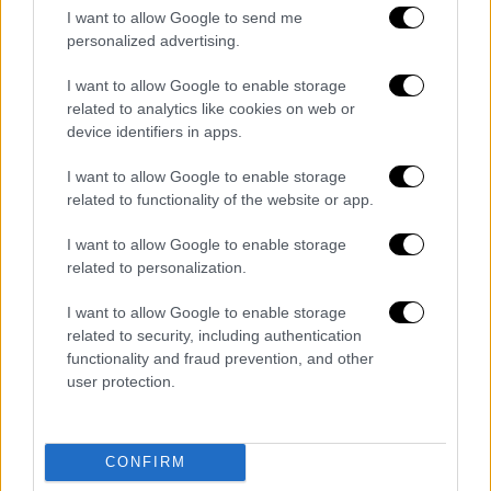
I want to allow Google to send me
Our Network
|
10.03.2025 12:30
personalized advertising.
Σαρακοστή στην Αθήνα: 8 στέκια με
I want to allow Google to enable storage
εξαιρετικά νηστίσιμα πιάτα στην
related to analytics like cookies on web or
πρωτεύουσα
device identifiers in apps.
Οι ταβέρνες και τα εστιατόρια της Αθήνας
I want to allow Google to enable storage
με τις πιο νόστιμες νηστίσιμες επιλογές
related to functionality of the website or app.
I want to allow Google to enable storage
related to personalization.
I want to allow Google to enable storage
related to security, including authentication
functionality and fraud prevention, and other
user protection.
CONFIRM