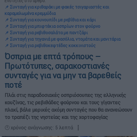
Ενότητες στο άρθρο:
📌 Συνταγή για κριθαράκι με φακές τσιγαριαστές και
καραμελωμένα κρεμμύδια
📌 Συνταγή για κουνουπίδι με ρεβίθια και κάρι
📌 Συνταγή για μπιφτέκια οσπρίων στον φούρνο
📌 Συνταγή για ρεβιθοσαλάτα με παντζάρι
📌 Συνταγή για τηγανιά με φασόλια, ντομάτα και μανιτάρια
📌 Συνταγή για ρεβιθοκεφτέδες κοκκινιστούς
Όσπρια με επτά τρόπους –
Πρωτότυπες, σαρακοστιανές
συνταγές για να μην τα βαρεθείς
ποτέ
Πλάι στις παραδοσιακές οσπριόσουπες της ελληνικής
κουζίνας, τις ρεβιθάδες φούρνου και τους γίγαντες
πλακί, βάλε μερικές ακόμη συνταγές που θα ανανεώσουν
το τραπέζι της νηστείας και της χορτοφαγίας
🕛 χρόνος ανάγνωσης: 5 λεπτά ┋