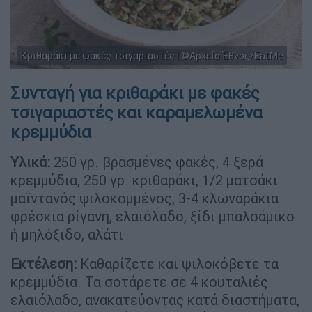
Κριθαράκι με φακές τσιγαριαστές | ©Αρχείο Έθνος/EatMe
Συνταγή για κριθαράκι με φακές
τσιγαριαστές και καραμελωμένα
κρεμμύδια
Υλικά:
250 γρ. βρασμένες φακές, 4 ξερά
κρεμμύδια, 250 γρ. κριθαράκι, 1/2 ματσάκι
μαϊντανός ψιλοκομμένος, 3-4 κλωναράκια
φρέσκια ρίγανη, ελαιόλαδο, ξίδι μπαλσάμικο
ή μηλόξιδο, αλάτι
Εκτέλεση:
Καθαρίζετε και ψιλοκόβετε τα
κρεμμύδια. Τα σοτάρετε σε 4 κουταλιές
ελαιόλαδο, ανακατεύοντας κατά διαστήματα,