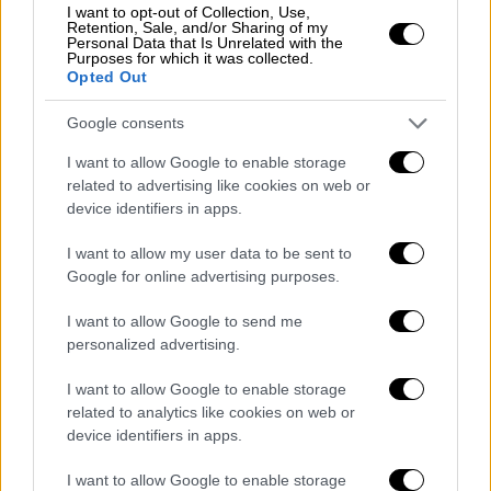
I want to opt-out of Collection, Use,
μικρότερα κομμάτια. Σοτάρετε στο
Retention, Sale, and/or Sharing of my
Personal Data that Is Unrelated with the
ελαιόλαδο για λίγα λεπτά τα κρεμμύδια με τα
Purposes for which it was collected.
καρότα, ρίχνετε στη συνέχεια στην
Opted Out
κατσαρόλα τα βρασμένα ρεβίθια, το κάρι, τις
Google consents
ντομάτες, 1 κουταλάκι του γλυκού αλάτι και
μαγειρεύετε το φαγητό σε μέτρια ένταση για
I want to allow Google to enable storage
related to advertising like cookies on web or
25 λεπτά. Σερβίρετε με το ρύζι μπασμάτι.
device identifiers in apps.
I want to allow my user data to be sent to
Google for online advertising purposes.
I want to allow Google to send me
personalized advertising.
I want to allow Google to enable storage
related to analytics like cookies on web or
device identifiers in apps.
I want to allow Google to enable storage