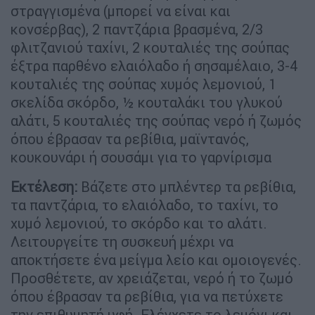
στραγγισμένα (μπορεί να είναι και
κονσέρβας), 2 παντζάρια βρασμένα, 2/3
φλιτζανιού ταχίνι, 2 κουταλιές της σούπας
έξτρα παρθένο ελαιόλαδο ή σησαμέλαιο, 3-4
κουταλιές της σούπας χυμός λεμονιού, 1
σκελίδα σκόρδο, ½ κουταλάκι του γλυκού
αλάτι, 5 κουταλιές της σούπας νερό ή ζωμός
όπου έβρασαν τα ρεβίθια, μαϊντανός,
κουκουνάρι ή σουσάμι για το γαρνίρισμα
Εκτέλεση:
Βάζετε στο μπλέντερ τα ρεβίθια,
τα παντζάρια, το ελαιόλαδο, το ταχίνι, το
χυμό λεμονιού, το σκόρδο και το αλάτι.
Λειτουργείτε τη συσκευή μέχρι να
αποκτήσετε ένα μείγμα λείο και ομοιογενές.
Προσθέτετε, αν χρειάζεται, νερό ή το ζωμό
όπου έβρασαν τα ρεβίθια, για να πετύχετε
την επιθυμητή υφή. Ελέγχετε το λεμόνι και