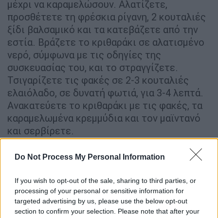
μέχρι να καραμελώσουν. Αλατίζετε,
προσθέτετε τη φρέσκια ρίγανη, 2 κουταλιές
ξίδι βαλσαμικό και τα κατεβάζετε από την
εστία. Βράζετε το κριθαράκι σε αλατισμένο
νερό, σύμφωνα με τις οδηγίες της
συσκευασίας του, και το στραγγίζετε.
Τσιγαρίζετε τις φακές σε 2-3 κουταλιές
ελαιόλαδο, σε δυνατή φωτιά, για 3-4 λεπτά.
Ανακατεύετε το κριθαράκι με τις φακές, τα
καραμελωμένα κρεμμύδια και τον μαϊντανό
και σερβίρετε.
Do Not Process My Personal Information
If you wish to opt-out of the sale, sharing to third parties, or
processing of your personal or sensitive information for
targeted advertising by us, please use the below opt-out
section to confirm your selection. Please note that after your