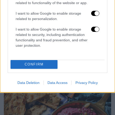
related to functionality of the website or app.
Μπιφτέκια οσπρίων | ©ICookGreek
I want to allow Google to enable storage
Συνταγή για μπιφτέκια οσπρίων στον
related to personalization.
φούρνο
I want to allow Google to enable storage
related to security, including authentication
Συνταγή για ψητά νηστίσιμα και vegan
functionality and fraud prevention, and other
μπιφτέκια φτιαγμενα από μείγμα φακής,
user protection.
ρεβιθιών και πατάτας. Τα σερβίρετε με
φρέσκα πράσινα σαλατικά ή όπως τα
μπέργκερ, σε στρογγυλό ψωμάκι με μαρούλι,
CONFIRM
ροδέλες φρέσκιας ντομάτας, κρεμμυδιού,
σάλτσα ντομάτας ή ό,τι σας αρέσει.
Data Deletion
Data Access
Privacy Policy