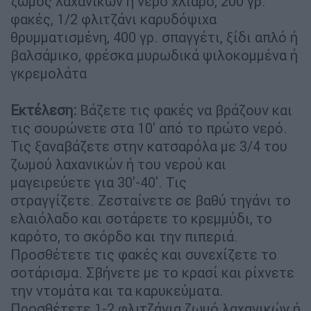
ζωμός λαχανικών ή νερό χλιαρό, 200 γρ.
φακές, 1/2 φλιτζάνι καρυδόψιχα
θρυμματισμένη, 400 γρ. σπαγγέτι, ξίδι απλό ή
βαλσάμικο, φρέσκα μυρωδικά ψιλοκομμένα ή
γκρεμολάτα
Εκτέλεση:
Βάζετε τις φακές να βράζουν και
τις σουρώνετε στα 10' από το πρώτο νερό.
Τις ξαναβάζετε στην κατσαρόλα με 3/4 του
ζωμού λαχανικών ή του νερού και
μαγειρεύετε για 30'-40'. Τις
στραγγίζετε. Ζεσταίνετε σε βαθύ τηγάνι το
ελαιόλαδο και σοτάρετε το κρεμμύδι, το
καρότο, το σκόρδο και την πιπεριά.
Προσθέτετε τις φακές και συνεχίζετε το
σοτάρισμα. Σβήνετε με το κρασί και ρίχνετε
την ντομάτα και τα καρυκεύματα.
Προσθέτετε 1-2 φλιτζάνια ζωμό λαχανικών ή