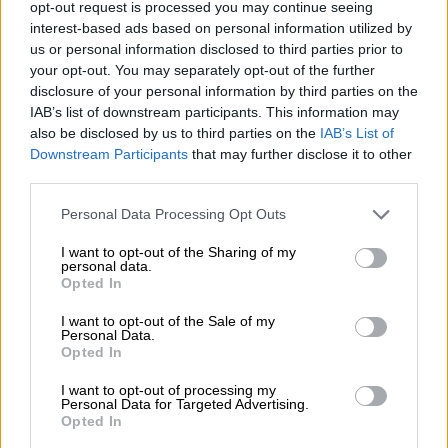
opt-out request is processed you may continue seeing
interest-based ads based on personal information utilized by
us or personal information disclosed to third parties prior to
your opt-out. You may separately opt-out of the further
disclosure of your personal information by third parties on the
IAB’s list of downstream participants. This information may
Κουνουπίδι με ρεβίθια και κάρι | ©Έθνος/EatMe
also be disclosed by us to third parties on the
IAB’s List of
Downstream Participants
that may further disclose it to other
Συνταγή για κουνουπίδι με ρεβίθια και
third parties.
κάρι
Please note that this website/app uses one or more Google
Personal Data Processing Opt Outs
services and may gather and store information including but
Υλικά:
500 γρ. κουνουπίδι, 250 γρ. βρασμένα
not limited to your visit or usage behaviour. You may click to
I want to opt-out of the Sharing of my
ρεβίθια, 2 ξερά κρεμμύδια ψιλοκομμένα, 2
personal data.
grant or deny consent to Google and its third-party tags to
Opted In
καρότα ψιλοκομμένα, 1 κουταλιά της σούπας
use your data for below specified purposes in below Google
consent section.
σκόνη κάρι, 500 γρ. ντομάτες στον τρίφτη,
I want to opt-out of the Sale of my
Personal Data.
φρέσκες ή του κουτιού, 4 κουταλιές της
Opted In
σούπας ελαιόλαδο, αλάτι, βρασμένο ρύζι
I want to opt-out of processing my
μπασμάτι για το σερβίρισμα
Personal Data for Targeted Advertising.
Opted In
Εκτέλεση:
Κόβετε το κουνουπίδι σε