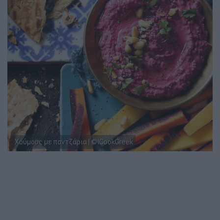
Χούμους με παντζάρια | ©ICookGreek