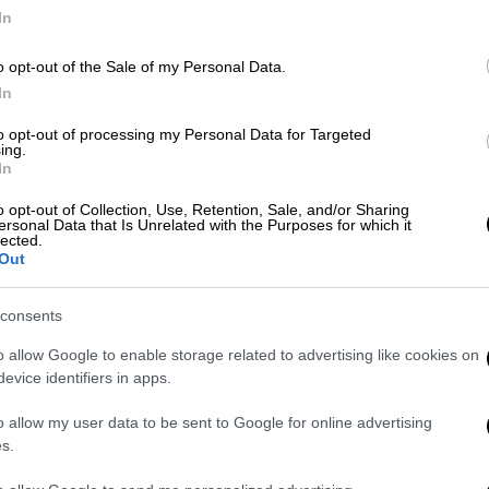
In
o opt-out of the Sale of my Personal Data.
In
to opt-out of processing my Personal Data for Targeted
ing.
In
 το ΕΘΝΟΣ στη Google
o opt-out of Collection, Use, Retention, Sale, and/or Sharing
ersonal Data that Is Unrelated with the Purposes for which it
lected.
τροπολογία του
υπουργείου Εργασίας και
Out
ι χωρίς
προϋποθέσεις
για ένα χρόνο (έως
τική ικανότητα από τον
ΕΦΚΑ
των
consents
άλιστων υπερηλίκων
, ενώ ανανεώνεται η
o allow Google to enable storage related to advertising like cookies on
ια τους μη μισθωτούς (ελεύθερους
evice identifiers in apps.
ολούμενους), προκειμένου να
τακτοποιηθούν
ώσουν χωρίς πρόβλημα την ασφαλιστική
o allow my user data to be sent to Google for online advertising
s.