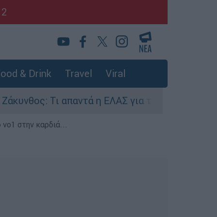
12
ood & Drink
Travel
Viral
νθος: Τι απαντά η ΕΛΑΣ για τους 8 βιασμούς του
 νο1 στην καρδιά...