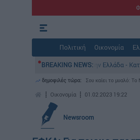
Φ
Πολιτική
Οικονομία
Ελ
νία για ανθρωποκτονίες στην Ελλάδα - Κατηγορε
BREAKING NEWS:
δημοφιλές τώρα:
Σου καίει το μυαλό: Το 
┋
Οικονομία
┋
01.02.2023 19:22
Newsroom