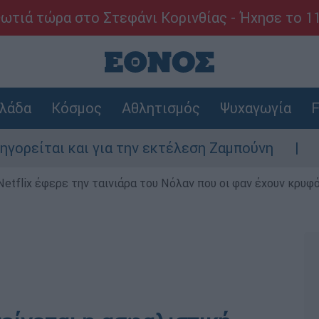
ωτιά τώρα στο Στεφάνι Κορινθίας - Ήχησε το 1
λάδα
Κόσμος
Αθλητισμός
Ψυχαγωγία
F
ίται και για την εκτέλεση Ζαμπούνη
Ζάκυ
Netflix έφερε την ταινιάρα του Νόλαν που οι φαν έχουν κρυφό