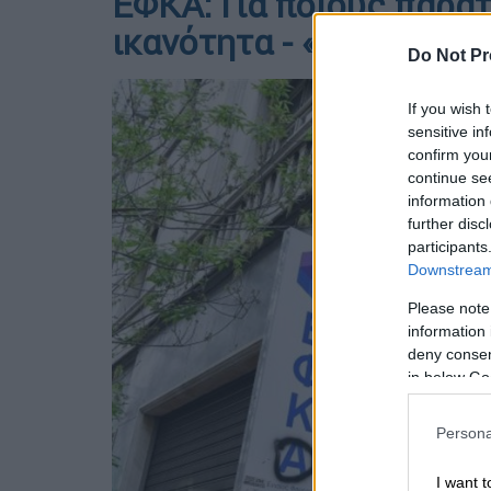
ΕΦΚΑ: Για ποιους παρατ
ικανότητα - «Ανάσα» κα
Do Not Pr
If you wish 
sensitive in
confirm you
continue se
information 
further disc
participants
Downstream 
Please note
information 
deny consent
in below Go
Persona
I want t