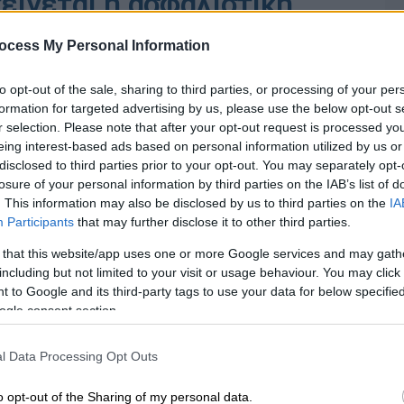
είνεται η ασφαλιστική
ι για όσους χρωστούν
ocess My Personal Information
to opt-out of the sale, sharing to third parties, or processing of your per
formation for targeted advertising by us, please use the below opt-out s
r selection. Please note that after your opt-out request is processed y
eing interest-based ads based on personal information utilized by us or
disclosed to third parties prior to your opt-out. You may separately opt-
losure of your personal information by third parties on the IAB’s list of
. This information may also be disclosed by us to third parties on the
IA
Participants
that may further disclose it to other third parties.
 that this website/app uses one or more Google services and may gath
including but not limited to your visit or usage behaviour. You may click 
 to Google and its third-party tags to use your data for below specifi
ogle consent section.
l Data Processing Opt Outs
o opt-out of the Sharing of my personal data.