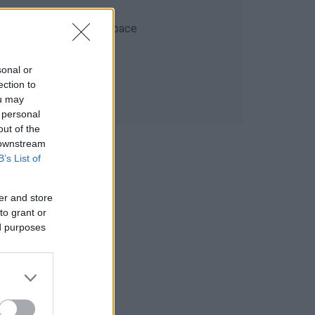
sonal or
ection to
ou may
 personal
out of the
 downstream
B’s List of
er and store
to grant or
ed purposes