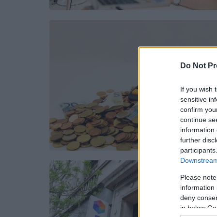
Do Not Pr
If you wish 
sensitive in
confirm you
continue se
information 
further disc
participants
Downstream 
Please note
information 
deny consent
in below Go