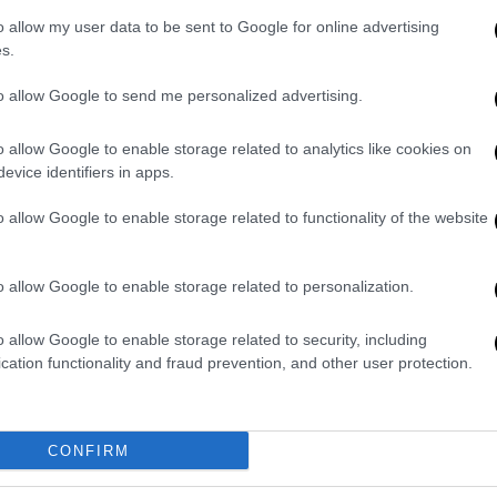
o allow my user data to be sent to Google for online advertising
s.
Οικονομία
|
10.03.2022 07:10
to allow Google to send me personalized advertising.
e-ΕΦΚΑ: Τι ισχύει για την
ασφαλιστική ικανότητα
o allow Google to enable storage related to analytics like cookies on
evice identifiers in apps.
Προτεραιότητα η διασύνδεση
συστημάτων ΕΦΚΑ-ΚΕΑΟ
o allow Google to enable storage related to functionality of the website
o allow Google to enable storage related to personalization.
o allow Google to enable storage related to security, including
Οικονομία
|
16.02.2022 09:58
cation functionality and fraud prevention, and other user protection.
ΕΦΚΑ: Παράταση ασφαλιστικής
ικανότητας έως το 2023 - Τι
αλλάζει στο επίδομα ανεργίας για
CONFIRM
εποχιακούς