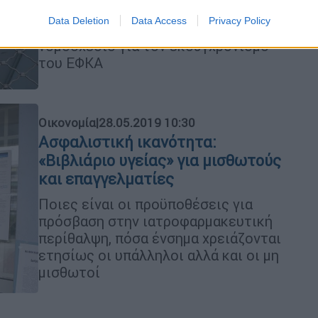
Οι κυριότερες ρυθμίσεις των
Data Deletion
Data Access
Privacy Policy
τροπολογιών που κατατέθηκαν στο
νομοσχέδιο για τον εκσυγχρονισμό
του ΕΦΚΑ
Οικονομία
|
28.05.2019 10:30
Ασφαλιστική ικανότητα:
«Βιβλιάριο υγείας» για µισθωτούς
και επαγγελµατίες
Ποιες είναι οι προϋποθέσεις για
πρόσβαση στην ιατροφαρµακευτική
περίθαλψη, πόσα ένσηµα χρειάζονται
ετησίως οι υπάλληλοι αλλά και οι µη
µισθωτοί