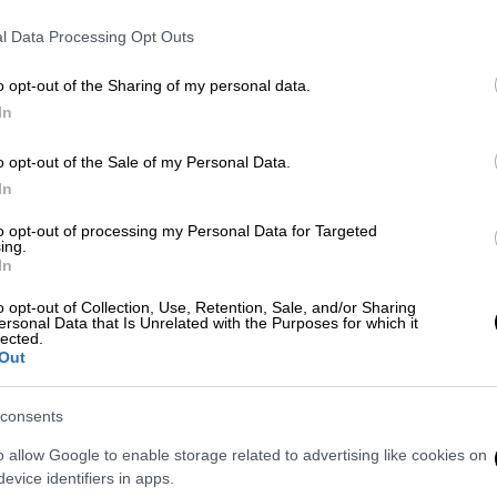
ασφαλιστική ικανότητα - «Ανάσα»
Κ
και για όσους χρωστούν
l Data Processing Opt Outs
0
Τι προβλέπει τροπολογία
o opt-out of the Sharing of my personal data.
In
o opt-out of the Sale of my Personal Data.
In
to opt-out of processing my Personal Data for Targeted
ing.
Οικονομία
|
07.06.2022 07:40
In
ΕΦΚΑ: Πάνω από 200.000 μη
o opt-out of Collection, Use, Retention, Sale, and/or Sharing
μισθωτοί μένουν χωρίς περίθαλψη
ersonal Data that Is Unrelated with the Purposes for which it
lected.
Ποιο είναι το ελάχιστο ποσό για τη
Out
διατήρηση της ασφαλιστικής
ικανότητας
consents
o allow Google to enable storage related to advertising like cookies on
evice identifiers in apps.