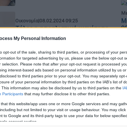
Με
Μ
Οικονομία
|
08.02.2024 09:25
0
Τέλος η ασφαλιστική ικανότητα
με οφειλές για επαγγελματίες και
ocess My Personal Information
αγρότες - Κίνδυνος να μείνουν
εκτός ΕΟΠΥΥ 733.000 οφειλέτες
to opt-out of the sale, sharing to third parties, or processing of your per
ΑΘ
formation for targeted advertising by us, please use the below opt-out s
Η ισχύς της ασφαλιστικής
Α
r selection. Please note that after your opt-out request is processed y
ικανότητας εκπνέει στις 29
eing interest-based ads based on personal information utilized by us or
Φεβρουαρίου
disclosed to third parties prior to your opt-out. You may separately opt-
losure of your personal information by third parties on the IAB’s list of
. This information may also be disclosed by us to third parties on the
IA
Ώρ
Participants
that may further disclose it to other third parties.
Ώ
 that this website/app uses one or more Google services and may gath
including but not limited to your visit or usage behaviour. You may click 
Οικονομία
|
01.02.2023 19:22
 to Google and its third-party tags to use your data for below specifi
ΕΦΚΑ: Για ποιους παρατείνεται η
ogle consent section.
Κε