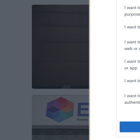
I want t
purpose
I want 
I want t
web or d
I want t
or app.
I want t
I want t
authenti