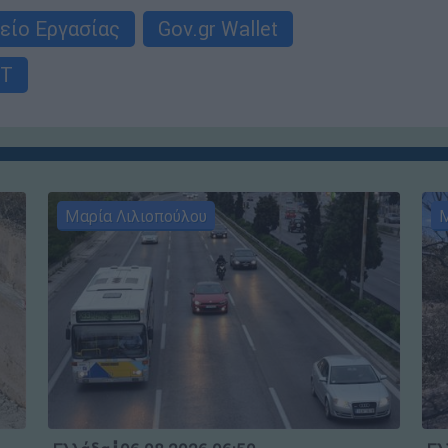
είο Εργασίας
Gov.gr Wallet
Τ
Μαρία Λιλιοπούλου
Μ