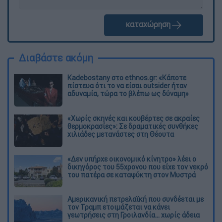
καταχώρηση
Διαβάστε ακόμη
Kadebostany στο ethnos.gr: «Κάποτε
πίστευα ότι το να είσαι outsider ήταν
αδυναμία, τώρα το βλέπω ως δύναμη»
«Χωρίς σκηνές και κουβέρτες σε ακραίες
θερμοκρασίες»: Σε δραματικές συνθήκες
χιλιάδες μετανάστες στη Θέουτα
«Δεν υπήρχε οικονομικό κίνητρο» λέει ο
δικηγόρος του 55χρονου που είχε τον νεκρό
του πατέρα σε καταψύκτη στον Μυστρά
Αμερικανική πετρελαϊκή που συνδέεται με
τον Τραμπ ετοιμάζεται να κάνει
γεωτρήσεις στη Γροιλανδία... χωρίς άδεια