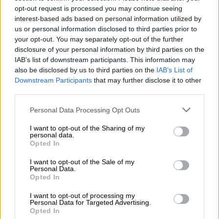
opt-out request is processed you may continue seeing
Πιο συγκεκριμένα, ο πολίτης:
interest-based ads based on personal information utilized by
us or personal information disclosed to third parties prior to
Αρχικά επιλέγει από τη λίστα με τα
your opt-out. You may separately opt-out of the further
διαθέσιμα έγγραφα του Gov.gr Wallet την
disclosure of your personal information by third parties on the
"Ασφαλιστική Ικανότητα"
IAB’s list of downstream participants. This information may
also be disclosed by us to third parties on the
IAB’s List of
Στη συνέχεια καταχωρίζει το ΑΜΚΑ του.
Downstream Participants
that may further disclose it to other
Αν επιθυμεί να προσθέσει την
third parties.
ασφαλιστική ικανότητα έμμεσου μέλους,
Please note that this website/app uses one or more Google
καταχωρίζει και το ΑΜΚΑ του μέλους
Personal Data Processing Opt Outs
services and may gather and store information including but
Ακολούθως του αποστέλλεται κωδικός
not limited to your visit or usage behaviour. You may click to
I want to opt-out of the Sharing of my
μιας χρήσης (OTP – One Time Password)
personal data.
grant or deny consent to Google and its third-party tags to
Opted In
στον αριθμό κινητού τηλεφώνου, που
use your data for below specified purposes in below Google
consent section.
έχει καταχωρήσει στο Εθνικό Μητρώο
I want to opt-out of the Sale of my
Personal Data.
Επικοινωνίας (ΕΜΕπ), στο emep.gov.gr,
Opted In
για την ολοκλήρωση της διαδικασίας
I want to opt-out of processing my
Personal Data for Targeted Advertising.
Με αυτόν τον τρόπο, οι ασφαλισμένοι του
e-
Opted In