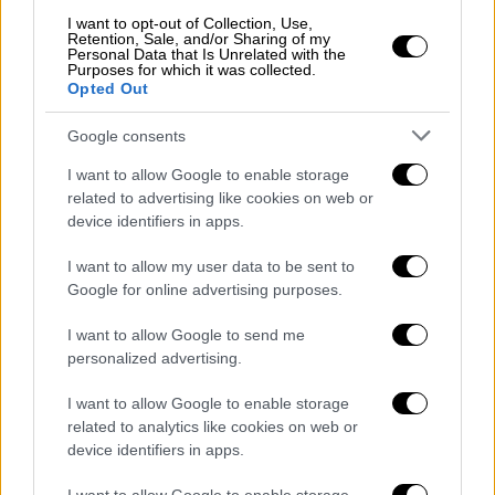
EΦΚΑ
θα έχουν ανά πάσα στιγμή στη διάθεσή
I want to opt-out of Collection, Use,
τους, μέσω του Gov.gr Wallet, την
Retention, Sale, and/or Sharing of my
Personal Data that Is Unrelated with the
πληροφορία της ασφαλιστικής ικανότητας
Purposes for which it was collected.
των ιδίων και των έμμεσων μελών που
Opted Out
ασφαλίζονται από αυτούς, καθώς και την
Google consents
ημερομηνία λήξης αυτής, ώστε να
προβαίνουν εγκαίρως στις απαραίτητες
I want to allow Google to enable storage
related to advertising like cookies on web or
ενέργειες για την ανανέωσή της. Για κάθε
device identifiers in apps.
ασφαλιστική ικανότητα που έχει προσθέσει
ο χρήστης στην εφαρμογή λαμβάνει σχετική
I want to allow my user data to be sent to
ειδοποίηση 8 ημέρες πριν τη λήξη της.
Google for online advertising purposes.
Επιπλέον, ο πολίτης έχει πρόσβαση σε
I want to allow Google to send me
στοιχεία της ασφαλιστικής του κάλυψης,
personalized advertising.
όπως ποιος είναι ο Ασφαλιστικός Φορέας
και αν είναι άμεσο ή έμμεσο μέλος.
I want to allow Google to enable storage
related to analytics like cookies on web or
Ο σχεδιασμός και η ανάπτυξη της υπηρεσίας
device identifiers in apps.
έγινε από τον Ηλεκτρονικό Εθνικό Φορέα