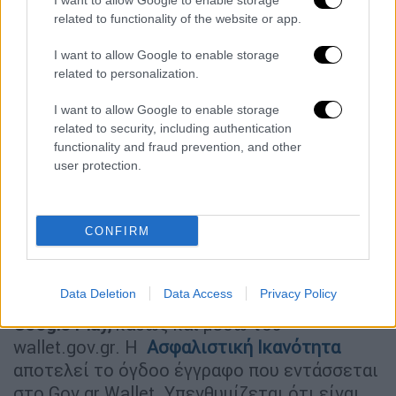
I want to allow Google to enable storage
Κοινωνικής Ασφάλισης e-ΕΦΚΑ, τη Γενική
related to functionality of the website or app.
Γραμματεία Πληροφοριακών Συστημάτων και
Ψηφιακής Διακυβέρνησης και το Εθνικό
I want to allow Google to enable storage
related to personalization.
Δίκτυο Υποδομών Τεχνολογίας και Έρευνας
(ΕΔΥΤΕ ΑΕ – GRNET) του Υπουργείου
I want to allow Google to enable storage
Ψηφιακής Διακυβέρνησης. Τα στοιχεία της
related to security, including authentication
Ασφαλιστικής Ικανότητας αντλούνται μέσω
functionality and fraud prevention, and other
user protection.
του Κέντρου Διαλειτουργικότητας της
Γενικής Γραμματείας Πληροφοριακών
Συστημάτων και Ψηφιακής Διακυβέρνησης.
CONFIRM
Οι πολίτες μπορούν να εγκαθιστούν την
εφαρμογή Gov.gr Wallet
απευθείας στο
Data Deletion
Data Access
Privacy Policy
κινητό τους μέσω του App Store ή του
Google Play,
καθώς και μέσω του
wallet.gov.gr. Η
Ασφαλιστική Ικανότητα
αποτελεί το όγδοο έγγραφο που εντάσσεται
στο Gov.gr Wallet. Υπενθυμίζεται ότι είναι