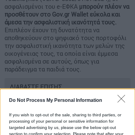
ασφαλισμένοι του e-ΕΦΚΑ
μπορούν πλέον να
προσθέτουν στο Gov.gr Wallet εύκολα και
άμεσα την ασφαλιστική ικανότητά τους.
Επιπλέον έχουν τη δυνατότητα να
αποθηκεύουν στο ψηφιακό τους πορτοφόλι
την ασφαλιστική ικανότητα των μελών της
οικογένειας τους, τα οποία είναι έμμεσα
ασφαλισμένα σε αυτούς, όπως για
παράδειγμα τα παιδιά τους.
ΔΙΑΒΑΣΤΕ ΕΠΙΣΗΣ
Οικονομία
|
04.07.2024 06:50
Do Not Process My Personal Information
Συντάξεις Αυγούστου: Πότε
πληρώνονται οι δικαιούχοι
If you wish to opt-out of the sale, sharing to third parties, or
processing of your personal or sensitive information for
targeted advertising by us, please use the below opt-out
section to confirm your selection. Please note that after your